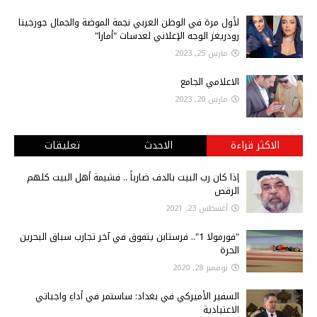
لأول مرة في الوطن العربي نجمة الموضة والجمال جورجينا
رودريغز الوجه الإعلاني لعدسات "أمارا"
مارس 25, 2023
الاعلامي الجامع
مارس 20, 2023
الاكثر قراءة
الاحدث
تعليقات
إذا كان رب البيت بالدف ضارباً .. فشيمة أهل البيت كلهم
الرقص
أغسطس 23, 2021
"فورمولا 1".. فرستابن يتفوق في آخر تجارب سباق البحرين
الحرة
نوفمبر 28, 2020
السفير الأميركي في بغداد: ساستمر في أداءِ واجباتي
الاعتيادية