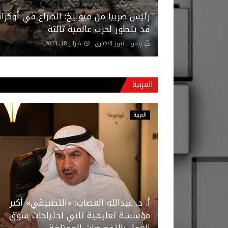
رئيس صربيا من ميونيخ: الصراع في أوكراني
قد يتطور لحرب عالمية ثالثة
ريموت نيوز الاخباري
فبراير 18, 2023
العربية
العربية
أ. د. عبدالله الغصاب: «التطبيقي» أكبر
مؤسسة تعليمية تلبي احتياجات سوق