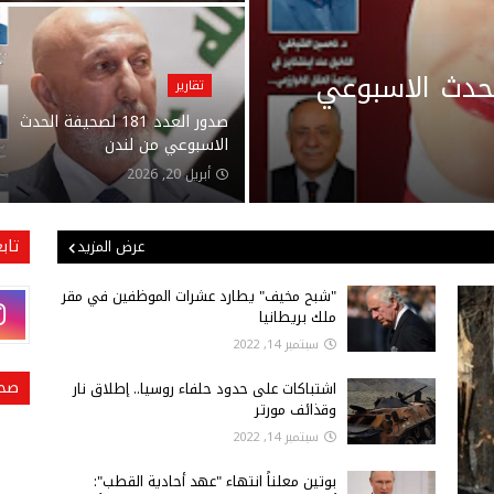
صحيفة الحدث الاسبوعي
تقارير
صدور العدد 181 لصحيفة الحدث
الاسبوعي من لندن
أبريل 20, 2026
تاب
عرض المزيد
"شبح مخيف" يطارد عشرات الموظفين في مقر
ملك بريطانيا
سبتمبر 14, 2022
صحي
اشتباكات على حدود حلفاء روسيا.. إطلاق نار
وقذائف مورتر
سبتمبر 14, 2022
بوتين معلناً انتهاء "عهد أحادية القطب":