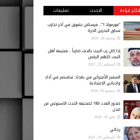
لاكثر قراءة
الاحدث
تعليقات
"فورمولا 1".. فرستابن يتفوق في آخر تجارب
سباق البحرين الحرة
نوفمبر 28, 2020
إذا كان رب البيت بالدف ضارباً .. فشيمة أهل
البيت كلهم الرقص
جيا
تكنولوجيا
أغسطس 23, 2021
بدالله الغصاب: “التعليم
تروني” أساسي ولا يمكن
السفير الأميركي في بغداد: ساستمر في أداءِ
غناء عنه في مواجهة أي
العراق يحقق المرتبة الثانية في
واجباتي الاعتيادية
مسابقة تكنلوجية عالمية
ديسمبر 03, 2020
2023
يونيو 10, 2023
صدور العدد 183 لصحيفة الحدث الاسبوعي من
لندن
مايو 30, 2026
رجائي
حواء
أغسطس 23, 2021