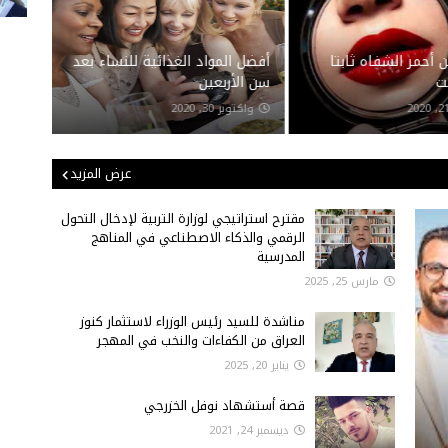
 أحمر الشفاه ثابتا
أفضل المواد الغذائية للنساء بعد
فرشاة
ت
سن الأربعين
شباب 
واكتوبر 30, 2020
واكتوبر
عرض المزيد
مقترح استراتيجي لوزارة التربية لإدخال التحول
الرقمي والذكاء الاصطناعي في المناهج
المدرسية
مارس 25, 2025
مناشدة للسيد رئيس الوزراء لاستثمار كنوز
العراق من الكفاءات والنخب في المهجر
يناير 20, 2025
قصة أستشهاد نوفل الخزرجي
ديسمبر 24, 2021