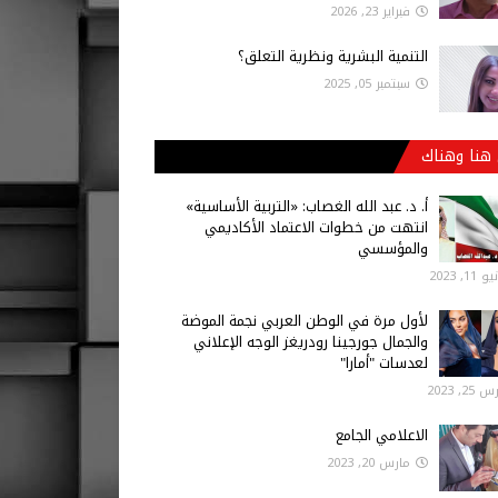
فبراير 23, 2026
التنمية البشرية ونظرية التعلق؟
سبتمبر 05, 2025
هنا وهناك
أ‌. د. عبد الله الغصاب: «التربية الأساسية»
انتهت من خطوات الاعتماد الأكاديمي
والمؤسسي
 11, 2023
لأول مرة في الوطن العربي نجمة الموضة
والجمال جورجينا رودريغز الوجه الإعلاني
لعدسات "أمارا"
25, 2023
الاعلامي الجامع
مارس 20, 2023