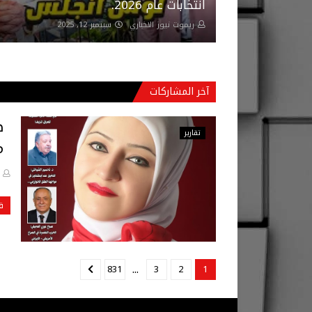
انتخابات عام 2026.
ريموت نيوز الاخباري
سبتمبر 12, 2025
آخر المشاركات
تقارير
م
ق
...
831
3
2
1