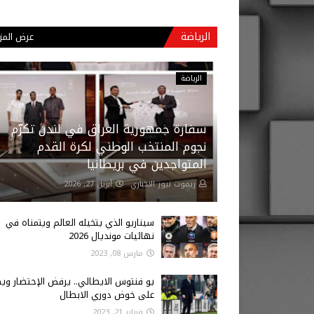
الرياضة
عرض المز
الرياضة
سفارة جمهورية العراق في لندن تكرّم
نجوم المنتخب الوطني لكرة القدم
المتواجدين في بريطانيا
ريموت نيوز الاخباري
أبريل 27, 2026
سيناريو الذي يتخيله العالم ويتمناه في
نهائيات مونديال 2026
مارس 08, 2023
يو فنتوس الايطالي.. يرفض الإحتضار وي
على خوض دوري الابطال
فبراير 21, 2023