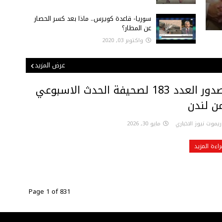
سوريا- قاعدة كويرس.. ماذا بعد كسر الحصار
عن المطار؟
واكتوبر 03, 2020
عرض المزيد
صدور العدد 183 لصحيفة الحدث الاسبوعي
ن لندن
ريموت نيوز الاخباري
مايو 30, 2026
راءة المزيد
Page 1 of 831