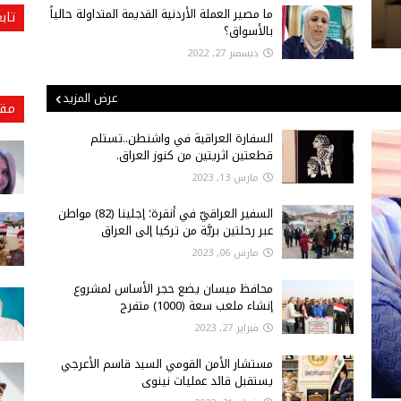
ما مصير العملة الأردنية القديمة المتداولة حالياً
تاب
بالأسواق؟
ديسمبر 27, 2022
عرض المزيد
مقا
السفارة العراقية في واشنطن..تستلم
قطعتين اثريتين من كنوز العراق.
مارس 13, 2023
السفير العراقيّ في أنقرة؛ إجلينا (82) مواطن
عبر رحلتين بريَّة من تركيا إلى العراق
مارس 06, 2023
محافظ ميسان يضع حجر الأساس لمشروع
إنشاء ملعب سعة (1000) متفرج
فبراير 27, 2023
مستشار الأمن القومي السيد قاسم الأعرجي
يستقبل قائد عمليات نينوى