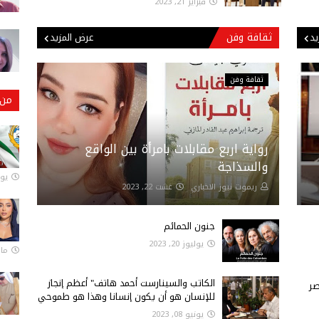
فبراير 21, 2023
ثقافة وفن
يد
عرض المزيد
ثقافة وفن
من 
رواية اربع مقابلات بامرأة بين الواقع
والسذاجة
يونيو
ريموت نيوز الاخباري
غشت 22, 2023
جنون الحمائم
يوليوز 20, 2023
مارس 
الكاتب والسينارست أحمد هاتف" أعظم إنجاز
صر
للإنسان هو أن يكون إنسانا وهذا هو طموحي
يونيو 08, 2023