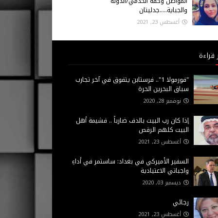
المواطن وحقه الخدمي/الدولة
والجباية.....جدليتان
أغسطس 23, 2021
 قراءة
"فورمولا 1".. فرستابن يتفوق في آخر تجارب
سباق البحرين الحرة
نوفمبر 28, 2020
إذا كان رب البيت بالدف ضارباً .. فشيمة أهل
البيت كلهم الرقص
أغسطس 23, 2021
السفير الأميركي في بغداد: ساستمر في أداءِ
واجباتي الاعتيادية
ديسمبر 03, 2020
رجائي
أغسطس 23, 2021