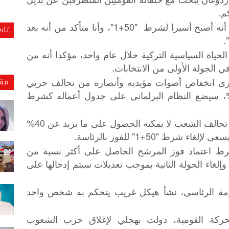
م.
وتابع أن "أردوغان سيدرك مع مرور الوقت أنه أصبح أسيرا لشرط "50+1"، وأنا متأكد من أنه بعد
تاب
.
و إلى انخراط 23 حزبا في الحياة السياسية التركية خلال عام واحد، مؤكدا أنه من
 الجولة الأولى من الانتخابات.
مقا
 يرى انخفاض أصوات مؤيديه وأنصاره من تحالف حزبي
دالة والتنمية والحركة القومية إلى 35%، سيضع النظام البرلماني على جدول أعماله كشرط
وقالت استطلاعات رأي إن أردوغان مرشح تحالف الشعب لا يمكنه الحصول على ما يزيد عن 40%
ط "50+1" للفوز بالرئاسة.
شرط اعتماد فوز المرشح الحاصل على أكثر نسبة من
 وإلغاء الجولة الثانية بموجب تعديلات سيتم إدخالها على
ومة الرئاسي، نشأ هيكل غريب يتحكم به شخص واحد
حركة القومية، دولت بهجلي لإغلاق حزب الشعوب