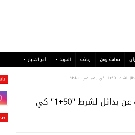
أي
ثقافة وفن
رياضة
المزيد
أخر الاخبار
 كي يبقى في السلطة
تاب
داود أوغلو: أردوغان سيبحث عن بدائل لشرط "50+1" كي
صحي