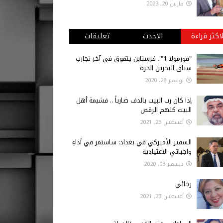
مارس 20, 2023
لاكثر قراءة
الاحدث
تعليقات
"فورمولا 1".. فرستابن يتفوق في آخر تجارب
سباق البحرين الحرة
نوفمبر 28, 2020
إذا كان رب البيت بالدف ضارباً .. فشيمة أهل
البيت كلهم الرقص
أغسطس 23, 2021
السفير الأميركي في بغداد: ساستمر في أداءِ
واجباتي الاعتيادية
ديسمبر 03, 2020
رجائي
أغسطس 23, 2021