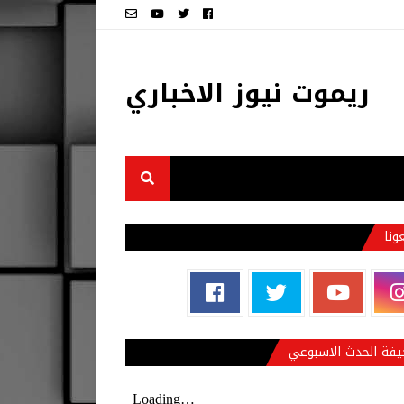
ريموت نيوز الاخباري
عونا
فة الحدث الاسبوعي