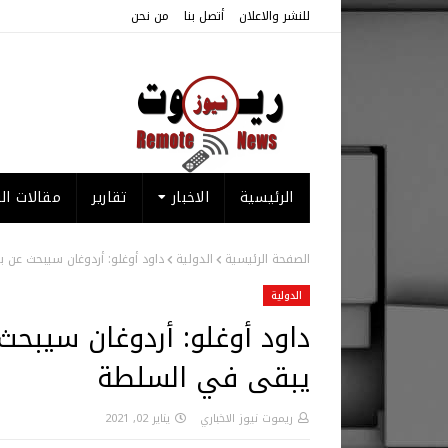
للنشر والاعلان
أتصل بنا
من نحن
الرئيسية
الاخبار
تقارير
مقالات الر
الصفحة الرئيسية
الدولية
داود أوغلو: أردوغان سيبحث عن بدائل لشرط "50+1"
الدولية
يبقى في السلطة
ريموت نيوز الاخباري
يناير 02, 2021