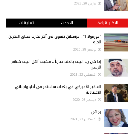
مارس 20, 2023
الاكثر قراءة
الاحدث
تعليقات
"فورمولا 1".. فرستابن يتفوق في آخر تجارب سباق البحرين
الحرة
نوفمبر 28, 2020
إذا كان رب البيت بالدف ضارباً .. فشيمة أهل البيت كلهم
الرقص
أغسطس 23, 2021
السفير الأميركي في بغداد: ساستمر في أداءِ واجباتي
الاعتيادية
ديسمبر 03, 2020
رجائي
أغسطس 23, 2021