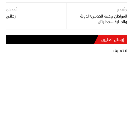
أقدم
أحدث
المواطن وحقه الخدمي/الدولة
رجائي
والجباية.....جدليتان
إرسال تعليق
0 تعليقات