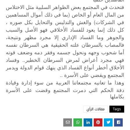
فتحدث في المجتمع بعض الظواهر السلبية مثل الاختلاس
من المال العام أو الخاص (بما في ذلك أموال المساهمين
في الشركات) والغش والتدليس والتحايل بكل صوره ،
كل ذلك إنما يعود للفساد الأخلاقي فهو الأصل والسبب
والجوهر وما الفساد الإداري إلا مجرد مظهر ونتيجة،
فالمصاب بالسرطان علته الحقيقية هي السرطان نفسه
أما شحوب وجهه ونحول جسمه وفقر دمه وضعف قوته
فهي مجرد أعراض لمرض السرطان الخطير.. وفساد
الأخلاق أخطر أنواع الفساد الذي ينهك قوام الدولة ويدمر
المجتمع ويقضي على الأسرة ..
وهذا
ما
تعانيه
مجتمعاتنا
العربية
من
سوء
إدارة
وقيادة
دفة
الحكم
التي
دمرت
المجتمع
وقضت
على
الأسرة
بكاملها
Tags
مقالات الرأي