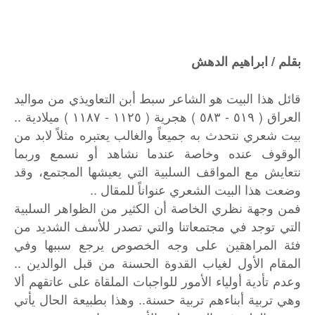
بقلم / ابراهيم الدهش
قائل هذا البيت هو الشاعر سبط أبن التعاويذي من مواليد
العراق ( ٥١٩ - ٥٨٣ ) هجرية ( ١١٢٥ - ١١٨٧ ) ميلادية ..
بيت شعري نتحدث به جميعاً والغالب يعتبره مثلاً لابد من
الوقوف عنده وخاصة عندما نشاهد أو نسمع وربما
نتعايش مع المواقف السلبية التي يعيشها المجتمع، وقد
وضعت هذا البيت الشعري عنواناً للمقال ..
فمن وجهة نظري الخاصة أن الكثير من الظواهر السلبية
التي توجد في مجتمعاتنا والتي تصدر للأسف الشديد من
فئة المراهقين على وجه الخصوص يرجع سببها وفي
المقام الأول لغياب القدوة الحسنة من قبل الوالدين ..
وعدم تأدية أولياء الأمور للواجبات الملقاة على عاتقهم ألا
وهي تربية أبناءهم تربية حسنة.. وهذا بطبيعة الحال يأتي