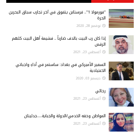
"فورمولا 1".. فرستابن يتفوق في آخر تجارب سباق البحرين
الحرة
نوفمبر 28, 2020
إذا كان رب البيت بالدف ضارباً .. فشيمة أهل البيت كلهم
الرقص
أغسطس 23, 2021
السفير الأميركي في بغداد: ساستمر في أداءِ واجباتي
الاعتيادية
ديسمبر 03, 2020
رجائي
أغسطس 23, 2021
المواطن وحقه الخدمي/الدولة والجباية.....جدليتان
أغسطس 23, 2021