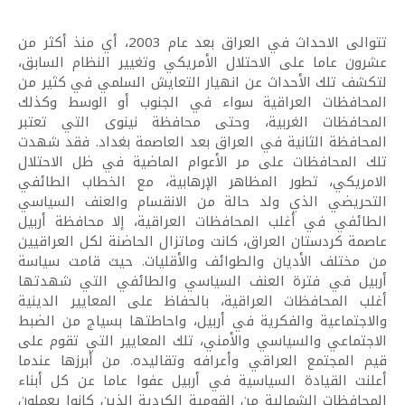
تتوالى الاحداث في العراق بعد عام 2003، أي منذ أكثر من
عشرون عاما على الاحتلال الأمريكي وتغيير النظام السابق،
لتكشف تلك الأحداث عن انهيار التعايش السلمي في كثير من
المحافظات العراقية سواء في الجنوب أو الوسط وكذلك
المحافظات الغربية، وحتى محافظة نينوى التي تعتبر
المحافظة الثانية في العراق بعد العاصمة بغداد. فقد شهدت
تلك المحافظات على مر الأعوام الماضية في ظل الاحتلال
الامريكي، تطور المظاهر الإرهابية، مع الخطاب الطائفي
التحريضي الذي ولد حالة من الانقسام والعنف السياسي
الطائفي في أغلب المحافظات العراقية، إلا محافظة أربيل
عاصمة كردستان العراق، كانت وماتزال الحاضنة لكل العراقيين
من مختلف الأديان والطوائف والأقليات. حيث قامت سياسة
أربيل في فترة العنف السياسي والطائفي التي شهدتها
أغلب المحافظات العراقية، بالحفاظ على المعايير الدينية
والاجتماعية والفكرية في أربيل، واحاطتها بسياج من الضبط
الاجتماعي والسياسي والأمني، تلك المعايير التي تقوم على
قيم المجتمع العراقي وأعرافه وتقاليده. من أبرزها عندما
أعلنت القيادة السياسية في أربيل عفوا عاما عن كل أبناء
المحافظات الشمالية من القومية الكردية الذين كانوا يعملون