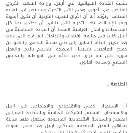
حكمة القيادة السياسية في أربيل، وإرادة الشعب الكردي
المناضل هي أقوى، وهي التي انتصرت وستنتصر في نهاية
المطاف. وتؤكد أنه آن الأوان للتجربة الكردية أن تكون أيقونة
ورمز للإنسانية، تلك التجربة التي ينبغي أن تحتذي بها كل
المحافظات والمدن العراقية. لاسيما أن القيادة السياسية في
أربيل كانت في طليعة القيادات والزعامات العراقية التي دعت
بعد تغيير النظام السابق إلى طي صفحة الماضي والعفو عن
جميع العراقيين، باستثناء الملطخة أياديهم بالدم، والعمل
سوية على بناء عراق جديد قائم على المواطنة والتعايش
السلمي وسيادة القانون.
الخلاصة ..
أن الاستقرار الامني والاقتصادي والاجتماعي في اربيل
والاستقطاب المستمر للشركات العالمية والتخطيط العمراني
الصحيح والسياسة الاقتصادية المرسومة سيجعل منها مدينة
تضاهي المدن المتقدمة وستكون اربيل بعد خمس سنوات
منافس رئيسي لمدن كثيرة مثل باريس و دبي.