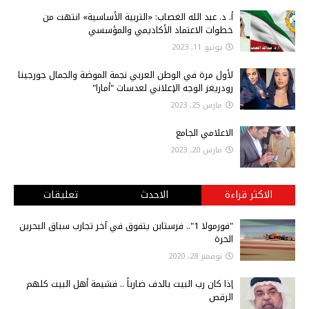
أ‌. د. عبد الله الغصاب: «التربية الأساسية» انتهت من
خطوات الاعتماد الأكاديمي والمؤسسي
يونيو 11, 2023
لأول مرة في الوطن العربي نجمة الموضة والجمال جورجينا
رودريغز الوجه الإعلاني لعدسات "أمارا"
مارس 25, 2023
الاعلامي الجامع
مارس 20, 2023
الاكثر قراءة
الاحدث
تعليقات
"فورمولا 1".. فرستابن يتفوق في آخر تجارب سباق البحرين
الحرة
نوفمبر 28, 2020
إذا كان رب البيت بالدف ضارباً .. فشيمة أهل البيت كلهم
الرقص