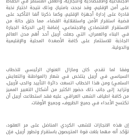
الاجتماعية والاقتصادية والتجارية، والعمل المستمر في الحفاظ
على أمن الإقليم، وقد نجحت بامتياز، وذلك نتيجة اختيار نخبة
قادرة على إدارة أجهزة الإقليم، وكما ذكرنا آنفا التأكيد على
قضية استقرار الأمن واستقلالية القضاء. مما خلق حالة من
الاستقرار الاقتصادي والاجتماعي، إضافة إلى الحركة الجبارة
في البناء والعمران، التي جعلت أربيل أحد أهم مدن العالم
الجاذبة للاستثمار على كافة الأصعدة المحلية والإقليمية
والدولية.
وفقا لما تقدم، كان ومازال العنوان الرئيسي للخطاب
السياسي في أربيل يتلخص في شعار (المواطنة والتعايش
السلمي) ومن هذا الخطاب اتسعت دائرة التأييد والحب لأربيل،
وتزايد إلى جانب ذلك حضور الكثير من أشكال التعبير المميز
من كافة اطياف الشعب العراقي. عليه فقد استطاعت أربيل أن
تكتسح الأعداء في جميع الظروف، وجميع الأوقات.
إن هذه الانجازات للشعب الكردي المناضل على مر العقود،
تؤكد أنه مهما بلغت قوة المتربصون باستقرار وتطور أربيل، فإن