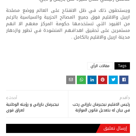
ويستحقون ذلك في ظل الانفتاح على العالم ووضع مصلحة
اربيل والاقليم فوق جميع المصالح الحزبية والسياسية بالرغم
من القيود التي تستخدمها حكومة المركز معهم الا انهم
مستمرين على تحقيق اهدافهم المنشودة في تطور وازدهار
مدينة اربيل والاقليم بالكامل .
Tags
مقالات الرأي
أقدم
أحدث
رئيس الاقليم نيجيرفان بارزاني رحب
نيجيرفان بارزاني و رۉيته الوطنية
في بيان له بتعديل قانون الموازنة
لعراق قوي
إرسال تعليق