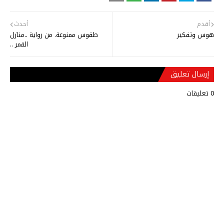
أقدم
أحدث
هوس وتفكير
طقوس ممنوعة. من رواية ..منازل
القمر ..
إرسال تعليق
0 تعليقات