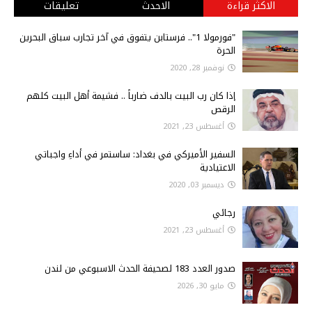
الاكثر قراءة
الاحدث
تعليقات
"فورمولا 1".. فرستابن يتفوق في آخر تجارب سباق البحرين
الحرة
نوفمبر 28, 2020
إذا كان رب البيت بالدف ضارباً .. فشيمة أهل البيت كلهم
الرقص
أغسطس 23, 2021
السفير الأميركي في بغداد: ساستمر في أداءِ واجباتي
الاعتيادية
ديسمبر 03, 2020
رجائي
أغسطس 23, 2021
صدور العدد 183 لصحيفة الحدث الاسبوعي من لندن
مايو 30, 2026