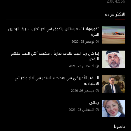
2,004,556
الاكثر قراءة
"فورمولا 1".. فرستابن يتفوق في آخر تجارب سباق البحرين
الحرة
نوفمبر 28, 2020
إذا كان رب البيت بالدف ضارباً .. فشيمة أهل البيت كلهم
الرقص
أغسطس 23, 2021
السفير الأميركي في بغداد: ساستمر في أداءِ واجباتي
الاعتيادية
ديسمبر 03, 2020
رجائي
أغسطس 23, 2021
تابعونا