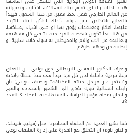
تعتبر العلاقة الاولى البداية التي تتشكل على اساسها
هذه الحالة. بالتالي تقوم ببناء انفعالاته، افكاره، وتصوراته
عن العالم الخارجي ضمن نمط معين من هذا الشعور، فيبدأ
بالتعلق باشخاص ممن حوله، كذلك اماكن اعتاد التردد
عليها، افكار ومعتقدات يؤمن بها او حتى اشياء يمتلكها.
من هنا يبدأ تكوين شخصية الفرد حيث يتلقى كل مفاهيمه
وتعاليمه من الاب والام والمحيطين به سواء كانت سلبية او
إيجابية من وجهة نظرهم.
ويعرف الدكتور النفسي البريطاني جون بولبى" ان التعلق
نزعة فردية داخلية لدى كل فرد تبدأ معه منذ لحظة ولادته
وتستمر عبر مراحل حياته المختلفه" ويضيف (بولبى) بأن
رابطة انفعالية قويه تؤدي الى الشعور بالسعادة والفرح
والامان (مجله مؤشر الدراسات الاستطلاعيه المجلد 3 العدد
8).
كما يشير العديد من العلماء المعاصرين مثل (فيليب شيفلد،
والينور باوم) ان التعلق هو القدرة على إدارة العلاقات بوعي