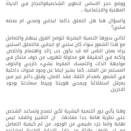
ووضع حجر الاساس لتطوير الشخصيةوالنجاح في الحياه
المهنية والاجتماعية ..
والسؤال هنا هل التعلق دائما ايجابي وصحي ام بعضه
سلبي؟
لتاتي بدورها التنمية البشرية لتوضح الفرق بينهم والتعامل
مع هذا الشعور سواء كان سلبي او ايجابي. فالتعلق السلبى
يراه بعض الناس انه قد يكون حب زائد واهتمام واخلاص.
ولكنه في الحقيقة هو محاولة للهروب من خوف متنكر في
مواجهة الذات والتمسك المفرط بشيء خارجي والخوف
المستمر من الفقد، كما يشير ايضا عن وجود فجوات داخلية
في الشعور بانعدام الثقة، فقد الامان، وقلق دائم غير مبرر
يعرقل استقلالنا ويمحي هويتنا ويربط سعادتنا بوجود
الاخرين.
وهنا يأتي دور التنمية البشرية لكي تصحح وتساعد الشخص
على نظرية هامة جدا مفادها، ان التغيير والفقد ليس
نهاية وانما جزء طبيعي من الوجود. من ثم كيفية التعامل
مع اي ظروف طارئة من خلال الإدارة الواعية لمشاعره