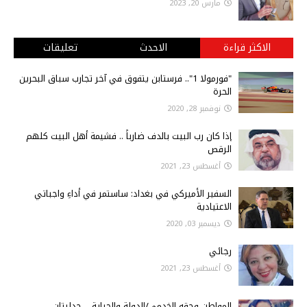
مارس 20, 2023
الاكثر قراءة
الاحدث
تعليقات
"فورمولا 1".. فرستابن يتفوق في آخر تجارب سباق البحرين
الحرة
نوفمبر 28, 2020
إذا كان رب البيت بالدف ضارباً .. فشيمة أهل البيت كلهم
الرقص
أغسطس 23, 2021
السفير الأميركي في بغداد: ساستمر في أداءِ واجباتي
الاعتيادية
ديسمبر 03, 2020
رجائي
أغسطس 23, 2021
المواطن وحقه الخدمي/الدولة والجباية.....جدليتان