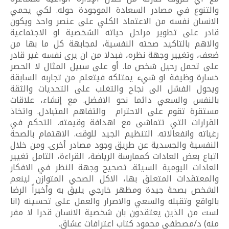
والتنوع في مصادر السعادة الموجودة حوله. لكي يحمي
الانسان نفسه من الاعتماد الكلي على عنصر واحد ويكون
قادر على تطوير مراحل حياته الشخصية او الاجتماعية
والاهم بالتاكيد صحته النفسية، لمجابهة كل ما بها من
ضعف، وتغيير وجهة نظره، فبدلا من ان يرى نفسه غير قادر
على تحمل رحيل شخص ما. أو على سبيل المثال لا الحصر
خسارة وظيفة او شيء يمتلكه فيتعلم من تجاربه السابقة
ويحول الفشل الى نجاح والتغلب على التحديات والثقة
بالنفس والسعي دائما نحو الافضل. مع إنشاء، علاقات
مستقرة تقوم على الاحترام والتفاهم المتبادل. واتخاذ
القرارات التي تتماشى مع اهدافة وقيمته. التحكم في
رغباته وانفعالاته. التنظيم الجيد للوقت. الاهتمام بالصحة
النفسية والجسدية عن طريق وجود مصادر أخرى. ومن خلال
اتباع بعض العادات كممارسة الرياضة، القراءة، التامل تغيير
العادات اليومية السيئة. تصحيح وجهة النظر في الافكار
والمعتقدات المتعلق بها، الاكل الصحي المتوازن لينعم
الشخص بصحة جيدة ومظهر خارجي يليق به وأخيراً الرضا
بالواقع وتقبله والسعي والاصرار والعمل على تحسينه (انا
لست من الذين يعتقدون بان شخصية الانسان قدرا لا مفر
منه) د/مصطفى محمود كتاب اعترافات عشاق.