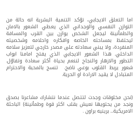
اما التعلق الايجابي، تؤكد التنمية البشرية انه حالة من
التوازن النفسي والوجداني الذي يعطي الشعور بالامان
والطمأنينة ليجعل الشخص يوازن بين القرب والمسافة
ليحتفظ بمساحته الخاصه وافكاره واحلامه وشخصيته
المنفردة، ولا يبني سعادته على مصدر خارجي لتعزيز سلامه
الداخلي. هذا الشعور الايجابي الذي يفتح امامنا ابواب
التطور والازهار والنجاح لننعم بحياة أكثر سعادة وتفاؤل.
شعور يربط القلوب بوعي ناضج. تنسج بالمحبة والاحترام
المتبادل لا يقيد الارادة او الحرية.
(نحن مخلوقات وجدت لتتصل عندما نتشارك مشاعرنا بصدق
ونجد من يحتويها نعيش بقلب اكثر قوة وطمأنينة) الباحثة
الامريكية... برينيه براون .