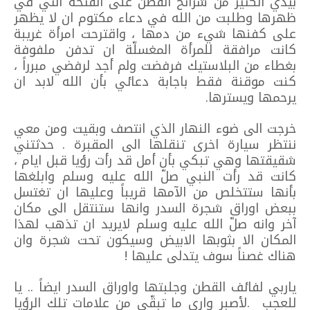
بيدي الكثير من شرائح القطن على الفتحة التي في
ظهرها وطلبت من الله في دعاء مكتوم ان لا يظهر
على كفنها شيء من دمها ، واقترحت امرأة غريبة
كانت مرافقة للمرأة المغسلّة ان تدفن ملفوفة
بغطاء من البلاستيك فرفضت ولم أجد لرفضي مبرراً ،
كنت موقنة فقط باجابة دعائي بأن الله لابد ان
يرحمها ويسترها.
خرجت الى ضوء النهار الذي انتصف وبقيت ومن معي
ننتظر سيارة اخرى تنقلها الى المقبرة . حدثتني
شقيقتها وهي تبكي بأن أمل قد رأت رؤيا قبل ايام ،
كانت قد رأت النبي صلّ الله عليه وسلم وابلغها
بأنها ستتخلص من الآمها قريباً وعليها ان تغتسل
ببعض اوراق شجرة السدر وانها ستنتقل الى مكان
آخر وانه صلّ الله عليه وسلم لايريد ان تذهب لهذا
المكان الا بثوبها الابيض وسيكون تحت شجرة وان
هناك غصناً سوف يتدلى عليها !
ياربي لفائف القطن وجلبتها واوراق السدر ايضاً .. يا
للعجب .لأصبر وارى ما تبقّى من علامات تلك الرؤيا