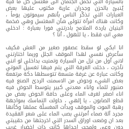
بالسيارة التي تحمل الجثمان الى مغتسل كل ما فيه
يُنبئ بالحزن وجدران عارية مكتوب عليها بعض
العبارات التي تذكّر الناس بأنهم سيموتون يوماً ،
وكانت هناك امرأة تتولى شأن المغتسل وهي ضخمة
البنيان باردة الملامح بادرتني فورا بعبارة : ادخلي
معي انتِ فقط ، يا للهول ، أنا ؟
انا ابكي لو سقط عصفور صغير من العش فكيف
سأعرض نفسي لهذا الموقف الجلل وربما اختارتني
لاني أول من نزل من السيارة وتمنيت بداخلي لو انني
تأخرت ، دخلت الغرفة التي يتم فيها تغسيل الموتي
وكانت عبارة عن غرفة متسعة تتوسطها دكة مرتفعة
بعض الشيء وحوض من الاسمنت الردئ الصنع فيه
صنبور للماء واناء معدني كبير يتوسط الحوض فيه
اناء اصغر لغرف الماء وعلى حافة الحوض بعض من
قطع الصابون ، يا إلهي ، حاولت التماسك بمواجهة
رهبة الموت والموقف وبدأت المغسلّة عملها وكأنها
مجرد آلة صماء أمرتني بصب الماء على شعر الفقيدة
بعد ان وضعت اوراق السدر التي اخرجتها من حقيبتي
دون وعي ولمحت إحداها كانت ذات اخضرار غريب