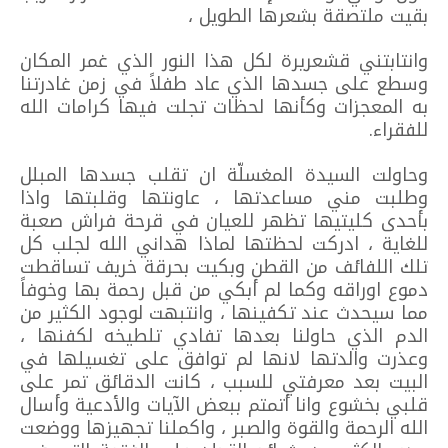
بقيت ملتصقة بشعرها الطويل ،
وانتابتني قشعريرة لكل هذا النور الذي غمر المكان
وسطع على جسدها الذي عاد طفلاً في زمن غادرتنا
به المعجزات وكأنها لحظات تجلت فيها كرامات الله
للفقراء.
وحاولت السيدة المغسلّة ان تقلب جسدها المبلل
وطلبت مني مساعدتها ، عاونتها وقلبتها واذا
بأحدى كليتيها تظهر للعيان في قرحة فراش صعبة
للغاية ، ادركت لحظتها لماذا هداني الله لجلب كل
تلك اللفائف من القطن وبكيت بحرقة خريف تساقطت
دموع اوراقه وكما لم أبكي من قبل رحمة بها وخوفاً
مما سيحدث عند تكفينها ، وانتبهت لوجود الكثير من
الدم الذي حاولنا بعدها تفادي تلطيخه لكفنها ،
وعذرت والدتها لانها لم توافق على تغسيلها في
البيت بعد معرفتي للسبب ، كانت الدقائق تمر على
قلبي بخشوع وانا أتمتم ببعض الآيات والأدعية وأسال
الله الرحمة والقوة والصبر ، واكملنا تجهيزها ووضعت