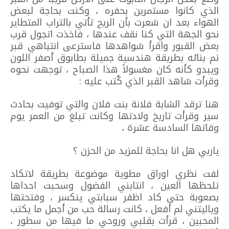
الذي كانوا مستمرين بحفره ، وكنت بحاجة لبعض
الهواء بعد ان شعرت بأن الريح تأتي بالتراب المتطاير
نحو الجهة التي كنا نقف عندها ، فاخذت اتجول قرب
بعض القبور واقرأ شواهدها فاسترعى انتباهي قبر
تم بنائه بطريقة هندسية جميلة بطابوق أصفر اللون
ويبدو كأنه كان مغسولاً هذا الصباح ، توجهت نحوه
وقرأت شاهد القبر الذي كُتب عليه :
هنا ترقد الشابة فلانة بنت فلان والتي توفيت بحادث
سير وقرأت تاريخ ولادتها وكانت تبلغ من العمر يوم
وفاتها السادسة عشرة ،
ياربي هل انا بحاجة للمزيد من الحزن ؟
لفت نظري اوراق مطوية موضوعة بطريقة لاتكاد
تلحظها العين ، انتابني الفضول وسحبت احداها
بصعوبة حتى كاد اظفر سبابتي ينكسر ، وفتحتها
وياليتني لم أفعل ، كانت رسالة حب من أجمل ما يكتب
المحبين ، قرأت بقلبي وروحي ما فيها من سطور ،