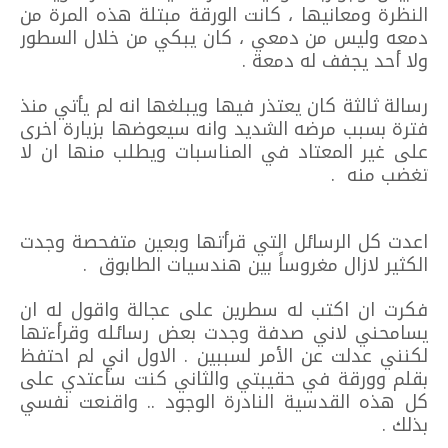
النظرة ومعانيها ، كانت الورقة مبتلة هذه المرة من
دمعه وليس من دمعي ، كان يبكي من خلال السطور
ولا أحد يجفف له دمعة .
رسالة ثالثة كان يعتذر فيها ويبلغها انه لم يأتي منذ
فترة بسبب مرضه الشديد وانه سيعوضها بزيارة اخرى
على غير المعتاد في المناسبات ويطلب منها ان لا
تغضب منه .
اعدت كل الرسائل التي قرأتها وبعين متفحصة وجدت
الكثير لازال مغروساً بين هندسيات الطابوق .
فكرت ان اكتب له سطرين على عجالة واقول له ان
يسامحني لاني صدفة وجدت بعض رسائله وقرأءتها
لكنني عدلت عن الأمر لسببين . الاول اني لم احتفظ
بقلم وورقة في حقيبتي والثاني كنت سأعتدي على
كل هذه القدسية النادرة الوجود .. واقنعت نفسي
بذلك .