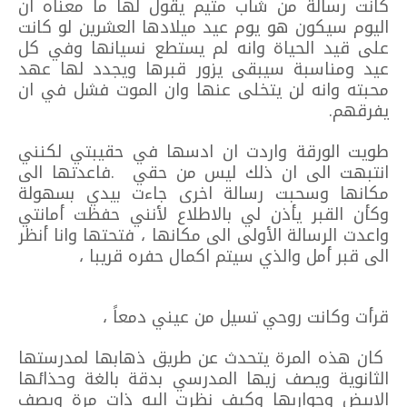
كانت رسالة من شاب متيم يقول لها ما معناه ان
اليوم سيكون هو يوم عيد ميلادها العشرين لو كانت
على قيد الحياة وانه لم يستطع نسيانها وفي كل
عيد ومناسبة سيبقى يزور قبرها ويجدد لها عهد
محبته وانه لن يتخلى عنها وان الموت فشل في ان
يفرقهم.
طويت الورقة واردت ان ادسها في حقيبتي لكنني
انتبهت الى ان ذلك ليس من حقي .فاعدتها الى
مكانها وسحبت رسالة اخرى جاءت بيدي بسهولة
وكأن القبر يأذن لي بالاطلاع لأنني حفظت أمانتي
واعدت الرسالة الأولى الى مكانها ، فتحتها وانا أنظر
الى قبر أمل والذي سيتم اكمال حفره قريبا ،
قرأت وكانت روحي تسيل من عيني دمعاً ،
كان هذه المرة يتحدث عن طريق ذهابها لمدرستها
الثانوية ويصف زيها المدرسي بدقة بالغة وحذائها
الابيض وجواربها وكيف نظرت اليه ذات مرة ويصف