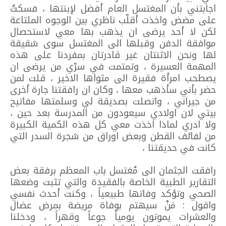
اجابتني بأن المغتسل العام أفضل لإبنتها ، فسكتُ
على مضض واخذت أقلّب ناظري بين الوجوه الملتاعة
لكن لا أحد يرضى ان يذهب بها معي لاستحصال
موافقة الدفن وقبلها الى المغتسل سوى شقيقة
لها ونحن الاثنتان غير قادرتان بمفردنا على هذه
المهمة العسيرة ، وتمتمت في سرّي من يرضى ان
يصطحب امرأة فقيرة الى مثواها الاخير ، قلت لمن
حضر بأني سأذهب معها ، وكان ان رافقتنا جارة أخرى
من جيراني ، واتصلت بصديقة لي وسلمتها مفاتيح
بيتي لان اولادي سيعودون من المدرسة بعد حين ،
ولا ادري لماذا اخذت معي كل هذه الكمية الكبيرة
من لفائف القطن وبعض اوراق من شجرة السدر التي
كانت في حديقتنا ،
رافقت الجثمان الى مُغتسل باب المعظم برفقة بعض
التقارير الطبية الخاصة بالفقيدة والتي تثبت وضعها
الصحي وتؤكد وفاتها طبيعياً ، وكنت أحدث نفسي
واقول : مَنْ سيهتم بوفاة مريضة بمرض عضال
والعشرات يموتون يومياً جوعاً وقهراً ، ودخلنا