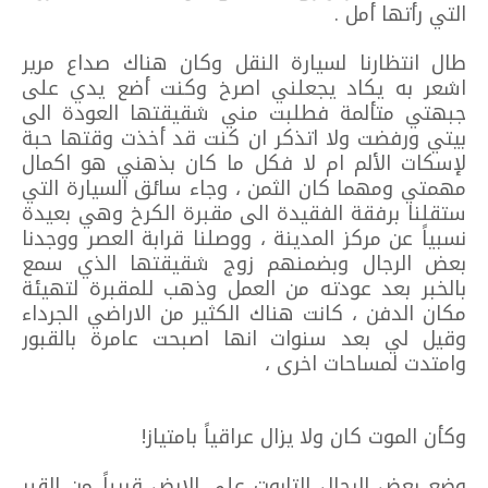
التي رأتها أمل .
طال انتظارنا لسيارة النقل وكان هناك صداع مرير
اشعر به يكاد يجعلني اصرخ وكنت أضع يدي على
جبهتي متألمة فطلبت مني شقيقتها العودة الى
بيتي ورفضت ولا اتذكر ان كنت قد أخذت وقتها حبة
لإسكات الألم ام لا فكل ما كان بذهني هو اكمال
مهمتي ومهما كان الثمن ، وجاء سائق السيارة التي
ستقلنا برفقة الفقيدة الى مقبرة الكرخ وهي بعيدة
نسبياً عن مركز المدينة ، ووصلنا قرابة العصر ووجدنا
بعض الرجال وبضمنهم زوج شقيقتها الذي سمع
بالخبر بعد عودته من العمل وذهب للمقبرة لتهيئة
مكان الدفن ، كانت هناك الكثير من الاراضي الجرداء
وقيل لي بعد سنوات انها اصبحت عامرة بالقبور
وامتدت لمساحات اخرى ،
وكأن الموت كان ولا يزال عراقياً بامتياز!
وضع بعض الرجال التابوت على الارض قريباً من القبر