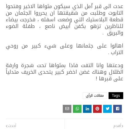
عدت الى قبر أمل الذي سيكون مثواها الاخير وفتحوا
التابوت وطلبت من شقيقتها ان يحرروا الجثمان من
قطعة البلاستيك التي وضعت اسفله ، فخرجت بيضاء
للناظرين تزهو بكفن أبيض ناصع ، طفلة الضوء
والبريق .
اهالوا على جثمانها وعلى شيء كبير من روحي
التراب .
ودعتها وانا التفت فاذا بمثواها تحت شجرة وارفة
الظلال وهناك غضن اخضر كبير يتحدى الخريف متدلياً
على قبرها !
Tags
مقالات الرأي
أقدم
أحدث