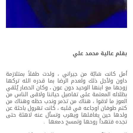
بقلم عالية محمد علي
أمل كانت شابّة من جيراني ، ولدت طفلاً بمتلازمة
داون ولأجل ذلك ولعدم الرضا بما قدره الله تركها
زوجها مع ابنها الوحيد دون عون ، وكان الحصار يُلقي
بظلاله المعتمة على تفاصيل حياتنا ولاقى الناس من
العوز ما لاقوا ، هناك من تذمر وندب حظه وهناك من
كتم طوفان اوجاعه في قلبه ، كانت تهرول باحثة عن
ولدها حين يغافلها ويهرب وتسأل عنه لاهثة حتى
تجده فتهدأ روحها وتمسح دمعها .