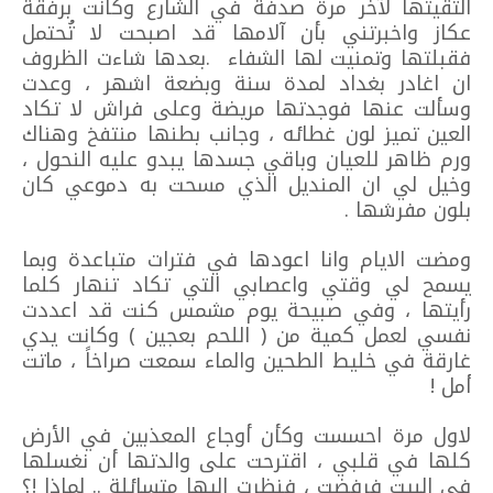
التقيتها لآخر مرة صدفة في الشارع وكانت برفقة
عكاز واخبرتني بأن آلامها قد اصبحت لا تُحتمل
فقبلتها وتمنيت لها الشفاء .بعدها شاءت الظروف
ان اغادر بغداد لمدة سنة وبضعة اشهر ، وعدت
وسألت عنها فوجدتها مريضة وعلى فراش لا تكاد
العين تميز لون غطائه ، وجانب بطنها منتفخ وهناك
ورم ظاهر للعيان وباقي جسدها يبدو عليه النحول ،
وخيل لي ان المنديل الذي مسحت به دموعي كان
بلون مفرشها .
ومضت الايام وانا اعودها في فترات متباعدة وبما
يسمح لي وقتي واعصابي التي تكاد تنهار كلما
رأيتها ، وفي صبيحة يوم مشمس كنت قد اعددت
نفسي لعمل كمية من ( اللحم بعجين ) وكانت يدي
غارقة في خليط الطحين والماء سمعت صراخاً ، ماتت
أمل !
لاول مرة احسست وكأن أوجاع المعذبين في الأرض
كلها في قلبي ، اقترحت على والدتها أن نغسلها
في البيت فرفضت ، فنظرت اليها متسائلة .. لماذا !؟