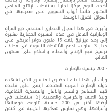
وأوضحت القائم بالأعمال بسفارة الإمارات، أن بلادها
أضحت اليوم مركزاً تجارياً يستقطب الإنتاج العالمي
المتنوع فاتحاً أبواب التسويق على مصرعيها في
أسواق الشرق الأوسط.
وأبـرزت في هذا المجال الحضاري المتقدم، دور المرأة
الإماراتية الفاعل في هذه المسيرة الحضارية مشيرةً
إلى رصد ميزانيةٍ بلغت 15 مليون دولار أمريكي على
مدار 3 سنوات، لدعم الأنشطة النسوية في مجالات
ترسيخ قيم الإنتاج والعطاء والسلام على مستوى
العالم.
- 200 جنسية بالإمارات
ورأت أن هذا البناء الحضاري المتسارع الذي تشهده
دولة الإمارات العربية المتحدة، ارتقى على قاعدة
قيم التسامح والسلم والأمان والتعددية الثقافية،
ونبذ العنف والكراهية والعصبية. إذ استقطبت في
أرضها أكثر من 200 جنسية، تنوعت قومياتها
وأعرافها، وهي تمارس شعائرها الدينية في كنفن