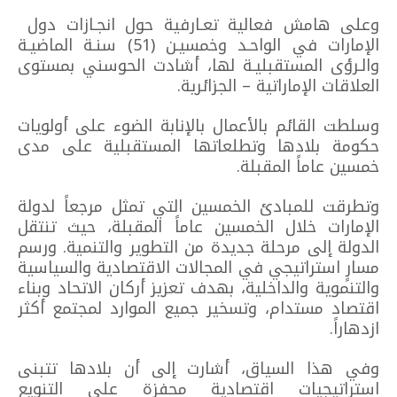
وعلى هامش فعالية تعـارفية حول انجـازات دول
الإمارات في الواحـد وخمسيـن (51) سنـة الماضيـة
والـرؤى المستقبليـة لها، أشادت الحوسني بمستوى
العلاقات الإماراتية – الجزائرية.
وسلطت القائم بالأعمال بالإنابة الضوء على أولويات
حكومة بلادها وتطلعاتها المستقبلية على مدى
خمسين عاماً المقبلة.
وتطرقت للمبادئ الخمسين التي تمثل مرجعاً لدولة
الإمارات خلال الخمسين عاماً المقبلة، حيث تنتقل
الدولة إلى مرحلة جديدة من التطوير والتنمية. ورسم
مسارٍ استراتيجي في المجالات الاقتصادية والسياسية
والتنموية والداخلية، بهدف تعزيز أركان الاتحاد وبناء
اقتصاد مستدام، وتسخير جميع الموارد لمجتمع أكثر
ازدهاراً.
وفي هذا السياق، أشارت إلى أن بلادها تتبنى
استراتيجيات اقتصادية محفزة على التنويع