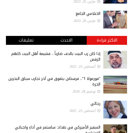
مارس 25, 2023
الاعلامي الجامع
مارس 20, 2023
الاكثر قراءة
الاحدث
تعليقات
إذا كان رب البيت بالدف ضارباً .. فشيمة أهل البيت كلهم
الرقص
أغسطس 23, 2021
"فورمولا 1".. فرستابن يتفوق في آخر تجارب سباق البحرين
الحرة
نوفمبر 28, 2020
رجائي
أغسطس 23, 2021
السفير الأميركي في بغداد: ساستمر في أداءِ واجباتي
الاعتيادية