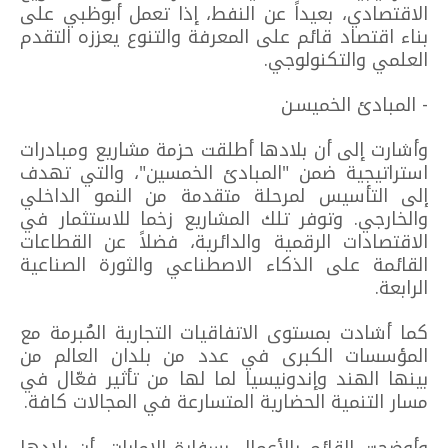
الاقتصادي، بعيداً عن النفط، إذا تعمل أبوظبي على
بناء اقتصاد قائم على المعرفة والتنوع يعززه التقدم
العلمي والتكنولوجي.
- المبادئ الخميسـن
وأشارت إلى أن بلادها أطلقت حزمة مشاريع ومبادرات
استراتيجية ضمن "المبادئ الخمسين"، والتي تهدف
إلى التأسيس لمرحلة متقدمة من النمو الداخلي
والخارجي. وتوفر تلك المشاريع زخما للاستثمار في
الاقتصادات الرقمية والدائرية، فضلاً عن القطاعات
القائمة على الذكاء الاصطناعي والثورة الصناعية
الرابعة.
كما أشادت بمستوى الاتفاقيات التجارية المُبرمة مع
المؤسسات الكبرى في عدد من بلدان العالم من
بينها الهند وإندونيسيا لما لها من تأثير فعّال في
مسار التنمية الحضارية المتسارعة في المجالات كافة.