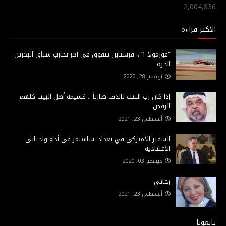
2,004,836
الاكثر قراءة
"فورمولا 1".. فرستابن يتفوق في آخر تجارب سباق البحرين
الحرة
نوفمبر 28, 2020
إذا كان رب البيت بالدف ضارباً .. فشيمة أهل البيت كلهم
الرقص
أغسطس 23, 2021
السفير الأميركي في بغداد: ساستمر في أداءِ واجباتي
الاعتيادية
ديسمبر 03, 2020
رجائي
أغسطس 23, 2021
تابعونا