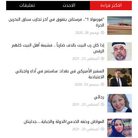
الاكثر قراءة
الاحدث
تعليقات
"فورمولا 1".. فرستابن يتفوق في آخر تجارب سباق البحرين
الحرة
نوفمبر 28, 2020
إذا كان رب البيت بالدف ضارباً .. فشيمة أهل البيت كلهم
الرقص
أغسطس 23, 2021
السفير الأميركي في بغداد: ساستمر في أداءِ واجباتي
الاعتيادية
ديسمبر 03, 2020
رجائي
أغسطس 23, 2021
المواطن وحقه الخدمي/الدولة والجباية.....جدليتان
أغسطس 23, 2021