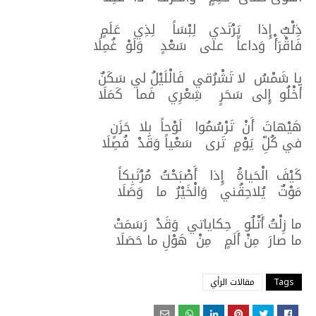
ذِئْبٌ إِذا يَرْتَدي لِبْسَاً لِذِي عَلَمٍ
فَاقْرَأْ وَداعاً على سَعْدٍ وَلَوْ غُمِلَا
يا شَمْسُ لا تَشْرُقي فَالْلَيْلُ لي سَكَنٌ
أَخْلُو إِلى سَحَرٍ شِعْرِي فَما كَمَلَا
هَيْهاتَ أَنْ تَرْسُمُوا لَوْحاً بِلا حَزَنٍ
في كُلِّ يَوْمٍ تَرى سَعْياً وَقَدْ فُصِلَا
كَيْفَ الْحَياةُ إِذا أَصْبَحْتُ مُرْتَبِكاً
مَوْتٌ يُلاحِقُني وَالْخَيْرُ ما وَصَلَا
ما زِلْتُ أَتْلُو حِكاياتي وَقَدْ رَسَمَتْ
ما صارَ مِنْ أَلَمٍ مِنْ هَوْلِ ما حَصَلَا
Tags
مقالات الرأي