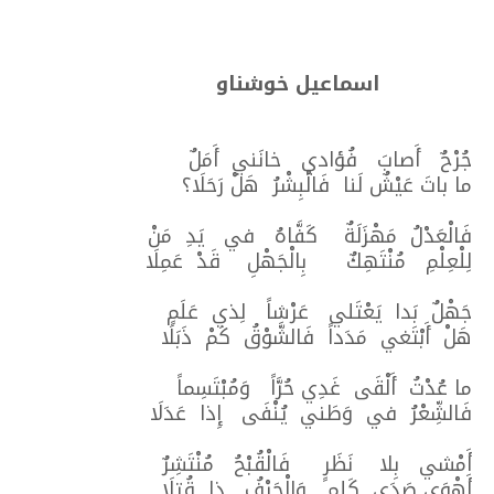
اسماعيل خوشناو
جُرْحٌ أَصابَ فُؤادي خانَني أَمَلٌ
ما باتَ عَيْشٌ لَنا فَالْبِشْرُ هَلْ رَحَلَا؟
فَالْعَدْلُ مَهْزَلَةٌ كَفَّاهُ في يَدِ مَنْ
لِلْعِلْمِ مُنْتَهِكٌ بِالْجَهْلِ قَدْ عَمِلَا
جَهْلٌ بَدا يَعْتَلي عَرْشاً لِذي عَلَمٍ
هَلْ أَبْتَغي مَدَداً فَالشَّوْقُ كَمْ ذَبَلَا
ما عُدْتُ أَلْقَى غَدِي حُرَّاً وَمُبْتَسِماً
فَالشِّعْرُ في وَطَني يُنْفَى إِذا عَدَلَا
أَمْشي بِلا نَظَرٍ فَالْقُبْحُ مُنْتَشِرٌ
أَهْوَى صَدَى كَلِمٍ وَالْحَرْفُ ذا قُتِلَا