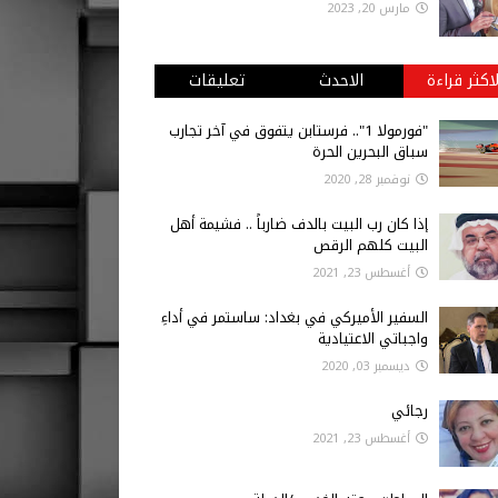
مارس 20, 2023
لاكثر قراءة
الاحدث
تعليقات
"فورمولا 1".. فرستابن يتفوق في آخر تجارب
سباق البحرين الحرة
نوفمبر 28, 2020
إذا كان رب البيت بالدف ضارباً .. فشيمة أهل
البيت كلهم الرقص
أغسطس 23, 2021
السفير الأميركي في بغداد: ساستمر في أداءِ
واجباتي الاعتيادية
ديسمبر 03, 2020
رجائي
أغسطس 23, 2021