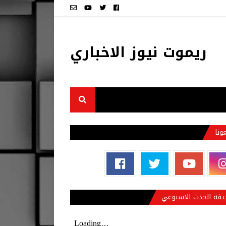
ريموت نيوز الاخباري
عونا
فة الحدث الاسبوعي