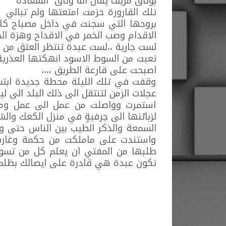
بوثاق مزيف يقال انه وثاق السعادة
تلك القارورة حزمت امتعتها ولم تبالي 
بروحها التي سجنت في داخل مصباح كا
الاقدام وصب الخمر في الاقداح وهزة الخ
لست جارية ،،لست عبدة تنتظر العتق من
تعبت من السوط الاسود انهكتها العذرية
اصبحت على قارعة الطريق ،،،،
وقفت في تلك الليلة محطة جديدة اب
عجلات الزمن لتنتقل الى ذلك البلد الى 
استمرت وواصلت من عمل الى عمل ومن 
لزبائنها الى حِرفيةٍ في منزل الكعك وال
السمعة والذكر الطيب بين الناس حتى 
واستندت على ماملكت من حكمة وغارت 
طلبها من المفتي ان يعلم كل من تسولُ 
تكون عبدة هي قادرة على ايصالك بظلمك 