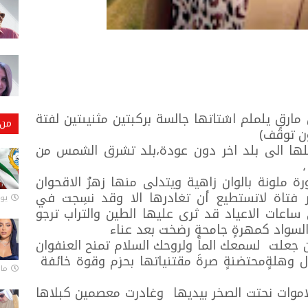
ارقٍ يلملم اشتاتها جالسة بركبتين مثنيىتين لفتة
من 
ون توقف)
لها الى بلد اخر دون عودة،بلد تشرق الشمس من
رة ملونة بالوان زاهية ويتدلى منها زهرُ الاقحوان
ر فتاة لاتستطيع أن تغادرها الا وقد نسِجت في
يونيو
اعات الاعياد قد ثرى عليها الطين والتراب ترجو
لسواد كمهرةٍ جامحةٍ رضخت بعد عناء
ان جعلت لسمعك الماً ولروحك السلام تمنح العنفوان
ول وهلةٍمحتضنةٍ صرةَ مقتنياتها بحزم وقوة خائفة
مارس 
وات نحتت الصخر بيديها وغادرت معصمين كبلاها