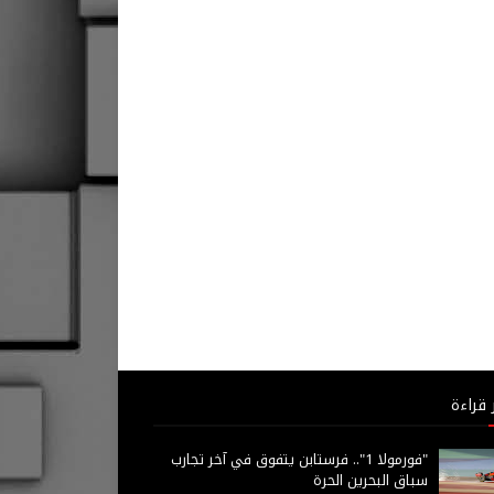
 قراءة
"فورمولا 1".. فرستابن يتفوق في آخر تجارب
سباق البحرين الحرة