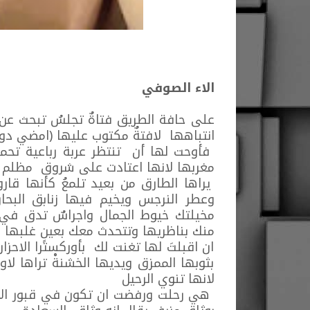
الاء الصوفي
على حافة الطريق فتاةٌ تجلسُ تبحث عن م
انتباهها لافتةٌ مكتوب عليها (امضي د
فأوحت لها أن تنتظر عربة رباعية تحم
مغربها لانها اعتادت على شروق مظلم ،
يراها الطارق من بعيد تلمعُ كأنها قارو
وعطر النرجس ويخيم فيها زنابق البحا
مخيلتك خيوط الجمال واجراسٌ تدق في س
منك بناظريها وتتحدث معك بعينٍ غلبها ا
ان اقبلتَ لها تغنت لك بأوركسترا الاحز
بثوبها الممزق ويديها الخشنةْ تراها لا
لانها تنوي الرحيل
هي رحلت ورفضت ان تكون في قبور الام