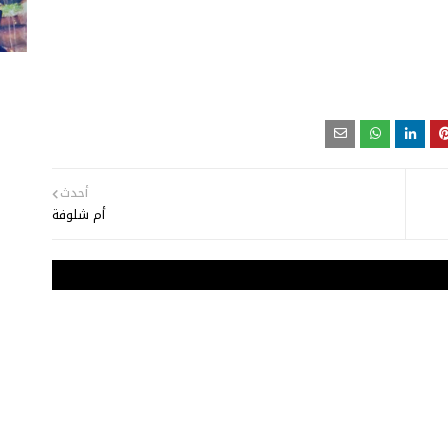
أحدث
أم شلوفة