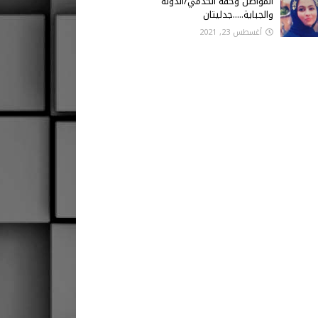
المواطن وحقه الخدمي/الدولة
والجباية.....جدليتان
أغسطس 23, 2021