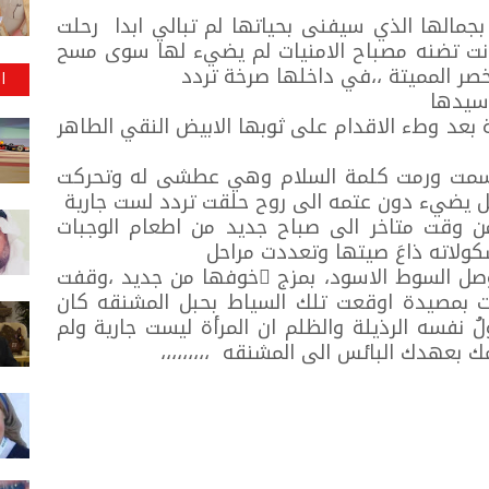
بجمالها الذي سيفنى بحياتها لم تبالي ابدا رحلت
نت تضنه مصباح الامنيات لم يضيء لها سوى مسح
صر المميتة ،،في داخلها صرخة تردد
ا
 سيدها
 بعد وطء الاقدام على ثوبها الابيض النقي الطاهر
تسمت ورمت كلمة السلام وهي عطشى له وتحركت
ليل يضيء دون عتمه الى روح حلقت تردد لست جارية
وقت متاخر الى صباح جديد من اطعام الوجبات
شكولاته ذاعَ صيتها وتعددت مراحل
وصل السوط الاسود، بمزج ِخوفها من جديد ،وقفت
بمصيدة اوقعت تلك السياط بحبل المشنقه كان
نفسه الرذيلة والظلم ان المرأة ليست جارية ولم
بعهدك البائس الى المشنقه ،،،،،،،،،