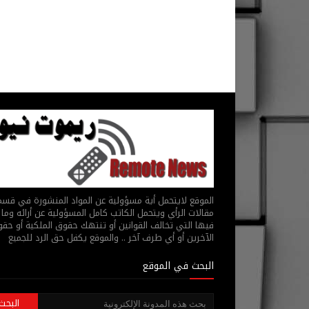
الموقع لايتحمل أية مسؤولية عن المواد المنشورة في قس
مقالات الرأي ويتحمل الكاتب كامل المسؤولية عن أرائه وما 
فيها التي تخالف القوانين أو تنتهك حقوق الملكية أو حق
الآخرين أو أي طرف آخر .. والموقع يكفل حق الرد للجميع
البحث في الموقع