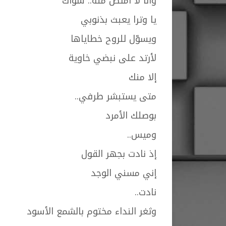
وأنا لا أمتص منه.. سواك
يا وترا يعبث بذنوبي
ويسوّل للروح خطاياها
لأرتد على نبضي خاوية
إلا منك
متى يستبشر طرفي..
بوصلك الأمرد
وميس..
إذ نادت بجهر القول
إني مسني الوجد
نادت..
وثغر النداء مختوم بالشمع الأسود