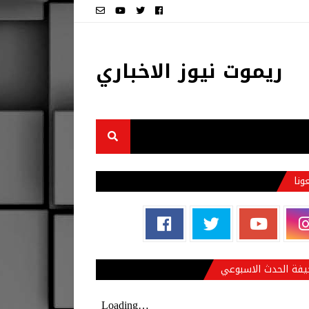
ريموت نيوز الاخباري
عونا
فة الحدث الاسبوعي