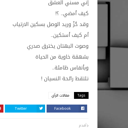
إني مسني العشق
كيف أمضي.. ؟!
وقد حُزّ وريد الوصل بسكين الارتياب
أم كيف أستكين..
وصوت البهتان يخترق صدري
بشهقة خاوية من الحياة
وبأنفاس ظامئة..
تلتقط رائحة النسيان !
Tags
مقالات الرأي
Twitter
Facebook
أقدم