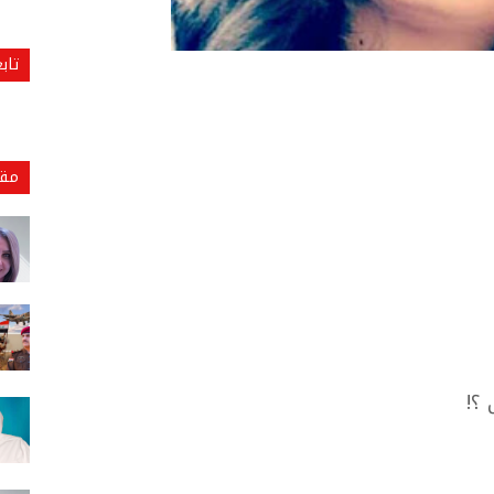
تاب
مقا
 ؟!