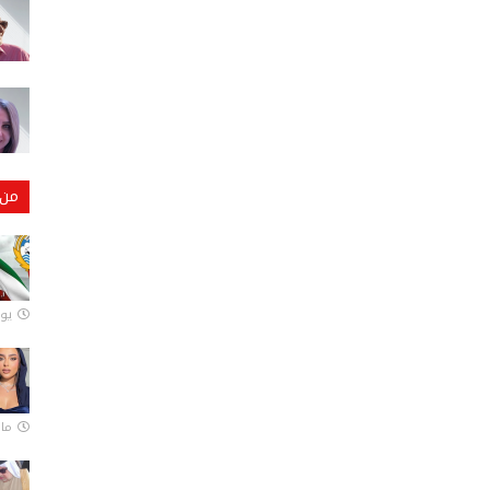
من 
يونيو
مارس 