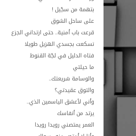
بتهمة من سجّيل !
على ساحل الشوق
قرعت باب أمنية.. حتى ارتداني الجزع
تسكعت بجسدي الهزيل طويلا
فتاه الدليل في لجّة القنوط
ما حيلتي
والوسامة شريعتك..
والتوق عقيدتي؟
وأني لأعشق الياسمين الذي..
يرتد من أنفاسك
العمر يمتصني رويدا رويدا