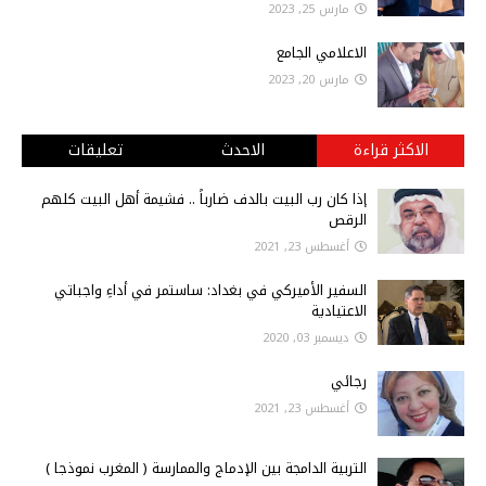
مارس 25, 2023
الاعلامي الجامع
مارس 20, 2023
الاكثر قراءة
الاحدث
تعليقات
إذا كان رب البيت بالدف ضارباً .. فشيمة أهل البيت كلهم
الرقص
أغسطس 23, 2021
السفير الأميركي في بغداد: ساستمر في أداءِ واجباتي
الاعتيادية
ديسمبر 03, 2020
رجائي
أغسطس 23, 2021
التربية الدامجة بين الإدماج والممارسة ( المغرب نموذجا )