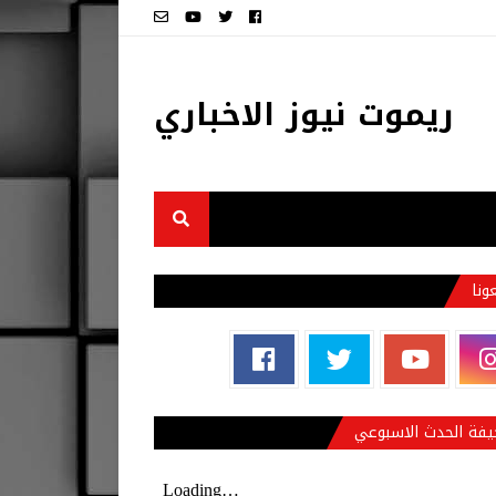
ريموت نيوز الاخباري
عونا
فة الحدث الاسبوعي