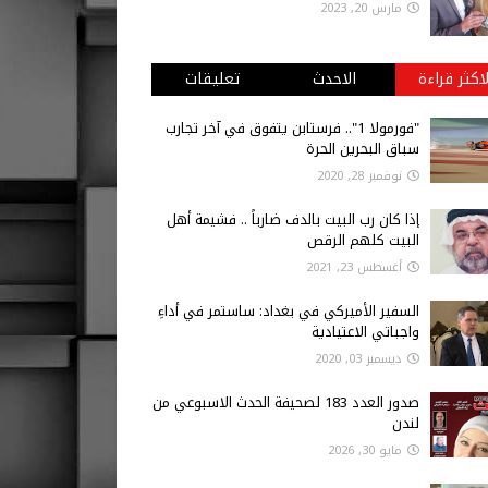
مارس 20, 2023
لاكثر قراءة
الاحدث
تعليقات
"فورمولا 1".. فرستابن يتفوق في آخر تجارب
سباق البحرين الحرة
نوفمبر 28, 2020
إذا كان رب البيت بالدف ضارباً .. فشيمة أهل
البيت كلهم الرقص
أغسطس 23, 2021
السفير الأميركي في بغداد: ساستمر في أداءِ
واجباتي الاعتيادية
ديسمبر 03, 2020
صدور العدد 183 لصحيفة الحدث الاسبوعي من
لندن
مايو 30, 2026