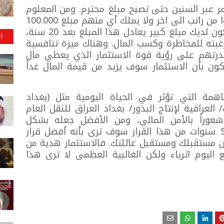
 عبر السنين حتى تصبح مبلغ محترم. ومن المعلوم
ان أكثر من 87% من سكان العالم يعيشوا من راتب الى اخر ولا يملك أي منهم مبلغ 100.000
دولار، وبدون هذه الخطة مستحيل ان يكون لديك مبلغ كبير يعادل هذا المبلغ بعد 20 سنة،
ا
ته للمخاطرة وكسب المال. وهناك ميزة تنافسية
قدرتهم على رؤية قوة الاستثمار الذي يعطي مال
ن بأن الاستثمار سوف يزيد من قيمة المال غداً
اهمة التي تؤثر في الحياة اليومية مثل (بغداد
العراقية لإنتاج البذور/ بغداد العراق للنقل العام
عوراً بالأمن المالي، ومن الأفضل جعله بشكل
أوتوماتيكي وبدون اتخاذ قرارات، وبعد 5 سنوات من هذا القرار سوف ترى بأنه أفضل قرار
ن مستقبلك ومستقبل عائلتك. فالاستثمار هدية من
ع اليوم اثرياء ولكن الغالبية العظمى لا ترى هذا