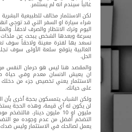
غالباً سيندم انه لم يستثمر.
لكن الاستثمار مخالف للطبيعية البشرية ا
شراء سيارة او السفر التي قد توحي انه
اليوم وترك الانتظار والصرف لاحقاً. وا
بسرعة وبعدها الشخص يبحث عن ملذات أ
تسعد بها لفترة معينة ولاحقاً سوف تعت
الغالبية يتوقع سلعة الأولى سوف تجل
الحل.
والمقصد هنا ليس هو حرمان النفس من 
ان يعيش الانسان معدم وفي حياة صع
الاستثمار يعني تخصيص جزء من دخلك شهر
على حياتك.
ولكن الشباب يتمسكون بحجة أخرى بأن ال
لن يكون له أي قيمة، وهذه الحجة يستخدم
مليون او 10 مليون دينار، فالت
التضخم أفضل من عدم وجوده مع التضخم
يعمل لصالحك في الاستثمار وليس ضدك