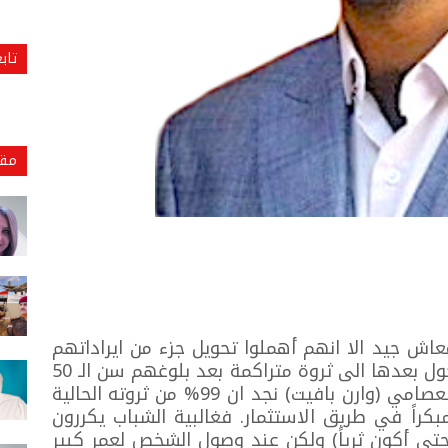
تاب
مقا
ش جيد الا انهم أهملوا تحويل جزء من ايراداتهم
الشهرية الى استثمارات طويلة الاجل تتحول بعدها الى ثروة متراكمة بعد بلوغهم سن الـ 50
سنة. فلو اطلعنا على سيرة المستثمر العصامي (وارن بافيت) نجد ان 99% من ثروته الحالية
 رغم انه بدأ مبكراً في طريق الاستثمار. فغالبية الشباب يكررون
 حتى أكون ثرياً) ولكن عند وصول الشخص لعمر كبير