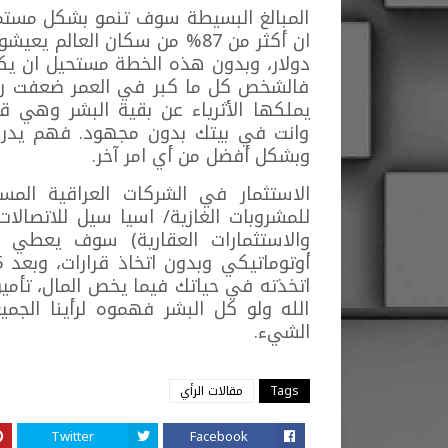
المبالغ البسيطة سوف تنمو بشكل مستمر
فالشخص كل ما كبر في العمر ضعفت رغب
يملكها الأثرياء عن بقية البشر وهي 
وانت في بيتك بدون مجهود. فهم يدركو
وبشكل أفضل من أي امر آخر.
الاستثمار في الشركات العراقية المس
للمشروبات الغازية/ اسيا سيل للاتصالات/ 
والاستثمارات العقارية) سوف يعطي ش
اتخذته في حياتك فيما يخص المال، تأمي
الله ولو كل البشر فهموه لرأينا الجمي
الشيء.
Tags
مقالات الرأي
Twitter
Facebook