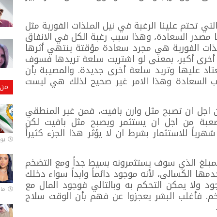
لتي تحتم علينا الرغبة في نيل الملذات الفورية مثل
ا مصدر السعادة، وهذا سبب رغبة الكل في الانفاق
لملذات الفورية هي مجرد سعادة مؤقتة ينتهي أثرها
خرى أكبر، بمعنى لو اشتريت سلعة تريدها فسوف
اد عليها وتريد سلعة أخرى جديدة. والمصيبة بأن
ب السعادة وهذا الامر غير صحيح لذلك هي ليست
من 
اجل ان تصبح مثل وارن بافيت، فمن غير المنطقي
بة من اجل ان يستثمر ويصبح مثل بافيت لكن
ياً للاستثمار بشرط ان لا يؤثر هذا الجزء كثيراً
يونيو
مبلغ الذي سوف يستثمرونه بسيط جداً ومع التضخم
ها الكسالى، لأنه موجود دائماً وابداً سواء دخلك
ضخم موجود ولا يمكن التحكم به وبالتالي فوجود المال مع
مارس 
. فأغلب البشر يعجزوا عن فهم بأن الوقت سلاح
.