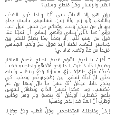
الطّيرِ والإنسانِ وكلّ مَنطقٍ وسَبَب؟
وإن هيَ إلا هُنياتٌ حتى أَتَيَا والدا ذَوي الصَّخَبِ
والشَّغَبِ (أبو زَعرٍ وأمُّ زَعرٍ)، فَسَلَقُوني بالسِنةٍ حِدادٍ
وبِوابلٍ من تَحذيرٍ وَجَب، وشتائمٍ من فحشِ قولٍ تَبَب،
وإنّيَ هنا لأنْأَى بِبَناني وأنْهى لِسانيَ أن يُعلِنا عَمّا
قيلَ من شَتمٍ ثَلَب، إلا بَعضَاً مِمّا يَصلحُ للنشرِ بين
جَماهيرِ الشّعَب، لكيلا أزيدَ فوقَ هَمِّ وتَعَبِ الجَماهيرِ
مَزيداً من غَمٍّ وتَعَب. قالا لي؛
" أُغرُبْ يا نَديمَ الشّؤمِ عَديمَ الجِناحِ قَضِيمَ المِنقارِ
وصَريمَ الذَنَب! أُغربْ يا ذا وَجهٍ مُتَجَهِّمٍ ولِحاجِبيهِ قَطَب،
صُبحُهُ فَزَعٌ، ظهرُهُ جَزَعٌ، مساؤهُ وَجَعٌ وعَطَب، وأغلَبُ
ظَنّيَ أنَّ لَيلُهُ يُقضَى بينَ (هَجَعٍ)وخَمرٍ وصَخَب، كي
يَخدعَ ذاتَهُ فيَظُنَّ أنَّهُ غَسَلَ ما نالَ مِنها مِن غَمٍّ
مُكتَسَب، وما هكذا تُغسَلُ الذَّاتِ وتُطَهَّرُ النُّفوسِ
بِلَهوٍ مُضطَرَب! أَوَيَظُنُّ أنَّهُ بِنغمةِ وَتَرٍ وهزٍّ وكأسٍ
وطَرَبِ أنَّ الغَمَّ قد إندَحرَ وذَهَب!
إرحَلْ وحَاجِبَيْكَ المتخاصمينِ وكلٌّ قَطَب، ودَعْ صِغارنا