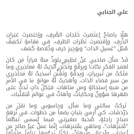
علي الجنابي
هلّا ياصاحُ إعتَصَرتَ خَلجاتِ الصَّرفِ، وإختصرتَ عَبَراتِ
الذَّرفِ، وإقتصرتَ نَظَراتِ الطَرفِ، في مَقامةٍ تَكشِفُ
سُبُلَ "غَسيلِ الذات" وبوَجِيزِ حَرف وخُلاصةِ كَشف.
قَدْ سَأَلَ صاحبي عَنْ عَظِيمٍ يلوذُ منهُ فراراً مَن كانَ
لعَمَدِ الفكرِ نحّات! وبِرِقَّةٍ وتَحَنُّنٍ أبْدَيتُ لهُ مَعاذِيري وما
مَلَكتُ من تَبريراتٍ، وبِدقَّةٍ وتَفَنُّنٍ أسدَيتُ لهُ مَحاذيري
من سبرِ فضاءِ الذات، وأهدَيتُ لهُ موانعَ ما في الأمرِ
من شبهِ إستحالةٍ ومن متاهات. فلِكلِّ ذاتٍ تَدبُّ على
ظهرها شؤونٌ وحكاياتٌ، وآهاتٌ في عوالمَ مُتقلّبات.
تَركتُ سائلي وما سَأل، وحاسوبي وما نقلَ من
دَرْدَشَات، كي أرميَ بثباتٍ بضعاً من خطوات، في نُزهةِ
صباحٍ راجلةٍ، صُحبة صغيرتي فيما يُسمى تَنطّعاً
"مُتنزهات"، وماهي بمُتنزهات، إنّما عملٌ غيرُ صالحٍ من
أعشابٍ وأدغالِ وتُرهاتٌ، لكنّا نَدعُوها تزلَفاً وتملّقاً