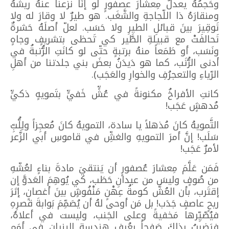
وحَجمُهُ يعدلُ مِعشارَ عصفورٍ لو إنّا نزعنا عنهُ ريشَهُ
ومنقارَهُ ذا اللّجاجةِ والشَّغَب. هو طيرٌ لا وقارَ له ولا
تَوقِيرَ بينَ قبائلِ الطيرِ ولا حَسَب. لعلّ أصلَهُ حَشرةٌ
تَحالفَتْ مع قبيلةِ الطَّير كي تَحظى بتشريفٍ وجاهٍ
ونَسَب، أو طَمَعاً منهُ برتبةٍ حتّى لو كانَتِ الرُّتبةُ في
أدنى الرُّتَب، كما هو دَيدَنُ بعضَ بني جلدتنا من أهلِ
الرّياءِ والتعجرُفِ والخوارِ والعَجَب).
كانتِ الأفراخُ مكنونةً في عُشٍّ خَفيٍّ بتَمويهٍ ذكيٍّ
مُدهشٍ عَجَب!
التَّمويهُ كانَ مُذهلاً يا سادة، التمويهُ كانَ مُعجِزاً ولِلُّبِّ
سَلَب! إنَّ أمرَ التمويهِ والغشِّ في قاموسِ أبي الزَّعر
لأمرٌ عَجَب!
فَمَن عَلَّمَ مِعشارَ عُصفورٍ أن يَنتقيَ مادةَ بناءٍ لعُشّهِ
من صُوفٍ وليسَ من عيدانِ حَطَب، كي يُوهِمَ العَدوَّ إن
إقتَرب، بأن العُشَّ كومةُ عِهْنٍ مَنْفُوشٍ بينَ أغصانٍ، إثرَ
ريحٍ عاصفٍ جَدَب! بل مَن أوحى لهُ أن يُصَمِّمَ بَوابةَ قصرِهِ
فيُصّيِّرها مَخفيةً وعلى الجَنب، وليست في أعلاهُ،
فيَضربُ بذلكَ صَفحاً بعُرفِ هندسةِ البنيانِ في أمَمِ