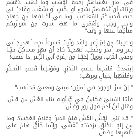
في أمانٍ تغشاهمُ رحمةِ الوَهّابِ وما يَهَب، دَعْهُم
وإيّاكَ أن تَمُسَّهمُ بسُوءٍ أو بخُيثٍ او بِشَغَب، وغَادرْ الى
حيث قُدسِكُمُ المُغتصَب، وما في أكنافِها مِن جِهادٍ
واجِبٍ وَجَب، ولَعُمُري ما هَبَّ شَاربٌ مِن شَواربِكم
مناكِفاً عنها وِ وَثَب".
واعيباهُ من إمِّ زَعَر! ولقَد وَلّيتُ مُسرعاً تحتَ تَهديدِ أبي
زَعَر وما أَنَذرَ وخَطَب. تَهديدٌ كادَ أن يَهِزَّ مَساكنَ حَيِّنا
وحتَّى التُرَب، ووَيلٌ لِحَيِّنا مِن زَعْرَةِ أبي الزَّعر إذا غَضب!
إبتَعدتُ مُلتَحِفاً عَصَبَ التَدَبّرٍ، ومُؤتَلِفاً قَصَبَ التَفكُّرِ
ومُلتَهِباً بخيالٍ وبِرَهَب:
" إنَّ سرَّ الوجودِ في أمرَيْن؛ مَبنىً ومَعنىً مُحتَسَب".
فأمّا المَبنىً فكامِنٌ في كَينُونةِ بناءِ العُشِّ من قِشِّ،
وقالَ أبنُ آدمَ قَولَ زورٍ وغِشٍّ:
" قد بَنى القِشُّ العُشَّ فلمَ الدينُ وعَلامَ العَجَب؟، وما
مِن إلهٍ للخَلْقِ برَحمَتهِ تَغَشَّى، وإنّما خَلْقٌ هَامَ على
ظَهرِها وطَشَّ.