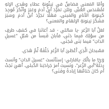
وأمّا المَعنى فضامِنٌ في بَينُونةِ عطاءِ وهَديِ الإلهِ
لمُهَندَسِ العُشِّ. ولئن تمَرَّدَ أبنُ آدمَ وعَبَرَ وأنْكر مُوجِدَ
كَينونةِ الأنامِ والمَبنى، فهَلّا تجَرَّدَ أبنُ آدمَ وسَبَرَ
فشَكَرَ بَينونةِ الإلهامِ والمَعنى؟
لعَلَّ أبا الزّعَرِ -يا سَائلي - قد أعَانَنا في كشفِ طرفٍ
من سؤلِكَ فيما دَنَى، فأبانَ قَبساً من سُبُلِ "غسيلِ
الذاتِ" فيما بَنَى فَجَنَى،
فسُبحانَ الَّذِي أَعْطَىٰ أبا الزَّعَرِ خَلْقَهُ ثُمَّ هَدَى.
وَيْ! ما بالُكَ -ياقارئي- إستَأنَستَ "غسيلَ الذاتِ" وآنستَ
رحلةَ"أبي الزَّعر"، ونَسيتَ أمرَ جَرادَتِنا الحُبلى، أهيَ نَجَتْ
أم كانَ ختامُها إبادةً وفَنَى؟