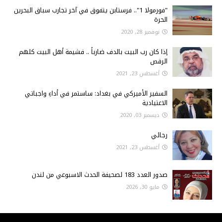
"فورمولا 1".. فرستابن يتفوق في آخر تجارب سباق البحرين
الحرة
نوفمبر 28, 2020
إذا كان رب البيت بالدف ضارباً .. فشيمة أهل البيت كلهم
الرقص
أغسطس 23, 2021
السفير الأميركي في بغداد: ساستمر في أداءِ واجباتي
الاعتيادية
ديسمبر 03, 2020
رجائي
أغسطس 23, 2021
صدور العدد 183 لصحيفة الحدث الاسبوعي من لندن
مايو 30, 2026