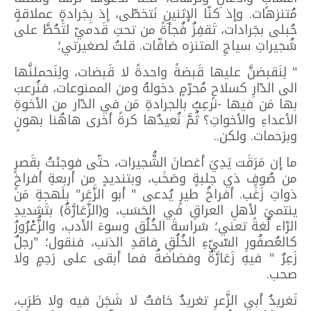
مُتنزهات. وإذ كنّا الإثنينِ نَتخطّى، إذ بِجَرادةٍ عملاقةٍ
حُبلى بجَرادات، تَقفِزُ فُجأةً من تحتِ قَدميّ لتَحُطَّ على
شُجيراتِ سياجِ المتنزه صَافّات. قلتُ لصغيرتي؛
" لِنَقبضنَّ عليها قَبضةً واحدةً لا قَبضات، ولِنَحملنَّها
الى الدّارِ كسلاحٍ مُحرّمٍ دخولهُ ومن الممنوعات، فنُرعبَ
بها مَن فيها -نرعِبُ بالجرادةِ مَن في الدّار من الأخوةِ
الأعداءِ والأخواتِ؟ ثُمَّ نُعيدُها كرةً أخرى هاهُنا بهونٍ
وبرَحمات. ولكن..
ما إن مَرَقَت يَدِيَ أغصانَ الشُّجيرات، حتّى فوجئتُ بقَصرٍ
من صُوفٍ ذي جلبةٍ وصَخَب، وبتنديدٍ من أربعةِ أفراخٍ
ذواتِ زَغَب. أفراخُ طيرٍ يُدعى " أبو الزَّعَر" بِلَهجةِ مَن
ينتميَ لأهلِ العراقِ في الحَسَب، و(الزَّعَارَّةُ) بتَشديدِ
الرّاء لُغةً تعني؛ شراسةَ الخُلُق وسوءَ الأدب، والزُّعْرُورُ
كالعُصفُورِ السّيّءِ الخُلُقِ فاقدِ الذنب، فنقول؛ "رجلٌ
زَعِرٌ " فيهِ زَعَارَّةٌ وفضاضةٌ فما أبقى على رَحِمٍ ولا
صحب.
تَغريدُ أبي الزَّعرِ تغريدٌ خافتٌ لا شَجَنَ فيه ولا طَرَب،