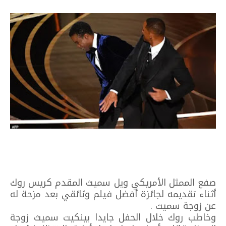
صفع الممثل الأمريكي ويل سميث المقدم كريس روك
أثناء تقديمه لجائزة أفضل فيلم وثائقي بعد مزحة له
عن زوجة سميث .
وخاطب روك خلال الحفل جايدا بينكيت سميث زوجة