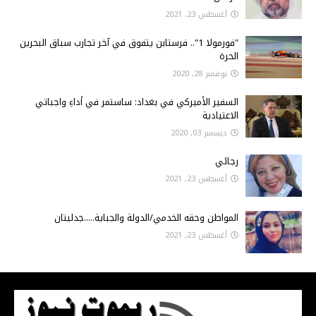
أغسطس 23, 2021
"فورمولا 1".. فرستابن يتفوق في آخر تجارب سباق البحرين
الحرة
نوفمبر 28, 2020
السفير الأميركي في بغداد: ساستمر في أداءِ واجباتي
الاعتيادية
ديسمبر 03, 2020
رجائي
أغسطس 23, 2021
المواطن وحقه الخدمي/الدولة والجباية.....جدليتان
أغسطس 23, 2021