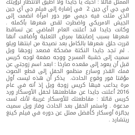
الممثل قائلا : أحبك يا جايدا ولا أطيق الانتظار لرؤيتك
في جي آي جين 2 في إشارة إلى فيلم جي آي جين
الذي مثلت فيه ديمي مور دور امرأة انضمت إلى
الجيش الامريكي واضطرت لقص شعرها بأكمله .
وكانت جايدا قد أعلنت العام الماضي عن تساقط
شعرها بسبب إصابتها بمرض الثعلبة وأضافت أنها
قررت حلق شعرها بالكامل بعد نصيحة من ابنتها ويلو
. لم تجد جايدا النكتة مضحكة فصعد زوجها ويل
سميث إلى خشبة المسرح ووجه صفعة لوجه كريس
قبل أن يعود إلى مقعده صارخا : ابعد اسم زوجتي عن
فمك القذر وسارع منظمو الحفل إلى قطع الصوت
مؤقتا فور وقوع الحادث. يذكر أن هذه ليست أول
مرة يداعب فيها كريس زوجة ويل إذ أنه في عام
2016 أعلنت جايدا عن مقاطعتها لحفل الأوسكار ورد
كريس قائلا : مقاطعتك للأوسكار غريبة لأنك لست
مدعوة . واستمر الحفل بعد الحادث وفاز ويل سميث
بجائزة أوسكار كأفضل ممثل عن دوره في فيلم كينغ
ريتشارد .