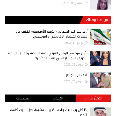
سبتمبر 05, 2025
من هنا وهناك
أ‌. د. عبد الله الغصاب: «التربية الأساسية» انتهت من
خطوات الاعتماد الأكاديمي والمؤسسي
يونيو 11, 2023
لأول مرة في الوطن العربي نجمة الموضة والجمال جورجينا
رودريغز الوجه الإعلاني لعدسات "أمارا"
مارس 25, 2023
الاعلامي الجامع
مارس 20, 2023
الاكثر قراءة
الاحدث
تعليقات
إذا كان رب البيت بالدف ضارباً .. فشيمة أهل البيت كلهم
الرقص