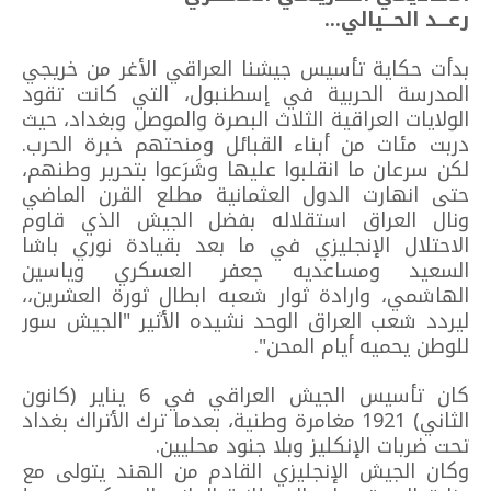
رعـــد الحـــيالي...
بدأت حكاية تأسيس جيشنا العراقي الأغر من خريجي
المدرسة الحربية في إسطنبول، التي كانت تقود
الولايات العراقية الثلاث البصرة والموصل وبغداد، حيث
دربت مئات من أبناء القبائل ومنحتهم خبرة الحرب.
لكن سرعان ما انقلبوا عليها وشَرَعوا بتحرير وطنهم،
حتى انهارت الدول العثمانية مطلع القرن الماضي
ونال العراق استقلاله بفضل الجيش الذي قاوم
الاحتلال الإنجليزي في ما بعد بقيادة نوري باشا
السعيد ومساعديه جعفر العسكري وياسين
الهاشمي، وارادة ثوار شعبه ابطال ثورة العشرين،،
ليردد شعب العراق الوحد نشيده الأثير "الجيش سور
للوطن يحميه أيام المحن".
كان تأسيس الجيش العراقي في 6 يناير (كانون
الثاني) 1921 مغامرة وطنية، بعدما ترك الأتراك بغداد
تحت ضربات الإنكليز وبلا جنود محليين.
وكان الجيش الإنجليزي القادم من الهند يتولى مع