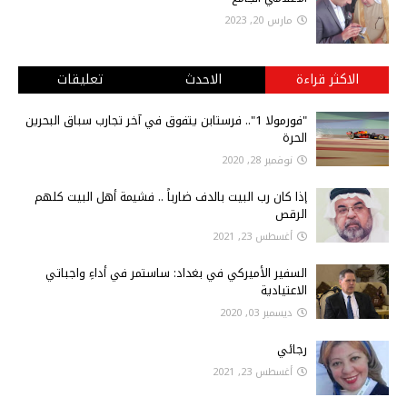
مارس 20, 2023
الاكثر قراءة
الاحدث
تعليقات
"فورمولا 1".. فرستابن يتفوق في آخر تجارب سباق البحرين
الحرة
نوفمبر 28, 2020
إذا كان رب البيت بالدف ضارباً .. فشيمة أهل البيت كلهم
الرقص
أغسطس 23, 2021
السفير الأميركي في بغداد: ساستمر في أداءِ واجباتي
الاعتيادية
ديسمبر 03, 2020
رجائي
أغسطس 23, 2021