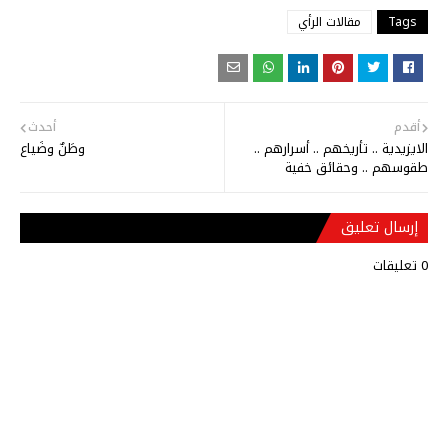
Tags
مقالات الرأي
أقدم
أحدث
الايزيدية .. تأريخهم .. أسرارهم ..
وطَنٌ وضَياع
طقوسهم .. وحقائق خفية
إرسال تعليق
0 تعليقات