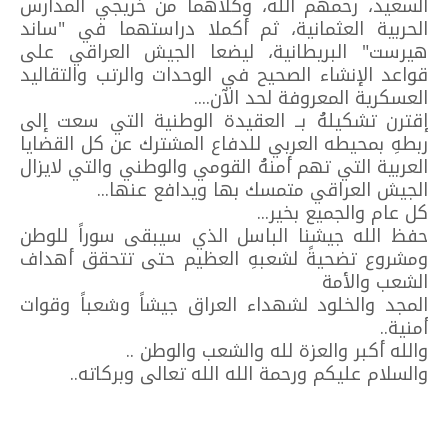
السعيد، رحمهم الله، وكلاهما من خريجي المدارس
الحربية العثمانية، ثم أكملا دراستهما في "ساند
هيرست" البريطانية، ليضعا الجيش العراقي على
قواعد الإنشاء الصحيح في الوحدات والرتب والتقاليد
العسكرية المعروفة لحد الآن....
إقترن تشكيلهُ بــ العقيدة الوطنية التي سعت إلى
ربطهِ بمحيطه العربي للدفاع المشترك عن كل القضايا
العربية التي تهم أمنهُ القومي والوطني والتي لايزال
الجيش العراقي متمسك بها ويدافع عنها...
كل عام والجميع بخير...
حفظ الله جيشنا الباسل الذي سيبقى سوراً للوطن
ومشروع تضحيةً لشعبهِ العظيم حتى تتحقق أهداف
الشعب والأمة
المجد والخلود لشهداء العراق جيشاً وشعباً وقوات
أمنية..
والله أكبر والعزة لله والشعب والوطن ..
والسلام عليكم ورحمة الله الله تعالى وبركاته..