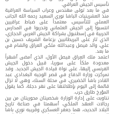
تأسيس الجيش العراقي.
في ما بعد تولى مهندس وعراب السياسة العراقية
منذ العشرينيات الباشا نوري السعيد رحمه الله الجانب
العملي للتأسيس، معتمداً على ضباط عراقيين
انتسبوا إلى الجيش العثماني وتدربوا في المدارس
الحربية في إسطنبول بشراكة الجيش العربي الحجازي،
الذي ثار على البريطانيين بزعامة الشريف حسين بن
علي، والد فيصل وعبدالله ملكي العراق والشام في
ما بعد.
اعتمد ملك العراق فيصل الأول، الذي أمضى أشهراً
معدودة ملكاً على سوريا، قبيل دخول الجيش
الفرنسي إليها، على نواة قيادة الجيش الجديد. وقد
تمركزت وزارة الدفاع في قصر الوجيه البغدادي عبد
القادر باشا الخضيري، في محلة السنك، وهي لا تزال
قائمة إلى اليوم بإطلالتها على نهر دجلة، كما يقول
المؤرخ طارق حرب.
تناوبت على إدارة الوزارة شخصيتان محوريتان من بين
رجالات العهد الملكي، أسهمتا في صناعة تاريخ
البلاد الحديث، هما جعفر العسكري وقريبه نوري باشا