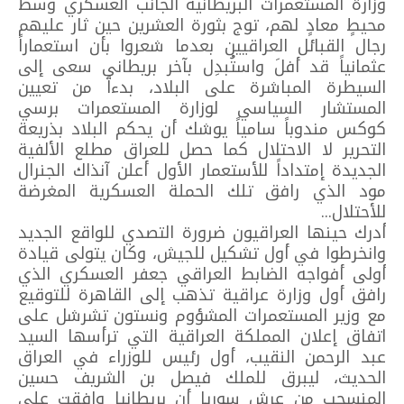
وزارة المستعمرات البريطانية الجانب العسكري وسط
محيطٍ معادٍ لهم، توج بثورة العشرين حين ثار عليهم
رجال القبائل العراقيين بعدما شعروا بأن استعماراً
عثمانياً قد أفلَ واستُبدِل بآخر بريطاني سعى إلى
السيطرة المباشرة على البلاد، بدءاً من تعيين
المستشار السياسي لوزارة المستعمرات برسي
كوكس مندوباً سامياً يوشك أن يحكم البلاد بذريعة
التحرير لا الاحتلال كما حصل للعراق مطلع الألفية
الجديدة إمتداداً للأستعمار الأول أعلن آنذاك الجنرال
مود الذي رافق تلك الحملة العسكرية المغرضة
للأحتلال...
أدرك حينها العراقيون ضرورة التصدي للواقع الجديد
وانخرطوا في أول تشكيل للجيش، وكان يتولى قيادة
أولى أفواجه الضابط العراقي جعفر العسكري الذي
رافق أول وزارة عراقية تذهب إلى القاهرة للتوقيع
مع وزير المستعمرات المشؤوم ونستون تشرشل على
اتفاق إعلان المملكة العراقية التي ترأسها السيد
عبد الرحمن النقيب، أول رئيس للوزراء في العراق
الحديث، ليبرق للملك فيصل بن الشريف حسين
المنسحب من عرش سوريا أن بريطانيا وافقت على