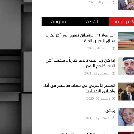
مارس 20, 2023
لاكثر قراءة
الاحدث
تعليقات
"فورمولا 1".. فرستابن يتفوق في آخر تجارب
سباق البحرين الحرة
نوفمبر 28, 2020
إذا كان رب البيت بالدف ضارباً .. فشيمة أهل
البيت كلهم الرقص
أغسطس 23, 2021
السفير الأميركي في بغداد: ساستمر في أداءِ
واجباتي الاعتيادية
ديسمبر 03, 2020
رجائي
أغسطس 23, 2021