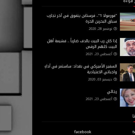
 قراءة
"فورمولا 1".. فرستابن يتفوق في آخر تجارب
سباق البحرين الحرة
نوفمبر 28, 2020
إذا كان رب البيت بالدف ضارباً .. فشيمة أهل
البيت كلهم الرقص
أغسطس 23, 2021
السفير الأميركي في بغداد: ساستمر في أداءِ
واجباتي الاعتيادية
ديسمبر 03, 2020
رجائي
أغسطس 23, 2021
ا
facebook
t