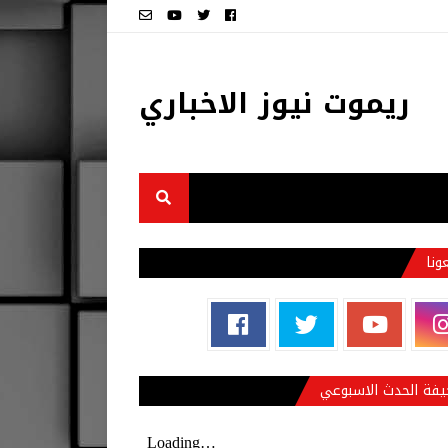
ريموت نيوز الاخباري
عونا
فة الحدث الاسبوعي