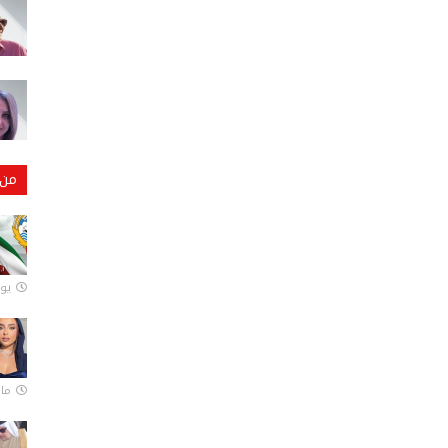
من 
يونيو
مارس 