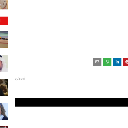
ا
أحدث