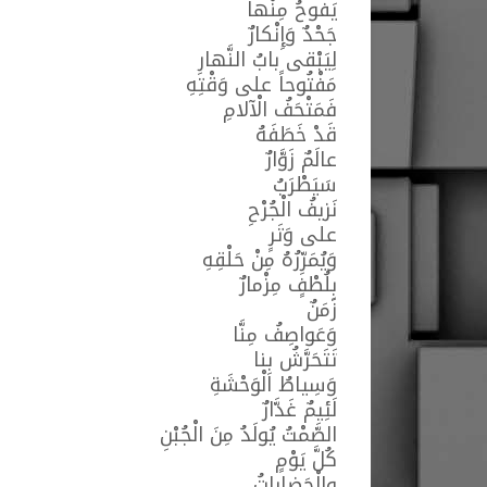
يَفوحُ مِنْها
جَحْدٌ وَإِنْكارٌ
لِيَبْقى بابُ النَّهارِ
مَفْتُوحاً على وَقْتِهِ
فَمَتْحَفُ الْآلامِ
قَدْ خَطَفَهُ
عالَمٌ زَوَّارٌ
سَيَطْرَبُ
نَزيفُ الْجُرْحِ
على وَتَرٍ
وَيُمَرِّرُهُ مِنْ حَلْقِهِ
بِلُطْفٍ مِزْمارٌ
زَمَنٌ
وَعَواصِفُ مِنَّا
تَتَحَرَّشُ بِنا
وَسِياطُ الْوَحْشَةِ
لَئِيمٌ غَدَّارٌ
الصَّمْتُ يُولَدُ مِنَ الْجُبْنِ
كُلَّ يَوْمٍ
والْحَضاراتُ