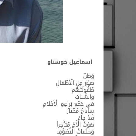
اسماعيل خوشناو
وَطَنٌ
ضَيَّعَ مِنَ الْأَطْفالِ
طُفُولَتَهُم
والشَّبابُ
في جَمْعِ بَراعِمِ الْأَحْلامِ
ساذَجٌ مُحْتارٌ
قَدْ جاءَ
صَوْتُ الْأُمِّ مُتَأَخِراً
وَحَلَقاتُ التَّصُوُّفِ