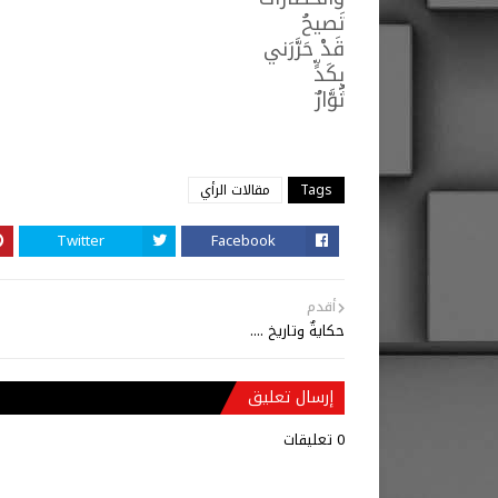
تَصيحُ
قَدْ حَرَّرَني
بِكَدٍّ
ثُوَّارٌ
Tags
مقالات الرأي
Twitter
Facebook
أقدم
حكايةٌ وتاريخ ....
إرسال تعليق
0 تعليقات