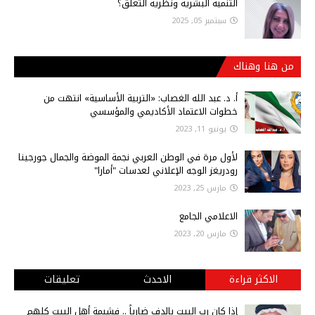
التنمية البشرية ونظرية التعلق؟
سبتمبر 05, 2025
من هنا وهناك
أ‌. د. عبد الله الغصاب: «التربية الأساسية» انتهت من
خطوات الاعتماد الأكاديمي والمؤسسي
يونيو 11, 2023
لأول مرة في الوطن العربي نجمة الموضة والجمال جورجينا
رودريغز الوجه الإعلاني لعدسات "أمارا"
مارس 25, 2023
الاعلامي الجامع
مارس 20, 2023
الاكثر قراءة
الاحدث
تعليقات
إذا كان رب البيت بالدف ضارباً .. فشيمة أهل البيت كلهم