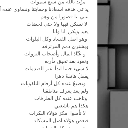
مؤيد بالله من سبع سموات
يدعي هدفه اسعادنا وحمايتنا ونساوي عنده 
يبني لنا قصورا من وهم
لا نسكن فيها ولا حتى لحضات
يعيد ويكرر انا وانا
وهو اصل الفساد وكل البلوات
ويشتري ذمم المرتزقه
و عُبَّادَ المال وأصحاب النزوات
ونعود بعد تحيق مأربه
لا شيء جنينا ابداَََ غير الصدمات
يقفلُ هاتفهُ دهرا
وتضيعُ عنده كل أرقام التلفونات
ولم يعد يعرف مناطقنا
وتاهت عنده كل الطرقات
هكذا هم ياشعبي
لا تأمنوا مكرَ هؤلاء النكرات
فبعض هؤلاء اصل المشكله
وهم مصدر كل الخيبات