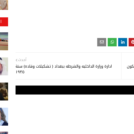
ا
أحدث
تكون
ادارة وزارة الداخليه والشرطه ببغداد ( تشكيلات وقاده) سنة
١٩٣٥