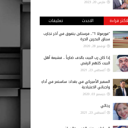
مارس 20, 2023
لاكثر قراءة
الاحدث
تعليقات
"فورمولا 1".. فرستابن يتفوق في آخر تجارب
سباق البحرين الحرة
نوفمبر 28, 2020
إذا كان رب البيت بالدف ضارباً .. فشيمة أهل
البيت كلهم الرقص
أغسطس 23, 2021
السفير الأميركي في بغداد: ساستمر في أداءِ
واجباتي الاعتيادية
ديسمبر 03, 2020
رجائي
أغسطس 23, 2021