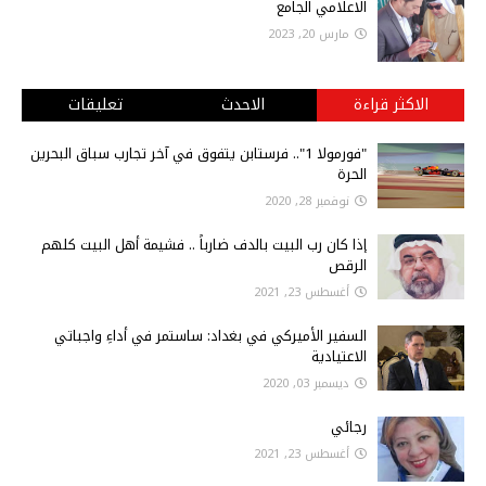
الاعلامي الجامع
مارس 20, 2023
الاكثر قراءة
الاحدث
تعليقات
"فورمولا 1".. فرستابن يتفوق في آخر تجارب سباق البحرين
الحرة
نوفمبر 28, 2020
إذا كان رب البيت بالدف ضارباً .. فشيمة أهل البيت كلهم
الرقص
أغسطس 23, 2021
السفير الأميركي في بغداد: ساستمر في أداءِ واجباتي
الاعتيادية
ديسمبر 03, 2020
رجائي
أغسطس 23, 2021