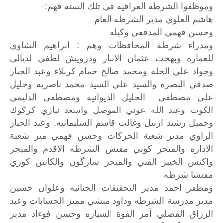
وموظفوا الشرطه العراقيه في تلك السنه فهم:-
هاشم العلوي مدير الشرطه العام
وحسن فهمي المدقعي وكيله
ومدراء شرطة المحافظات وهم : ابراهيم الشاوي
للعماره وبهجت عثمان الانبار ودرويش لطفي لديالى
وجواد علي الحله ومحمد صالح حمام كربلاء وعبد الجبار
صدقي البصره والسيد علي السيد محمد ناصريه وخليل
علي مصطفى الخليل الديوانيه ومصطفى الدليمي
الكوت وعبد الله عوني الموصل واسعد نيازي كركوك
وجميل رشيد اربيل وغالب قاسم السليمانيه. وعبد الجبار
الراوي مدير شعبة الحركات وحسن فهمي مير شعبة
الاداره والميجر كوني مفتش الشرطه الاقدم والميجر
واكنس الخبير الفني والميجر سارگون والكابتن كوري
مفتشا شرطه
ومظفر
احمد
مدير
التحقيقات
الجنائيه
وعلوان
حسين
مدير
مدرسة
الشرطه
وداود
منشي
مميز
الحسابات
وعبد
الرزاق
الفضلي
آمر
الفوة
السياره
وحسن
فوءاد
مدير