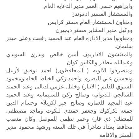
وابراهيم حلمي العمر مدير الدعايه العام
والمستشار المستر ادموندز
ومعاون المستشار العام مستر كرايس
ووكيل مدير العشاير مستر ديجيرن
ومعاونوا مدير الاداره العام عبد الحميد رفعت وعلي حيدر
سليمان.
والمفتشون الاداريون أمين خالص وبدري السويدي
وعبدالله مظفر والكابتن كوان
ومتصرفوا الالويه ( المحافظون) احمد توفيق لأربيل
وتحسين علي للبصره واحمد زكي الخياط الحله ومحمود
السنوي للدليم ( الانبار) وخليل عزمي لديالى وعبد الحميد
الشالجي للديوانيه وصالح زكي للسليمانيه وعبد الحميد
عبد المجيد للعماره وصالح جبر لكربلاء وحسام الدين
جمعه لكركوك وجعفر حمندي للكوت وماجد مصطفى
للمنتفك( ذي قار) وعمر نظمي للموصل وكان منصب
محافظ بغداد شاغراً في تلك السنه ورشيد محمود مدير
السفر والاقامه