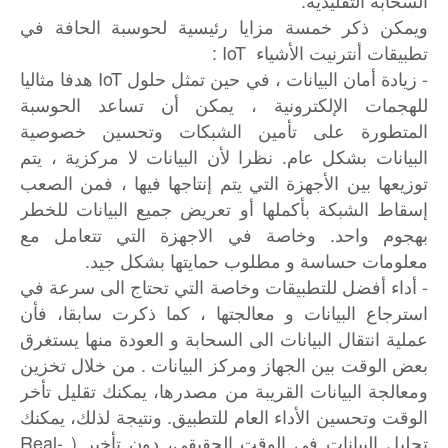
ويمكن ذكر خمسة مزايا رئيسية لحوسبة الحافة في
تطبيقات أنترنيت الأشياء IoT :
- زيادة أمان البيانات ، في حين تمثل حلول IoT هدفا مثاليا
للهجمات الإلكترونية ، يمكن أن تساعد الحوسبة
المتطورة على تأمين الشبكات وتحسين خصوصية
البيانات بشكل عام. نظرا لأن البيانات لا مركزية ، يتم
توزيعها بين الأجهزة التي يتم إنتاجها فيها ، فمن الصعب
إسقاط الشبكة بأكملها أو تعريض جميع البيانات للخطر
بهجوم واحد. وخاصة في الاجهزة التي تتعامل مع
معلومات حساسة و مطلوب حمايتها بشكل جيد.
- أداء أفضل للتطبيقات وخاصة التي تحتاج الى سرعة في
استرجاع البيانات و معالجتها ، كما ذكرت سابقا، فأن
عملية انتقال البيانات الى السحابة و العودة منها يستغرق
بعض الوقت بين الجهاز ومركز البيانات . من خلال تخزين
ومعالجة البيانات القريبة من مصدرها، يمكنك تقليل تأخر
الوقت وتحسين الأداء العام للتطبيق. ونتيجة لذلك، يمكنك
تحليل البيانات في الوقت الحقيقي، دون تأخير ( Real-