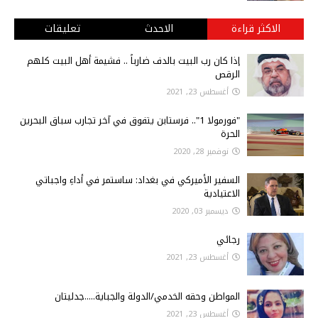
الاكثر قراءة
الاحدث
تعليقات
إذا كان رب البيت بالدف ضارباً .. فشيمة أهل البيت كلهم
الرقص
أغسطس 23, 2021
"فورمولا 1".. فرستابن يتفوق في آخر تجارب سباق البحرين
الحرة
نوفمبر 28, 2020
السفير الأميركي في بغداد: ساستمر في أداءِ واجباتي
الاعتيادية
ديسمبر 03, 2020
رجائي
أغسطس 23, 2021
المواطن وحقه الخدمي/الدولة والجباية.....جدليتان
أغسطس 23, 2021