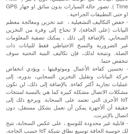
Time ). تصور حالة السيارات بدون سائق او جهاز GPS
او حتى التطبيقات الجراحية .
- خفض التكاليف التشغيلية ، عند تخزين ومعالجة معظم
البيانات (على الحافة)، لا تحتاج إلى وفرة من التخزين
السحابي. بالإضافة إلى ذلك ، يمكنك تصفية المعلومات
غير الضرورية والنسخ الاحتياطي فقط للبيانات ذات
الصلة. ونتيجة لذلك، فإن تكاليف البنية التحتية سوف
تنخفض حتما.
- تحسين كفاءة الأعمال وموثوقيتها ، ويؤدي انخفاض
حركة البيانات وتقليل التخزين السحابي، بدوره، إلى
عمليات تجارية أكثر كفاءة. بالإضافة إلى ذلك، لن تكون
مشكلات الاتصال مشكلة كبيرة كما هي بالنسبة لمنتجات
IoT الأخرى التي تعتمد على السحابة. ويرجع ذلك إلى
حقيقة أن ألأجهزة يمكن أن تعمل بشكل مستقل، دون
اتصال بالإنترنت.
- قابلية غير محدودة للتوسع ، على عكس السحابة، تتيح
لك حوسبة الحافة توسيع نطاق شبكة IoT حسب الحاجة،