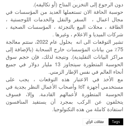
دون الرجوع إلى التخزين المتاح (أو تكاليفه).
حوسبة الحافة الان تستعملها العديد من المؤسسات في
مجال اعمال ، السفر والنقل والخدمات اللوجستية ،
الطاقة ، محلات البيع بالتجزئة ، المؤسسات الصحية ،
شركات الميديا و الاعلام ، وغيرها .
تشير التوقعات الى انه بحلول عام 2022، ستتم معالجة
75٪ من بيانات المؤسسات خارج السحابة (بالإضافة إلى
مراكز البيانات التقليدية). ونتيجة لذلك، فإن حجم سوق
الحوسبة المتطورة سيتجاوز 13 مليار دولار في جميع
أنحاء العالم في نفس الإطار الزمني.
مع
الأخذ
في
الاعتبار
هذه
التوقعات
،
يجب
على
IoT
مستخدمي
أجهزة
وأصحاب
الأعمال
النظر
بجدية
في
.
الحوسبة
المتطورة
لأعمالهم
القادمة
وإلا،
فسوف
يتخلفون
عن
الركب
بمجرد
أن
يستفيد
المنافسون
.
استفادة
كاملة
من
هذه
التكنولوجيا
Tags
مقالات الرأي