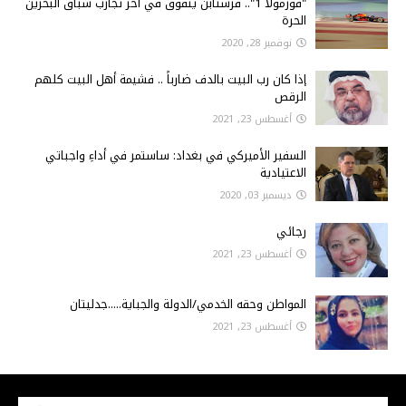
"فورمولا 1".. فرستابن يتفوق في آخر تجارب سباق البحرين
الحرة
نوفمبر 28, 2020
إذا كان رب البيت بالدف ضارباً .. فشيمة أهل البيت كلهم
الرقص
أغسطس 23, 2021
السفير الأميركي في بغداد: ساستمر في أداءِ واجباتي
الاعتيادية
ديسمبر 03, 2020
رجائي
أغسطس 23, 2021
المواطن وحقه الخدمي/الدولة والجباية.....جدليتان
أغسطس 23, 2021