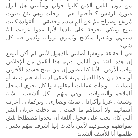
من دون ألناس ألذين كانوا حولي وسألتني هل أنزل
صورة ألرئيس ؟ فأجبتها نعم ... رحلت وهي تئنُ بصوت
مُرتفع وصراخ ينمُ عن ألمٍ شديد وحقيقي ... ألقوادة كانت
تنوح وتبكي بحرقة على بلدها لأنها يبدوا عرفت انهُ
سينتهي وشعبها سيُذبح وتُسرق ثرواته ويُدمر فيه كل
شيء .
في ألحقيقة موقفها أصابني بألذهول لأنني لم أكن أتوقع
إن هذه ألفئة من ألناس لديهم هذا ألعُمق من ألإخلاص
وحُب ألأرض . لأننا كنا نتصور إن من يمنح جسده للأخرين
أو يتخذ من هذا العمل مهنة لايبقى لديه أية قيم دينية أو
إنسانية ... وبدأت عمليات ألمقاومة والكل يجري ليسجل
ألملاحم وألبطولات . وهي منهُم . كل ألشعب . سُنة
وشيعة . عربا وأكرادا . صابئة ونصارى . وتركمان . أعرف
أسمائهم ولا أنساهُم ما حَييت . ثم دخلت غربان ألشر
ألتي كان يجب على فحول أللغة أن يجدوا مُصطلحا يليق
بمواقفهم وسلوكهم لأنني تأكدتُ إنها أشرف منهُم بكثير .
ظلمتها أنا للأسف ألشديد .