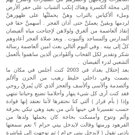
إلى محلة ألكسرة وهناك إنكب ألشباب على حفر ألأرض
وملء ألأكياس بالتراب وهنَّ يحملنَّها على ظهورهنَّ
لردمها وبقينَّ يعملنَّ حتى آذان الفجر . أسهمنَّ حقا في
إنقاذ ألعاصمة من ألغرق ولولاهن لإجتاحت مياه ألفيضان
ألمدارس وألمساجد وألبيوت . وبعد صلاة ألفجر أعادوهم
كلٌ إلى بيته . وفي أليوم ألتالي بعث أمين ألعاصمة رسالة
شكر وتقدير لكل القحاب وألقَوادين ألذين ساهموا بألعمل
ألشعبي لدرء ألفيضان .
بعد إحتلال بغداد في 2003 كنت أجلس في مكان ما
بصمت وفي داخلي خليط رهيب من ألحزن وألألم
وألصدمة وألأسى وألأسف وألعجز ألذي كان يُمزقُ روحي
فقد كنت أرى كل شيء ينهار وأحلامنا تضيع وحياتنا تنتهي
وإذا ( بأم قرار ) ألتي كنا نحتقرها لأننا نعتقد إنها قوادة
حسب تفسيرنا في حينها تأتي من بعيد وهي تبكي بحرقة
وألم وتنوح وأمسكت بحاجة كان يحملها ولدها من
الفرهود ورمتها وقالت لايدخل بيتي حرام ؟ نعم سمعتها
باذني تقول ( لايدخل بيتي حرام ) ثم توجهت إلي مُباشرة