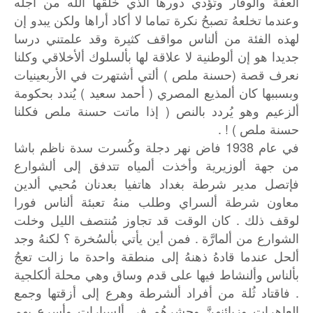
ألعفة وألوقار وتُؤدي دورها ألذي خلقها الله من أجله
وعندما تخلعهُ تصبحُ نكرة تماما لا أكاد أراها ولكن يبدو إن
لهذه الفئة من ألناس مواقف كثيرة وقد علمتني درسا
جديدا هو إن ألوطنية لا علاقة لها بألسلوك ألأخلاقي وكلنا
نعرف قصة (حسنة ملص ) ألتي أشتهرت في الأربعينيات
وبسببها كان ألمذيع المصري ( أحمد سعيد ) يُندد بحكومة
ألزعيم وهو يُردد بالنص ( إذا ماتت حسنة ملص فكلنا
حسنة ملص ) ! .
في عام 1938 فاض نهر دجلة وكُسرت سدة ناظم باشا
من جهة ألوزيرية وأخذت ألمياه تتدفق إلى ألشوارع
فإتصل مدير شرطة بغداد هاتفيا بعدنان مُحيي ألدين
معاون شرطة ألسراي وطلب منهُ تعبئة ألناس فورا
لوقف ذلك . كان الوقت قد تجاوز مُنتصف الليل وخلت
الشوارع من ألمارَّة . فمن أين يأتي بألسُخرة ؟ لكنهُ وجد
ألحل عندما قادهُ ذهنهُ إلى منطقة واحدة ما زالت تعجُ
بألناس وألنشاط فيها على قدم وساق وهي محلة ألكلجية
. فاقتاد ثُلة من أفراد ألشرطة وهرع إلى أزقتها وجمع
العاهرات وزبائنهنَّ وحشرهُم في ألسيارات وأسرع بهم