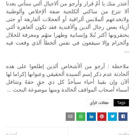
أعتذر منك يا أمُ قرار وأرجو من ألاجيال ألتي ستأتي بعدنا
ألا تنزع من ساكني ألكلجية صفة ألإخلاص وألوطنية
ولاتخدعهم ألملابس ألراقية أو ألعجلات ألفارهة أو حتى
أزياء بعض رجال ألدين وألأفندية فقد تكون ألعاهرة ألتي
يحتقرونها أكثر نُبلا وإنسانية وطهرا منهُم ومعرفة للحلال
وألحرام وإلا سيقعون في نفس ألخطأ ألذي وقعت فيه
...
:
ملاحظة
أرجو
من
ألأشخاص
ألذين
إطلعوا
على
هذه
ألحادثة
عدم
ذكر
إسم
ألسيدة
ألحقيقي
وعنوانها
إكراما
لها
ألآن
وإن
بقينا
أحياء
سيأخذُ
كل
ذي
حقٍ
حقهُ
ونتناقل
...
أسماء
أصحاب
ألمواقف
ألخالدة
ومنها
موضوعة
البحث
Tags
مقالات الرأي
أقدم
أحدث