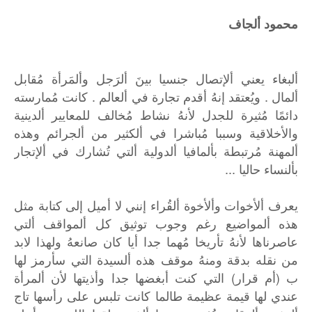
محمود ألجاف
ألبغاء يعني ألإتصال جنسيا بينَ ألرَجل وألمَرأة مُقابل
ألمال . ويُعتقد إنهُ أقدم تجارة في ألعالم . كانت مُمارسته
دائمًا مُثيرة للجدل لأنهُ نشاط مُخالف للمعايير ألدينية
والأخلاقية وسببا مُباشرا في ألكثير من ألجرائم وهذه
ألمهنة مُرتبطة بألمافيا ألدولية ألتي تُشارك في ألإتجار
بألنساء حاليا ...
يعرف ألأخوات وألأخوة ألقُراء إنني لا أميل إلى كتابة مثل
هذه ألمواضيع رغم وجوب توثيق كل ألمواقف ألتي
عاصرناها لأنهُ تأريخا مُهما جدا أيا كان صانعهُ ولهذا لابد
من نقله بدقة ومنهُ موقف هذه ألسيدة التي سأرمز لها
ب (أم قرار) التي كنت أبغضها جدا وأذيتها لأن ألمرأة
عندي لها قيمة عظيمة طالما كانت تلبس على رأسها تاج