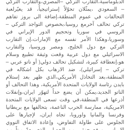
–
الدبلوماسية،التقارب
التركي
المصري،والتقارب
التركي
–
السعودي
،يمثّلان
تحوّلاً
إستراتيجياً،
قد
يغيّرلعبة
التحالفات
في
عموم
المنطقة،إضافة
الى
بروز
تفاهم
–
تركي
تحالف
آخرمع
روسيا،بخصوص
التواجد
التركي
الروسي
في
سوريا
وتحجيم
الدور
الإيراني
في
وسوريا،وهكذا
الأمر
نفسه
مع
الإمارات،إن
التقارب
التركي
مع
دول
الخليج،
ومصر
وروسيا،
والتقارب
الاسرائيلي
مع
دول
عربية
وقعت
وثيقة
تطبيع
وسلام
–
(
هو،إنعطافة
كبيرة،
لتشكيل
تحالف
دولي
أو
ناتو
عربي
)
–
تركي
إسرائيلي
،
ضد
الارهاب
بكل
اشكاله
في
المنطقة،بعد
التخاذل
الأمريكي،الذي
ظهر
بعد
إستلام
بايدن
رئاسة
الولايات
المتحدة
الأمريكية،
وهذا
التحالف
أو
الناتو
الجديد،يمكن
أن
يضع
حداً
لتهوّر
ايران،وإنفلات
أذرعها
في
المنطقة،في
وقت
تسعى
الولايات
المتحدة
الامريكية،
ممارسة
الحرب
الناعمة،
بتحالفها
مع
بريطانيا
وفرنسا
والمانيا
واوروبا،
تجاه
ايران،
لإجبارها
على
الجلوس
على
طاولة
التفاوض،
وإعادة
الاتفاق
النووي
الإيراني
،ورفع
جزئي
من
الحصار،
الذي
يعدّ
ميتاً
من