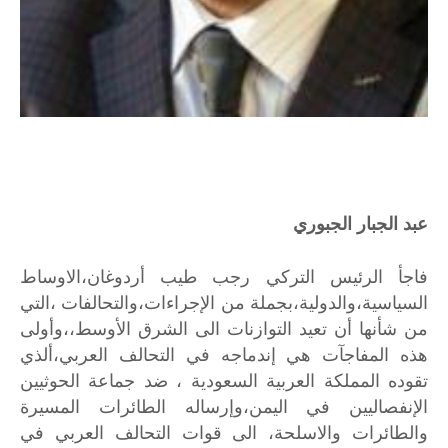
عبد الجبار الجبوري
فاجأ
الرئيس
التركي
رجب
طيب
أردوغان،الاوساط
السياسية،والدولية،بجملة
من
الإجراءات،والتحالفات
،التي
من
شأنها
أن
تعيد
التوازنات
الى
الشرق
الأوسط،،وأولى
هذه
المفاجآت
هي
إندماجه
في
التحالف
العربي،ألذي
تقوده
المملكة
العربية
السعودية
،
ضد
جماعة
الحوثيين
الإنفصاليين
في
اليمن،وإرساله
الطائرات
المسيرة
والطائرات
والاسلحة،
الى
قوات
التحالف
العربي
في