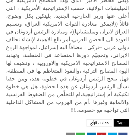
وبقي
الخطر
الأكبر
،الذي
يهدّد
المصالح
الامريكية
هي
الميليشيات
الولائية،
حسب
الإستراتيجية
الأمريكية
،
التي
أعلن
عنها
وزير
الخارجية
الجديد،
بلينكين
بكل
وضوح،
((
قائلاً
لايمكن
مغادرة
القوات
الامريكية
العراق،
وتسليم
))
العراق
لايران
وميليشياتها
،
ومبادرة
الرئيس
أردوغان
في
العودة
الى
الحضن
العربي،أمر
بالغ
الاهمية
لإنشاء
تحالف
–
دولي
عربي
تركي
،
مضافاً
اليه
إسرائيل،
لمواجهة
الردع
الايراني،
وتحجيّم
دورها
المتصاعد
في
المنطقة،
وتهديد
المصالح
الاستراتيجية
الامريكية
والاوروبية
،
ونضيف
لها
اليوم
المصالح
التركية
،والنفوذ
المتعاظم
لها
في
المنطقة،
فهل
ينجح
الرئيس
أردوغان
في
خطوته
هذه،
ومن
حقنا
نسأل
الرئيس
أردوغان
عن
هذه
الخطوة،
هل
هي
خطوة
تكتيكية
أم
إستراتيجية،ام
للتخلّص
من
الضغوط
الفرنسية
والالمانية
وغيرها
،أم
من
الهروب
من
المشاكل
الداخلية
..!!!
التي
تواجهه
مع
خصومه
Tags
مقالات الرأي