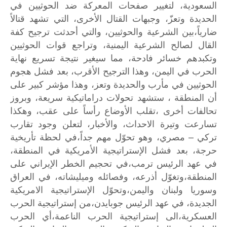
السعودية،
لتغيير
صفحات
المعركة
ضد
الحوثيين
في
الحديدة
وتعزّ،
وجبهات
القتال
الأخرى،
التي
تشهد
قتالاً
ضارياً،بين
الشرعية
والحوثيين،
والتي
أحدثت
ترجيح
كفة
القال
لصالح
الشرعية
اليمنية،
وتراجع
قوات
الحوثيين
وتكبدهم
خسائر
فادحة،
مما
سيغير
نتيجة
تسريع
نهاية
الحرب
في
اليمن،
وهذا
الترجيح
الأقرب،
بعد
فشل
هجوم
الحوثيين
في
مأرب
والحديدة
وتعز،
وهذا
مؤشر
كبير
على
أن
المنطقة
،
ستشهد
تحولات
دراماتيكية
سريعة،
وبروز
تحالفات
أخرى
،تقلب
الأوضاع
رأساً
على
عقب،
وهكذا
تسارعت
وتيرة
الاحداث،
والأخبار،
لتعلن
وجود
تقارب
–
تركي
مصري،
وهو
تحوّل
مهم
جداً،في
لحظة
تأريخية
حرجة،
بعد
فشل
الإستراتيجية
الأمريكية
في
المنطقة،
في
عهد
الرئيس
ترمب،في
تحجيم
الخطر
الإيراني
على
المنطقة،وتغوّل
أذرعه،
وفصائله
وميليشاته،
في
العراق
وسوريا
ولبنان
واليمن،وتحوّل
الإستراتيجية
الامريكية
الجديدة،
في
عهد
الرئيس
جوبايدن،من
إستراتيجية
الحرب
العسكرية،الى
إستراتيجية
الحرب
الناعمة،أي
الحرب