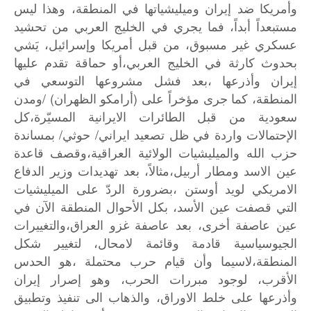
وأمريكا
ضد
إيران
وميليشياتها
في
المنطقة،
وهذا
ليس
مستبعداً
أبداً،
فما
يجري
في
الخليج
العربي
من
تحشيد
عسكري
غير
مسبوق،
من
قبل
أمريكا
وإسرائيل،
يَشي
بحدوث
كارثة
في
الخليج
العربي،أو
حماقة
تقدم
عليها
إيران
وأذرعها
،بعد
فشل
مشروعها
التوسعي
في
) /
(
المنطقة،
كما
جرى
مؤخراً
على
أرامكو
الظهران
ومدن
سعودية
من
قبل
الطائرات
الايرانية
المسيّرة،كل
/
/
الإحتمالات
واردة
في
ظل
تصعيد
ايراني
حوثي
بمساندة
حزب
الله
والميليشيات
الولائية
العراقية،وقصف
قاعدة
عين
الاسد
ومطار
أربيل،مثالاً،
بعد
تهديدات
وزير
الدفاع
الامريكي
لويد
أوستن
،بضرورة
الردّ
على
الميليشيات
التي
قصفت
عين
الأسد،
بكل
الأحوال
المنطقة
الآن
في
عين
عاصفة
أخرى،
بعد
عاصفة
غزو
العراق،والتغييرات
الجيوسياسية
قادمة
وقائمة
لامحال،
لتغيير
شكل
المنطقة،لاسيما
وأن
قيام
حرب
محتملة
،هو
الحدس
الأقرب،
لوجود
مبررات
الحرب،
وهو
إصرار
إيران
وأذرعها
على
خلط
الاوراق،
والذهاب
الى
تنفيذ
وتطبيق