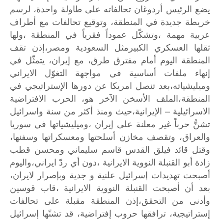
يضع
الرئيس
أردوغان
تحالفاته
على
طاولة
واحدة،
لرسم
خريطة
جديدة
في
المنطقة،
وتوقيع
تحالفات
مع
أطراف
عربية
مهمة
،وتشكّل
عموداً
فقرياً
في
المنطقة
،ولها
ثقلها
العسكري
الكبيرمثل
السعودية
ومصر،إذن
تقف
المنطقة
اليوم
أمام
مفترق
طرق،
مع
إيران،
يتمثّل
في
إنهاء
ملفات
أساسية
في
مواجهة
التغوّل
الايراني
وميليشياته،بعد
تنصل
امريكا
عن
دورها
الإستراتيجي
في
المنطقة،الملف
الأسخن
الآخر
هو،
الحرب
الافتراضية
–
الاسرائيلية
الإيرانية،حيث
ومنذ
أكثر
من
سنة
واسرائيل
تشنُّ
حرباً
غير
معلنة
على
إيران
،وميليشياتها
في
سوريا
والعراق،
وتقصف
مخازن
أسلحتها
ومعسكراتها
وسفنها،
وقتل
قائد
فيلق
القدس
قاسم
سليماني
ومحسن
قطب
زادة
أبو
القنبلة
النووية
الايرانية
،دون
أي
ردّ
ايراني،واليوم
أصبحت
تهديدات
إسرائيل
علنية
و
جدية
وبإصرار
لايران،
بعد
أن
أصبحت
القنبلة
النووية
الايرانية
،قاب
قوسين
وأدنى
من
التحقق،إذن
المنطقة
مقبلة
على
تحالفات
إستراتيجية،
ترافقها
حروب
إفتراضية،
قد
تشنّها
إسرائيل