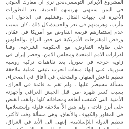
المشروع
الايراني
التوسعي،نحن
نرى
أن
معارك
الحوثي
في
اليمن
ستنهتي
بهزيمتهم
الحتمية،
بعد
التطورات
الأخيرة
في
جبهات
القتال
،وفشلهم
في
الدخول
الى
مأرب،
وهزيمتهم
في
تعز
والحديدة،كل
ذلك
،كان
بسبب
عدم
إستثمارهم
فرصة
التفاوض
مع
أمريكا
في
عمُان،
ورفض
المقترحات
الأمريكية
في
فض
النزاع
،والجلوس
على
طاولة
التفاوض،
مع
الحكومة
الشرعية،
وفقاً
لقرارات
الامم
المتحدة
ومجلس
الامن،
وحصر
إيران
في
زاوية
حرجة
في
سوريا،
بعد
تفاهمات
تركية
روسية
سورية،
على
إنهاء
ملفات
الحرب
،تبقى
عملية
ملاحقة
تنظيم
داعش
المنهار،
والمتخفي
في
اأفاق
في
الصحراء،
مسألة
مسيطّر
عليها
،
ولم
تقم
له
قائمة
في
العراق،
بسبب
كسر
ظهره
،من
قبل
الجيش
العراقي
وأجهزته
الأمنية
،التي
كشفت
أنفاقه
ومضافاته
كلها
،وألقت
ألقبض
على
أبرز
قادته
،
ولم
يتبق
الاّ
ملاحقة
فلوله
وإستسلامها
في
المغاور
والكهوف
والأنفاق،
وهي
مسألة
وقت
لاأكثر،
تنظيم
الدولة
اللاإسلامية،
إنتهى
الى
الأبد
في
العراق،