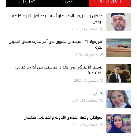
الاكثر قراءة
الاحدث
تعليقات
إذا كان رب البيت بالدف ضارباً .. فشيمة أهل البيت كلهم
الرقص
أغسطس 23, 2021
"فورمولا 1".. فرستابن يتفوق في آخر تجارب سباق البحرين
الحرة
نوفمبر 28, 2020
السفير الأميركي في بغداد: ساستمر في أداءِ واجباتي
الاعتيادية
ديسمبر 03, 2020
رجائي
أغسطس 23, 2021
المواطن وحقه الخدمي/الدولة والجباية.....جدليتان
أغسطس 23, 2021