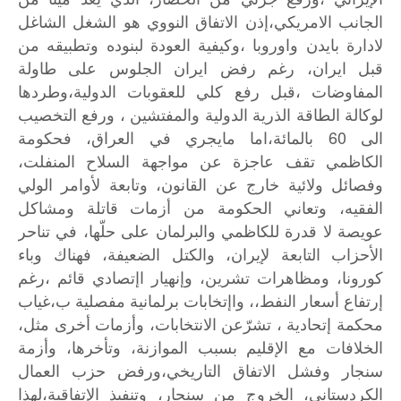
الجانب
الامريكي،إذن
الاتفاق
النووي
هو
الشغل
الشاغل
لادارة
بايدن
واوروبا
،وكيفية
العودة
لبنوده
وتطبيقه
من
قبل
ايران،
رغم
رفض
ايران
الجلوس
على
طاولة
المفاوضات
،قبل
رفع
كلي
للعقوبات
الدولية،وطردها
لوكالة
الطاقة
الذرية
الدولية
والمفتشين
،
ورفع
التخصيب
60
الى
بالمائة،اما
مايجري
في
العراق،
فحكومة
الكاظمي
تقف
عاجزة
عن
مواجهة
السلاح
المنفلت،
وفصائل
ولائية
خارج
عن
القانون،
وتابعة
لأوامر
الولي
الفقيه،
وتعاني
الحكومة
من
أزمات
قاتلة
ومشاكل
عويصة
لا
قدرة
للكاظمي
والبرلمان
على
حلّها،
في
تناحر
الأحزاب
التابعة
لإيران،
والكتل
الضعيفة،
فهناك
وباء
كورونا،
ومظاهرات
تشرين،
وإنهيار
اإتصادي
قائم
،رغم
إرتفاع
أسعار
النفط،،
واإتخابات
برلمانية
مفصلية
ب،غياب
محكمة
إتحادية
،
تشرّعن
الانتخابات،
وأزمات
أخرى
مثل،
الخلافات
مع
الإقليم
بسبب
الموازنة،
وتأخرها،
وأزمة
سنجار
وفشل
الاتفاق
التاريخي،ورفض
حزب
العمال
الكردستاني،
الخروج
من
سنجار،
وتنفيذ
الإتفاقية،لهذا