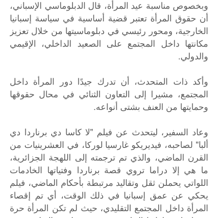
وبخصوص مناسبة عيد المرأة، قال الدبلوماسي الإسباني،
أن حقوق المرأة تعتبر قضية أساسية في سياسة إسبانيا
الخارجية، ومحور رئيسي في دبلوماسيتها من خلال تعزيز
مكانتها داخل المجتمع على الصعيد الداخلي، الإقيمي
والدولي.
وأكد ذات المتحدث، أن تدرك جيدًا دور المرأة داخل
المجتمع، مشيرا إلى التعاون الثنائي في محال حقوقها
وحمايتها من العنف بشتى أنواعه.
وعاد السفير، ليتحدث عن فيلم "لا كاسا دي برناردا دي
ألبا" لصاحبه، فيديريكو غارسيا لوركا، في العشرينيات من
القرن الماضي، والذي تم ترجمته إلى اللهجة الجزائرية،
ما هي إلا دراما تروي قصة برناردا وفتياتها الخادمات
اللواتي يحملن ثقل وتقاليد مرتبطة بأحكام الماضي، فيلم
يحكي عن عمق إسبانيا في ذلك الوقت، أي تم إقصاء
المرأة داخل المجتمع التقليدي، حيث لم تكن المرأة حرة