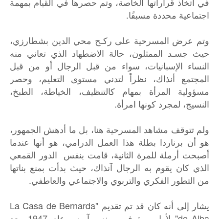
في اتخاذ قراراتها الخاصة، وتم حصرها في القيام بمهمة
اجتماعية محددة مسبقًا.
وتم عرض المسرحية على ركـح محي الدين بشطارزي،
حيث جسـد الممثلون، حالة الاضطهاد الذي تعاني منه
النساء الإسبانيات، سواء من قبل الرجال أو من قبل
المجتمع أنذاك، نظراً لتدني مستوى التعليم، وحصر
مسؤولية المرأة بمهام كالتنظيف، الخياطة، الطبخ،
النسيج، لمجرد كونها امرأة.
ولم تتوقف مشاهد المسرحية هنا، بل ما أدهش الجمهور،
هو أن برناردا بطلة هذا العمل الدرامي، هو أنها عندما
أصبحت أرملة للمرة الثانية، قامت بنفس الدور القمعي
الذي كان يقوم به الرجال آنذاك، حيث بدأت بمنع بناتها
من التطور الفكري والتربوي والاجتماعي والعاطفي.
يشار إلى أنه كان قد تم تقديم "La Casa de Bernarda
de Alba" لأول مرة في بوينس آيرس عام 1947، بعد