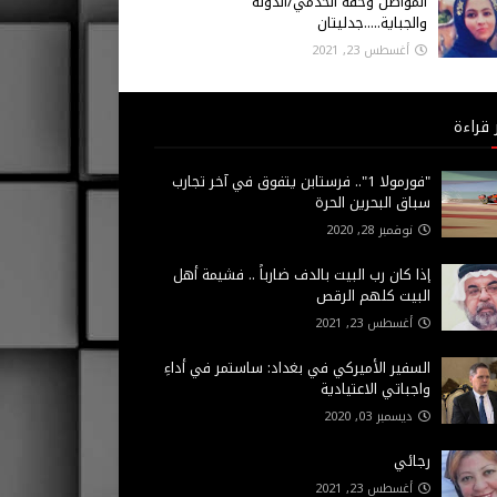
المواطن وحقه الخدمي/الدولة
والجباية.....جدليتان
أغسطس 23, 2021
 قراءة
"فورمولا 1".. فرستابن يتفوق في آخر تجارب
سباق البحرين الحرة
نوفمبر 28, 2020
إذا كان رب البيت بالدف ضارباً .. فشيمة أهل
البيت كلهم الرقص
أغسطس 23, 2021
السفير الأميركي في بغداد: ساستمر في أداءِ
واجباتي الاعتيادية
ديسمبر 03, 2020
رجائي
أغسطس 23, 2021