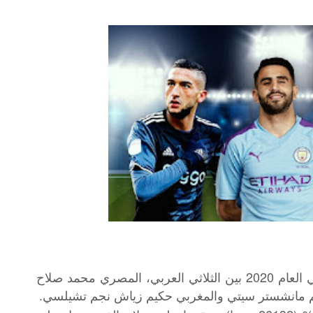
أجرى موقع RT، استفتاء لاختيار الأفضل في العام 2020 بين الثلاثي العربي، المصري محمد صلاح
م مانشستر سيتي والمغربي حكيم زياش نجم تشيلسي.