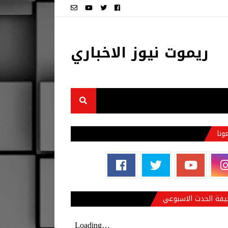
ريموت نيوز الاخباري
عونا
فة الحدث الاسبوعي