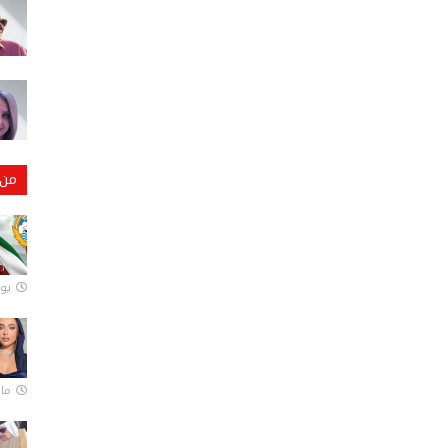
من 
يونيو
مارس 