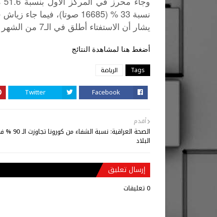
نسبة 33 % (16685 صوتا)، فيما جاء زياش في المركز الثالث بنسبة 15.4 % (7781 صوتا).
7
يشار
أن
الاستفتاء
أطلق
في
الـ
من
الشهر
أضغط هنا لمشاهدة النتائج
Tags
الرياضة
Twitter
Facebook
أقدم
الصحة العراقية: نسبة الشفاء من كورونا تج
البلاد
إرسال تعليق
0 تعليقات