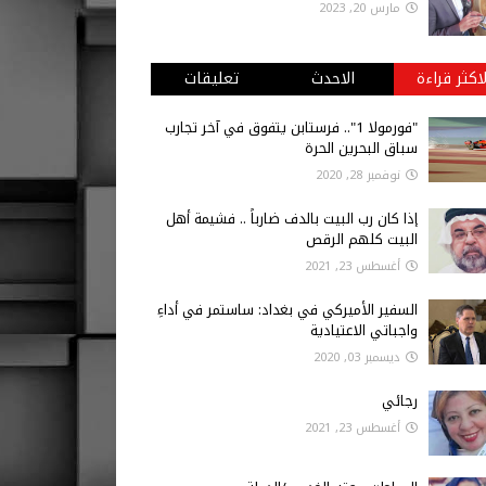
مارس 20, 2023
لاكثر قراءة
الاحدث
تعليقات
"فورمولا 1".. فرستابن يتفوق في آخر تجارب
سباق البحرين الحرة
نوفمبر 28, 2020
إذا كان رب البيت بالدف ضارباً .. فشيمة أهل
البيت كلهم الرقص
أغسطس 23, 2021
السفير الأميركي في بغداد: ساستمر في أداءِ
واجباتي الاعتيادية
ديسمبر 03, 2020
رجائي
أغسطس 23, 2021