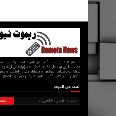
الموقع لايتحمل أية مسؤولية عن المواد المنشورة في قس
مقالات الرأي ويتحمل الكاتب كامل المسؤولية عن أرائه وما 
فيها التي تخالف القوانين أو تنتهك حقوق الملكية أو حق
الآخرين أو أي طرف آخر .. والموقع يكفل حق الرد للجميع
البحث في الموقع