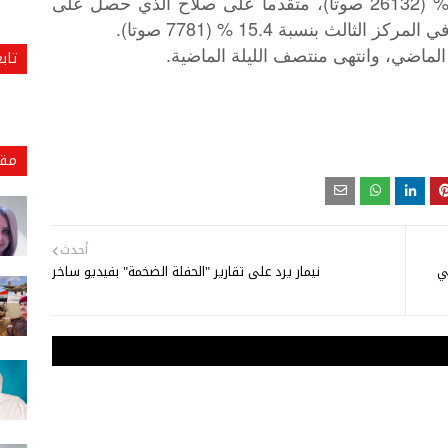
وجاء محرز في المركز الأول بنسبة 51.6 % (26132 صوتا)، متقدما على صلاح الذي حصل على
.
تاب
الماضي،
وانتهى
منتصف
الليلة
الماضية
مقا
أحدث
اوزت الـ 90 % في
نيمار يرد على تقارير "الحفلة الضخمة" بفيديو ساخر