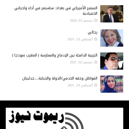
السفير الأميركي في بغداد: ساستمر في أداءِ واجباتي
الاعتيادية
ديسمبر 03, 2020
رجائي
أغسطس 23, 2021
التربية الدامجة بين الإدماج والممارسة ( المغرب نموذجا )
ديسمبر 02, 2021
المواطن وحقه الخدمي/الدولة والجباية.....جدليتان
أغسطس 23, 2021