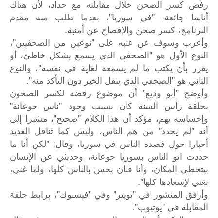
رفض كسر الصحن خلال مقابلته مع حداد، لأن هناك
أناسا جائعة، "في سوريا"، بعدما طلب منه مقدم
البرنامج، كسر صحن والإفصاح عن أمنية.
وأعرب وسوف عن عتبه على "نوعين من الصحفيين"،
النوع الأول هو "الصحفي الذي يسمع بشكل خاطئ، أو
يقرر بأن يكتب ما لم يسمعه لغاية في نفسه"، والنوع
الثاني هو "الصحفي الذي ينقل الخبر دون التأكد منه".
وأوضح "أبو وديع" أن موضوع رفضه لكسر الصحون
بحلقة رأس السنة كان بسبب وجود "ناس جوعانة"
وإحساسه بهم، مؤكد أن هذا الكلام "صحيح"، مشيرا إلى
أنه "لم يحدد" من هم الناس، وليس كما تناقل العديد
أخبارا حول قصده الناس في سوريا، وقال: "لكن أنا ما
حددت انو الناس بسوريا جوعانة، وحديثي عن الإنسان
بيتخطى المكان، وأنا فنان بحس بالناس كلها، ولما غني،
بغني لإسعادها كلها".
وأرفق المنشور في "تويتر" وفي "فيسبوك"، برابط حلقة
المقابلة في "يوتيوب".