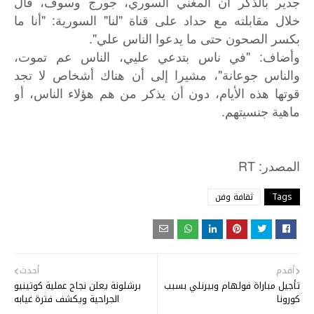
جدير بالذكر أن المغني السوري، جورج وسوف، قال
خلال مقابلته مع حداد على قناة "لنا" السورية: "أنا ما
بكسر الصحون حتى ما يدعوا الناس علي".
وأضاف: "في ناس بتدعي عليي، الناس عم تموت،
والناس جوعانة"، مشيرا إلى أن هناك أشخاص لا تجد
قوتها هذه الأيام، دون أن يذكر من هم هؤلاء الناس، أو
ماهية جنسيتهم.
: RT
المصدر
Tags
ثقافة وفن
أقدم
أحدث
تأجيل مباراة فولهام وبيرنلي بسبب
برشلونة يعلن نجاح عملية كوتينيو
كورونا
الجراحية ويكشف فترة غيابه