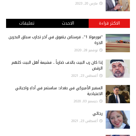
مارس 20, 2023
الاكثر قراءة
الاحدث
تعليقات
"فورمولا 1".. فرستابن يتفوق في آخر تجارب سباق البحرين
الحرة
نوفمبر 28, 2020
إذا كان رب البيت بالدف ضارباً .. فشيمة أهل البيت كلهم
الرقص
أغسطس 23, 2021
السفير الأميركي في بغداد: ساستمر في أداءِ واجباتي
الاعتيادية
ديسمبر 03, 2020
رجائي
أغسطس 23, 2021