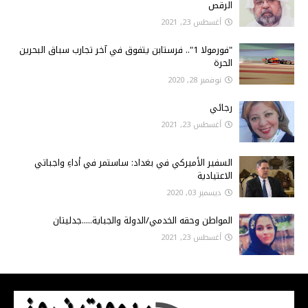
الرقص
أغسطس 23, 2021
"فورمولا 1".. فرستابن يتفوق في آخر تجارب سباق البحرين
الحرة
نوفمبر 28, 2020
رجائي
أغسطس 23, 2021
السفير الأميركي في بغداد: ساستمر في أداءِ واجباتي
الاعتيادية
ديسمبر 03, 2020
المواطن وحقه الخدمي/الدولة والجباية.....جدليتان
أغسطس 23, 2021