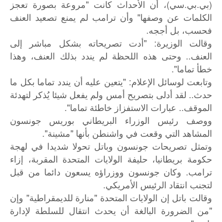
(بي.بي.سي)، أن الأحداث كانت "مروعة بصورة تعجز
الكلمات عن وصفها" وأن ترامب لم يمنع تصعيد العنف
فحسب، بل أججه.
وقالت الوزيرة: "أدت تصريحاته بشكل مباشر إلى
العنف.. وحتى هذه اللحظة لم يندد بذلك العنف، وهذا
خطأ تماما".
وتابعت لوسائل الإعلام: "يتعين عليه أن يندد تماما بكل ما
حدث.. لقد أدلى بتصريح أمس ولم يفعل شيئا يُذكر لتهدئة
الموقف.. عبارات الاستفزاز خاطئة تماما".
ووصف رئيس الوزراء البريطاني بوريس جونسون
المشاهد التي وقعت في واشنطن بأنها "مشينة".
وتمثل تصريحات جونسون وباتل تحولا شديدا في لهجة
حكومة بريطانيا، حليفة الولايات المتحدة المقربة، إزاء
ترامب. وكان جونسون ووزراؤه يسعون دائما من قبل
لتجنب انتقاد الرئيس الأمريكي.
وقالت باتل إن الولايات المتحدة "منارة للديمقراطية" وإن
"من الضرورة البالغة أن يحدث انتقال للسلطة لإدارة