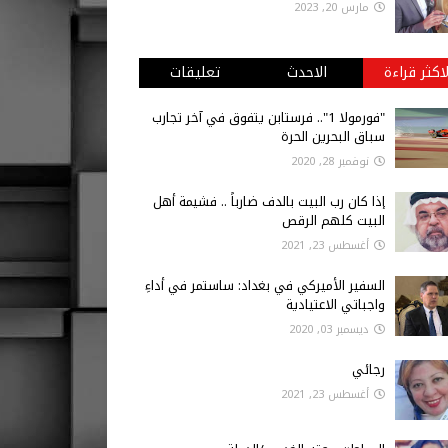
مارس 20, 2023
لاكثر قراءة
الاحدث
تعليقات
"فورمولا 1".. فرستابن يتفوق في آخر تجارب
سباق البحرين الحرة
نوفمبر 28, 2020
إذا كان رب البيت بالدف ضارباً .. فشيمة أهل
البيت كلهم الرقص
أغسطس 23, 2021
السفير الأميركي في بغداد: ساستمر في أداءِ
واجباتي الاعتيادية
ديسمبر 03, 2020
رجائي
أغسطس 23, 2021