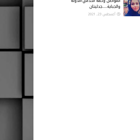
المواطن وحقه الخدمي/الدولة
والجباية.....جدليتان
أغسطس 23, 2021