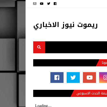
ريموت نيوز الاخباري
عونا
فة الحدث الاسبوعي