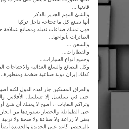
قادتها ...
والشئ المهم الجدير بالذكر
أنها تصنع كل ما تحتاجه داخل تركيا
فهي تمتلك صناعات ثقيله ومصانع عملاقة حي
الطائرات بأنواعها...
والسفن ...
والقطارات...
وجميع انواع السيارات...
وكل البضائع والسلع الغذائية والاحتياجات الم
كذلك إيران دولة صناعية ضخمة ومتطورة..
والعراق المسكين جار لهذه الدول لكنه أصب
حتى في تسلسل إلا تسلسل الأفلاس والدي
وتراكم النفايات ،، أصبح لا يمتلك أي شئ أ
حتى الطماطة والخضار يستوردها من الخارج 
يعني لا زراعة ولا صناعة ولا صحة ولا تربية ول
بالمختصر گاعد على الحديدة والحديدة أيضاً م