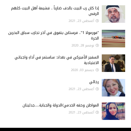
إذا كان رب البيت بالدف ضارباً .. فشيمة أهل البيت كلهم
الرقص
أغسطس 23, 2021
"فورمولا 1".. فرستابن يتفوق في آخر تجارب سباق البحرين
الحرة
نوفمبر 28, 2020
السفير الأميركي في بغداد: ساستمر في أداءِ واجباتي
الاعتيادية
ديسمبر 03, 2020
رجائي
أغسطس 23, 2021
المواطن وحقه الخدمي/الدولة والجباية.....جدليتان
أغسطس 23, 2021