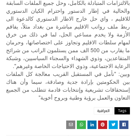
بالالتزامات المتبادلة بالكامل، وحل جميع الملفات السابقة
والحالية في إطار الدستور واحترام الكيان الدستوري
للاقليم ، واي حل خارج الاطار الدستوري كالدعوة الى
ربط ملف رواتب الاقليم مباشرة من بغداد مثلاً، يفاقم
الأزمة ولا يخدم مساعي الحل، لما في ذلك من خرق
لمهام سلطات الاقليم وتجاوز على اختصاصاتها، وحرمان
ما يقارب من 500 الف ممن يستلمون الراتب من شرائح
المتقاعدين، وذوي الشهداء والسجناء السياسيين، وشبكة
الرعاية الاجتماعية، وذوي الاحتياجات الخاصة وغيرهم".
: "
وبين
نأمل
في
المستقبل
القريب
معالجة
كل
الملفات
بين
الحكومتين
بإرادة
جدية
وصادقة،
سيما
وأن
هناك
إستحقاقات
تشريعية
وإنتخابات
قادمة
تتطلب
من
الجميع
"
التعاون
والعمل
برؤية
وطنية
وبروح
أخوية
Tags
العراقية