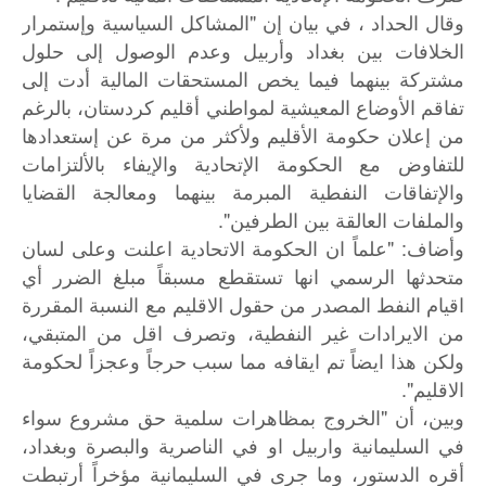
وقال الحداد ، في بيان إن "المشاكل السياسية وإستمرار
الخلافات بين بغداد وأربيل وعدم الوصول إلى حلول
مشتركة بينهما فيما يخص المستحقات المالية أدت إلى
تفاقم الأوضاع المعيشية لمواطني أقليم كردستان، بالرغم
من إعلان حكومة الأقليم ولأكثر من مرة عن إستعدادها
للتفاوض مع الحكومة الإتحادية والإيفاء بالألتزامات
والإتفاقات النفطية المبرمة بينهما ومعالجة القضايا
والملفات العالقة بين الطرفين".
وأضاف: "علماً ان الحكومة الاتحادية اعلنت وعلى لسان
متحدثها الرسمي انها تستقطع مسبقاً مبلغ الضرر أي
اقيام النفط المصدر من حقول الاقليم مع النسبة المقررة
من الايرادات غير النفطية، وتصرف اقل من المتبقي،
ولكن هذا ايضاً تم ايقافه مما سبب حرجاً وعجزاً لحكومة
الاقليم".
وبين، أن "الخروج بمظاهرات سلمية حق مشروع سواء
في السليمانية واربيل او في الناصرية والبصرة وبغداد،
أقره الدستور، وما جرى في السليمانية مؤخراً أرتبطت