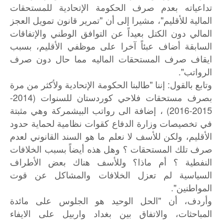
تداعياته بعدم صرف الحكومة الإتحادية للمستحقات
المالية للأقليم"، مشيرا إلى أن "تمرير قانون تمويل العجز
المالي دون الكتل بعيداً عن التوافق الوطني والإتفاقات
السابقة أضاف عبئاً آخرا على موظفي الأقليم، بسبب
ايقاف صرف المستحقات الماليه مما حال دون صرف
الرواتب".
وتابع بالقول: إننا "طالبنا الحكومة الإتحادية ولأكثر من مرة
بصرف مستحقات فلاحي كوردستان للسنوات (2014-
2015-2016) ، إضافة الى رواتب البيشمركة وهي مثبتة
في تخصيصات وزارة الدفاع كقوات نظامية لحماية حدود
الأقليم، ولكن للأسف لا نعلم ما هو السند القانوني لعدم
صرف تلك المستحقات ؟ وهل هذه أيضاً بسبب الخلافات
النفطية ؟ أم ماذا؟ وللأسف هناك بعض الأطراف
السياسية لم تعزل الخلافات والمشاكل عن قوت
المواطنين".
وأردف، أن "الحل الوحيد هو الجلوس على مائدة
المباحثات، والاتفاق بين بغداد واربيل على الايفاء