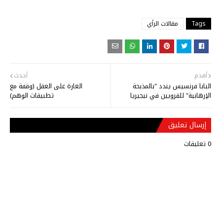
Tags
مقالات الرأي
أقدم
أحدث
البابا فرنسيس يندد "بالمذبحة
الغارة على العقل (وقفة مع
الإرهابية" للقرويين في نيجيريا
تطبيقات الوهم)
إرسال تعليق
0 تعليقات