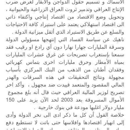
الأسماك و تسميم حقول الدواجن والأبقار لغرض ضرب
الإنتاج العراقي وتدمير ثروت العراق الزراعية والحيوانية ،
وتحويل وضع الاقتصاد من اقتصاد إنتاجي واكتفاء ذاتي
الى اقتصاد استهلاكي يعتمد على استيراد كافة الاحتياجات
والسلع عن طريق الاستيراد الذي أثقل ميزانية الدولة .
ناهيك عن سياسة الفساد التي إنتهجها مسؤولي الدولة
وسرقة المليارات جهارا نهارا دون اَي رادع او رقيب فقد
سمعنا بإستغراب تصريحات عن غرق عشرات المليارات
بمياه الأمطار وحرق مليارات اخرى بتماس كهربائي
وفقدان أطنان من الذهب من البنك المركزي بأسباب
مجهولة ونتائج التحقيقات في هذه السرقات والهدر
المالي المقصود والمتعمد قييدت ضد مجهول ، وأكد اخر
تصريح لوزير المالية العراقي حيث قال أنه بلغ مجموع
الأموال المسروقة بعد 2003 لحد الآن يزيد على 150
مليار دولار اغلبها مودعة في بنوك خارجية .
خلاصة القول أن كل ما ذكر ادى الى نخر الدولة وأدى
إلى انهيار اقتصادها وافلاسها حتى باتت لا تستطيع دفع
رواتب الموظفين والمتقاعدين ورواتب الحماية الاجتماعية