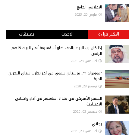
الاعلامي الجامع
مارس 20, 2023
الاكثر قراءة
الاحدث
تعليقات
إذا كان رب البيت بالدف ضارباً .. فشيمة أهل البيت كلهم
الرقص
أغسطس 23, 2021
"فورمولا 1".. فرستابن يتفوق في آخر تجارب سباق البحرين
الحرة
نوفمبر 28, 2020
السفير الأميركي في بغداد: ساستمر في أداءِ واجباتي
الاعتيادية
ديسمبر 03, 2020
رجائي
أغسطس 23, 2021