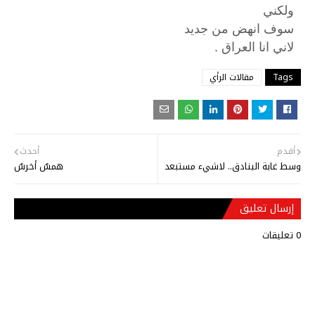
ولكني
سوف انهض من جديد
.
لاني
انا
العراق
Tags
مقالات الرأي
أقدم
أحدث
وسط غابة البنادق.. لاشيء مستبعد
همسٌ أخرسٌ
إرسال تعليق
0 تعليقات