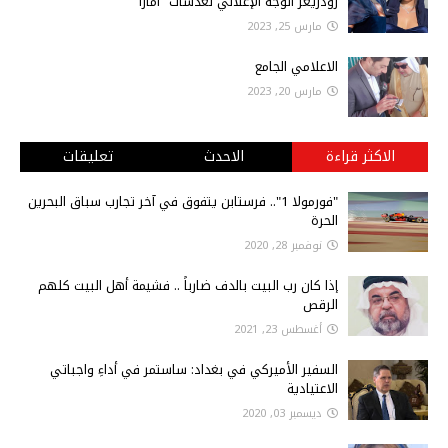
رودريغز الوجه الإعلاني لعدسات "أمارا"
مارس 25, 2023
الاعلامي الجامع
مارس 20, 2023
الاكثر قراءة
الاحدث
تعليقات
"فورمولا 1".. فرستابن يتفوق في آخر تجارب سباق البحرين
الحرة
نوفمبر 28, 2020
إذا كان رب البيت بالدف ضارباً .. فشيمة أهل البيت كلهم
الرقص
أغسطس 23, 2021
السفير الأميركي في بغداد: ساستمر في أداءِ واجباتي
الاعتيادية
ديسمبر 03, 2020