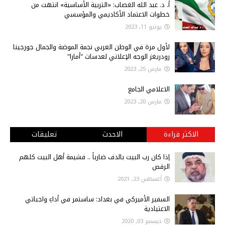
أ‌. د. عبد الله الغصاب: «التربية الأساسية» انتهت من
خطوات الاعتماد الأكاديمي والمؤسسي
يونيو 11, 2023
لأول مرة في الوطن العربي نجمة الموضة والجمال جورجينا
رودريغز الوجه الإعلاني لعدسات "أمارا"
مارس 25, 2023
الاعلامي الجامع
مارس 20, 2023
الاكثر قراءة
الاحدث
تعليقات
إذا كان رب البيت بالدف ضارباً .. فشيمة أهل البيت كلهم
الرقص
أغسطس 23, 2021
السفير الأميركي في بغداد: ساستمر في أداءِ واجباتي
الاعتيادية
ديسمبر 03, 2020