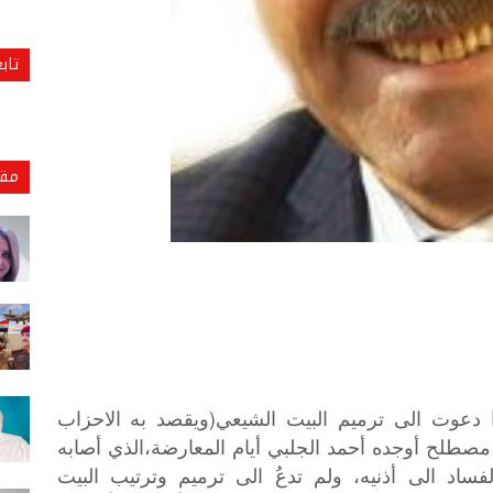
تاب
مقا
(
دعوت
الى
ترميم
البيت
الشيعي
ويقصد
به
الاحزاب
مصطلح
أوجده
أحمد
الجلبي
أيام
المعارضة،الذي
أصابه
لفساد
الى
أذنيه،
ولم
تدعُ
الى
ترميم
وترتيب
البيت