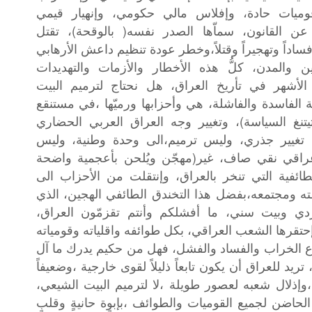
وميات
حادة،
وإفلاس
مالي
حكومي،
وإنهيار
قيمي
)
(
عن
القانون،
سماّها
الصدر
نفسه
بالوقحة
،
تقتل
ساداً
وتهجيراً
وقتلاً،وخطر
عودة
تنظيم
داعش
الأرهابي
ين
والمدن،
كلُّ
هذه
الأخطار
والأزمات
والتهديدات
الأشهر
في
تأريخ
العراق،
هل
نحتاج
لترميم
البيت
ة
الفاسدة
والفاشلة،
هي
وأحزابها
ورميّها
،في
مستنقع
)
تنغ
السياسة
،
وتغيير
وجه
العراق
العربي
الحضاري
تغيير
جذري،
وليس
ترميم،الى
وحدة
وطنية،
وليس
(
راقي
نقي
صاف،
غير
مهجّن
ويُلحن
بأعجمية
واضحة
طائفية
التي
تنخر
بالعراق،
وإنتقلت
من
الأحزاب
الى
ه
ومجتمعه،بفضل
هذا
التخندق
الطائفي
الهجين،
الذي
دي
وبيت
سني،
ما
أفشلكم
وأنتم
تقزمّون
العراق،
حتقرها
الشعب
العراقي،
بكل
طوائفه
واقلياته
وقومياته
ع
الخراب
والفساد
والفشل،
فهل
من
حكيم
يدرك
ما
آل
تريد
للعراق
أن
يكون
تابعاً
ذليلاً
لقوى
خارجية
،وضعيفاً
،وإذلال
شعبه
لعصور
طويلة
،لا
لترميم
البيت
الشيعي،
الحاضن
لجميع
القوميات
والطوائف
،بإبوٍة
حانيةٍ
وقلبٍ