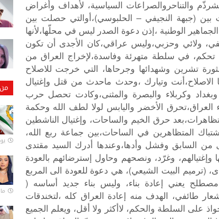
شرذّم
والتناحروالصراعات
السياسية،
لأهداف
وأغراض
)
–
(
بين
جبهة
النجيفي
الحلبوسي
،أوالتي
حصلت
بين
الجماهير
الوطنية
،إذن
دعوة
الصدر
ليس
في
محلّها،لأنها
في،
ولائي
وحزبي،وليس
عراقي،كان
الأجدى
أن
تكون
تحكم،
في
سلطة
متهرئة
وفاسدة،لإخراج
العراق
من
ثورة
تشرين
وشهدائها
وجرحاها،
التي
خرجت
للاصلاح
الاصلاح،أنت
وتيارك
،وحدث
ماحدث
من
قتل
وإغتيال
من 
وبغداد
وكربلاء
والبصرة
والمثنى،وكادت
تحصل
حرب
العراق،تحرق
الأخضر
واليابس
لولا
لطف
الله
وحكمة
تظاهرات،بعد
حرق
الخيم
والساحات،
وإغتيال
الناشطين
شتباك
المتظاهرين
في
الساحات،بين
جماعة
ربع
الله،
يونيو
من
السابق
وفشل
وأدها،وعندها
أدرك
السيد
مقتدى
ا
وإغتيالهم،
وغرّد،
ونصحهم
وحاول
إسترضائهم
بالعودة
)
(
ى،
ترميم
البيت
الشيعي
،
هي
دعوة
للعودة
الى
المربع
(
مصطلح
يعني
إعادة
بناء،
وليس
بناء
جديد
أساسه
مارس 
عار
طائفي،
الهدف
منه
إعادة
العراق
كله
،لتخندقات
واذ
على
السلطة
والحكم،
لاأكثر
ولا
أقل،
ويعلم
الجميع