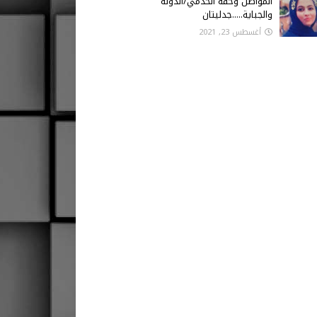
المواطن وحقه الخدمي/الدولة
والجباية.....جدليتان
أغسطس 23, 2021