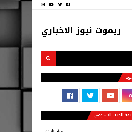
ريموت نيوز الاخباري
عونا
فة الحدث الاسبوعي