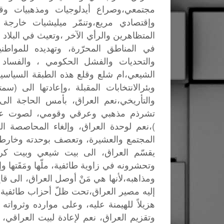
مجتمعي،وصراع
أيدلوجيات
ومذهبيات
وق
وإقتصادي
مريع،وتنمّر
ميليشيات
خارجة
المتظاهرين
والرأي
الآخر
،وتعيث
في
البلاد
ف
في
المناطق
المحرّرة،
وتهديده
للمواطن
والتحديات
والفشل
الحكومي
،
والفساد
الشيعي،ام
شلع
وقلع
هذه
الطبقة
السياسي
(
وبئرالانتخابات
المقبلة
،وإعادتها
الى
سمتي
والتأريخي،نعم
العراق،
بأمس
الحاجة
الى
تشرذم
مذهبي
وعرقي
وقومي،
لصوت
ع
)
،نعم
لوحدة
العراق،
وإلغاء
المحاصصة
ال
المجتمع
والعشيرة،
وتعصف
بوحدته
وخارطت
يقسّم
العراق،
الى
بيت
شيعي
وبيت
كر
وتحشرونه
في
زاوية
طائفية،
ملّها
ومَقَتها
وإ
ومذاهبه،لأنها
هي
مَنْ
أوصل
العراق،
الى
قا
إليه
مصير
العراق،تحت
ظلّ
أحزاب
طائفية،
هزيلاً
للهيمنة
عليه،
وعلى
موارده
وثرواته
وتقزيم
العراق،
نعم
لإعادة
لبيت
العراقي،