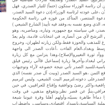
)
(
ن
أن
رئاسة
الوزراء
ستكون
حتماً
للتيار
الصدري،
فهل
آن
،على
عودته
لرئاسة
الوزراء،إذن
دعوة
السيد
الصدر،
عوة
المنتصر،
المتأكد
من
فوزه
في
رئاسة
الحكومة
)
(
،
الذي
وضع
نفسه
به،وفقد
فيه
تأييد
الشارع
الشيعي
صدر،
في
سياسته
مع
جمهوره،
وتياره،
ومناصريه،
وهو
الترشح
لأي
من
أنصاره،
في
انتخابات
قادمة،
ولم
يعدّ
غ
للمذهب
والحوزة
فقط،ولكن
زيارته
لطهران،
وخروج
وسط
وبغداد،العام
الفاءت
،أعادت
الصدر
الى
واجهة
)
ووأد
ثورة
التغييروالإصلاح
،وهذا
يتزامن
مع
كل
زيارة
راني
لبغداد،وآخرها
زيارة
إسماعيل
قاآني
رئيس
فيلق
اسية،للسيد
الصدر
تأتي
نتيجة
خضوعه
لآراء
وتوجيهات
)
(
فع
الثمن
،هو
السيد
الصدر
وبيت
آل
صدر
نفسه
الذي
لصدرعلى
دعوته،لترميم
البيت
الشيعي،
وليس
لترميم
اقعية،واكثر
رضىً
وتوافقية
وإقناع
للعراقيين،
في
حين
راقي،ينمُّ
عن
قصر
نظر،وتقوقع
مذهبي،
في
وقت
دماءاً
طاهرة
بسببّه،وأولهم
أهلنا
وقرة
عيوننا
شيعة
ملية
السياسية،بإنسداد
إقتصادي،وسياسي،
وإضطراب