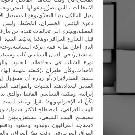
الانتخابات
،
التي
يصرُّويدعو
لها
الصدر،ويعل
يقبل
المالكي
بهذا
التحدّي،وهو
المستقتل
ال
دعوة
اليائس،
الخسران،
المُحبّط،
وليس
د
المقبلة،ويجري
الى
تحالفات
تنقذه
من
مأزقه
قبل
الشارع
العراقي،وهكذا
يتخبّط
السيد
ال
الذي
أعلن
بملء
فمه
،تركه
السياسة،وعدم
)
(
له
شغل
في
العمل
السياسي
كله،
وسيتفر
ثورة
الشباب
في
محافظات
الجنوب
وال
(
الاحداث،وكأن
طهران
،
كلفته
بمهمة
إنهاء
للسيد
الصدرلايران،أو
زيارة
أي
مسؤول
إي
القدس
لبغداد،هذه
التقلبات
والمواقف
السي
إيرانية،
ومكتبه
السياسي
الفاشل،والذي
يد
نكّنُّ
له
الإحترام،ولهذا
نقول
وننتقد
السيد
ا
البيت
العراقي،
المصطلح
الأكثر
شمولية
وو
مصطلح
البيت
الشيعي،
مستفزومهَين
للع
لايحتاجه
العراقيون
،ونبذوه
ومقتوه
ودفعوا
العراق
العرب،في
وقت
يمرّ
العراق،
والع