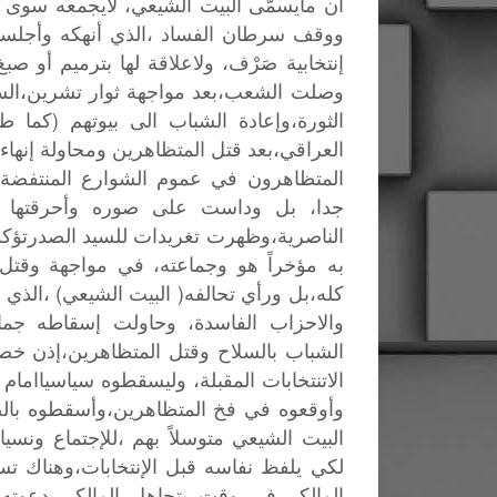
(
أن
مايسمّى
البيت
الشيعي،
لايجمعه
سوى
ووقف
سرطان
الفساد
،الذي
أنهكه
وأجلس
إنتخابية
صَرْف،
ولاعلاقة
لها
بترميم
أو
صبغ
وصلت
الشعب،بعد
مواجهة
ثوار
تشرين،الس
(
الثورة،وإعادة
الشباب
الى
بيوتهم
كما
طل
العراقي،بعد
قتل
المتظاهرين
ومحاولة
إنهاء
المتظاهرون
في
عموم
الشوارع
المنتفضة،
جدا،
بل
وداست
على
صوره
وأحرقتها
الناصرية،وظهرت
تغريدات
للسيد
الصدرتؤكد
به
مؤخراً
هو
وجماعته،
في
مواجهة
وقتل
)
(
كله،بل
ورأي
تحالفه
البيت
الشيعي
،الذي
د
والاحزاب
الفاسدة،
وحاولت
إسقاطه
جماه
الشباب
بالسلاح
وقتل
المتظاهرين،إذن
خصو
الاتنتخابات
المقبلة،
وليسقطوه
سياسياامام
وأوقعوه
في
فخ
المتظاهرين،وأسقطوه
بال
البيت
الشيعي
متوسلاً
بهم
،للإجتماع
ونسيا
لكي
يلفظ
نفاسه
قبل
الإنتخابات،وهناك
تس
المالكي،في
وقت
يتجاهل
المالكي
دعوته،