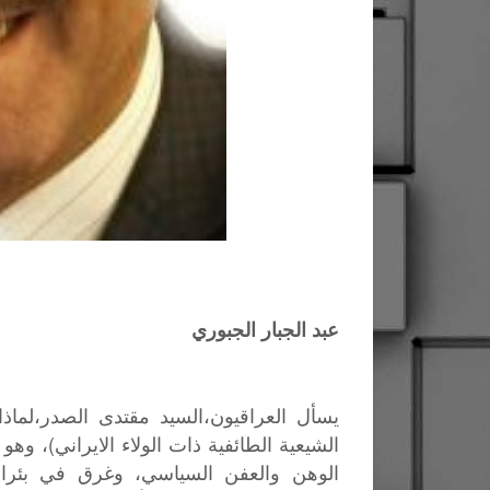
عبد الجبار الجبوري
يسأل
العراقيون،السيد
مقتدى
الصدر،لماذا
)
الشيعية
الطائفية
ذات
الولاء
الايراني
،
وهو
الوهن
والعفن
السياسي،
وغرق
في
بئرا