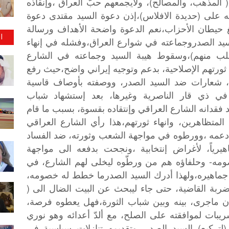
)
المذهب،
والمصالح
،
ولايجمعهم
حبّ
العراق
،وإنقاذه
)
(
ه
على
حديدة
الافلاس
،إذن
دعوة
السيد
مقتدى
دعوة
حيطان
الأحزاب،نعم
الدعوة
واضحة
الأهداف
ورسالة
ا
يد
الصدروجماعته
في
شوارع
العراق،وفشله
في
إنهاء
)
ب
منهم
،وسقوط
هيبة
السيد
وجماعته
في
الشارع
ثورتهم
الإصلاحية،
بدعم
وتوجيه
إيراني
واضح،حيث
رفع
شعارات
ضد
السيد
الصدر،
ووصفته
بأوصاف
قاسية
في
ذي
قار
الناصرية
وغيرها،
بعد
إستشهاد
شباب
فقدانه
الشارع
العراقي
وإنتقاده
بقسوة،
بسبب
ما
قام
المتظاهرين،
وانهاء
ثورتهم،هذا
رأي
الشارع
العراقي
عمه
،وورطوه
في
مواجهة
الشعب
وثورته،
ضد
الفساد
يرياً،
لأغراض
إنتخابية
،ونجحت
بدفعه
الى
مواجهة
-
مه
وحلفاؤه
هم
من
ورطّوه
ليخلى
لهم
الشارع،
في
جماهيره،ولهذا
أدرك
السيد
الصدرما
خطط
له
خصومه،
(
ضربة
القاضية،
حتى
جاء
ليبحث
عن
البيت
الضال
الى
ن
ماجرى،
بينه
وبين
شباب
الثورة،فهل
يعطوه
فرصة،
ريبات
لموافقته
على
الصلح،
مع
ألدّ
أعدائه
وهو
نوري
)
(
لتركيع
السيد
الصدر،
وتقديمه
تنازلات
سياسية
في