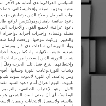
السياسي
العراقي،الذي
أصابه
هو
الآخر
الت
نفعية
وحزبية
ضيقة
وإنتخابية،كالتي
حصلت
نواب
الموصل
وصلاح
الدين
،وتفليش
حزب
دعوة
طائفية
بإمتياز،وهوتكرّيس
لواقع
طائ
دعوة
عراقية،
لجميع
القوى
والأحزاب
التي
فشله
وفساده
وإحتراب
أحزابه
،وإحترام
ل
والتغيير،
وركبتَ
موجتها،
ورفعتَ
أيضا
شعا
ووأد
الثورة،في
ساحات
ذي
قار
وميسان
-
شيعية
شيعية
،لانهاية
لها،
كما
يريدها
أعداء
شباب
الثورة،
الذين
إنسحبوا
من
ساحات
ال
وإختطافهم،
لنزع
فتيل
تلك
الحرب،وفكّ
إ
وشباب
الثورة،وعادت
الثورة
وشبابها
،أقوى
ومن
يدعمه،
أن
الثورة
لاتموت
بموت
شبابه
للبيوت
،اليوم
العراق
أمام
دعوة
السيد
مقتد
الاول،
وهو
الإحتراب
الطائفي،
والترميم
)
الوطنية
،
أي
أنّ
معنى
البيت
الشيعي
هو
ش
طائفية،
ولإستقبال
الانتخابات
وضمان
الإستح