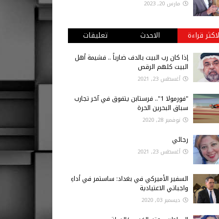
مارس 20, 2023
لاكثر قراءة
الاحدث
تعليقات
إذا كان رب البيت بالدف ضارباً .. فشيمة أهل
البيت كلهم الرقص
أغسطس 23, 2021
"فورمولا 1".. فرستابن يتفوق في آخر تجارب
سباق البحرين الحرة
نوفمبر 28, 2020
رجائي
أغسطس 23, 2021
السفير الأميركي في بغداد: ساستمر في أداءِ
واجباتي الاعتيادية
ديسمبر 03, 2020