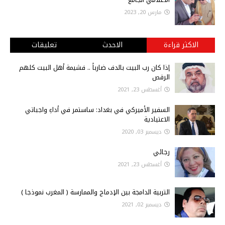
مارس 20, 2023
الاكثر قراءة
الاحدث
تعليقات
إذا كان رب البيت بالدف ضارباً .. فشيمة أهل البيت كلهم
الرقص
أغسطس 23, 2021
السفير الأميركي في بغداد: ساستمر في أداءِ واجباتي
الاعتيادية
ديسمبر 03, 2020
رجائي
أغسطس 23, 2021
التربية الدامجة بين الإدماج والممارسة ( المغرب نموذجا )
ديسمبر 02, 2021