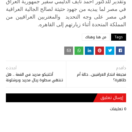
وتقدير
للدكتور
احمد
نايف
الدليمي
سفير
جمهورية
العراق
في
مصر
لما
يبديه
من
جهود
حثيثة
لصالح
الجالية
العراقية
في
مصر
على
وجه
التحديد
والمغتربين
العراقيين
من
.
المملكة
المتحدة
أثناء
زيارتهم
إلى
القاهره
Tags
من هنا وهناك
أقدم
أحدث
فجيعة انتحار العراقيين.. حالة أم
أتلتيكو مدريد في القمة .. هل
ظاهرة؟
تنتهي سطوة ريال مدريد وبرشلونة
إرسال تعليق
0 تعليقات