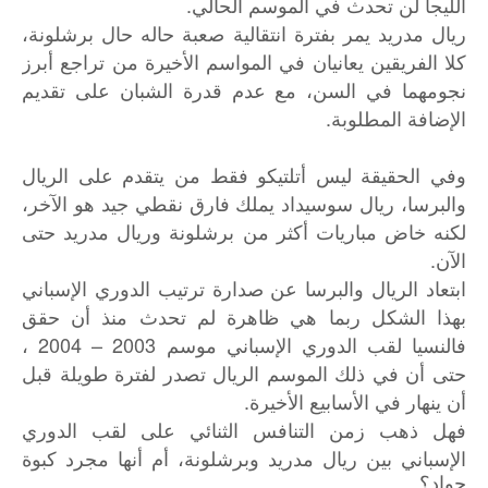
الليجا لن تحدث في الموسم الحالي.
ريال مدريد يمر بفترة انتقالية صعبة حاله حال برشلونة،
كلا الفريقين يعانيان في المواسم الأخيرة من تراجع أبرز
نجومهما في السن، مع عدم قدرة الشبان على تقديم
الإضافة المطلوبة.
وفي الحقيقة ليس أتلتيكو فقط من يتقدم على الريال
والبرسا، ريال سوسيداد يملك فارق نقطي جيد هو الآخر،
لكنه خاض مباريات أكثر من برشلونة وريال مدريد حتى
الآن.
ابتعاد الريال والبرسا عن صدارة ترتيب الدوري الإسباني
بهذا الشكل ربما هي ظاهرة لم تحدث منذ أن حقق
فالنسيا لقب الدوري الإسباني موسم 2003 – 2004 ،
حتى أن في ذلك الموسم الريال تصدر لفترة طويلة قبل
أن ينهار في الأسابيع الأخيرة.
فهل
ذهب
زمن
التنافس
الثنائي
على
لقب
الدوري
الإسباني
بين
ريال
مدريد
وبرشلونة،
أم
أنها
مجرد
كبوة
جواد؟