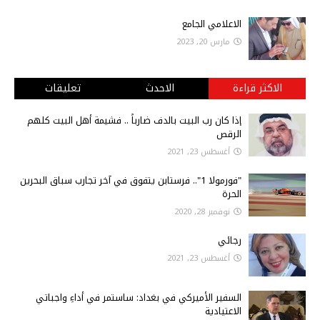
الاعلامي الجامع
مارس 20, 2023
الاكثر قراءة
الاحدث
تعليقات
إذا كان رب البيت بالدف ضارباً .. فشيمة أهل البيت كلهم
الرقص
أغسطس 23, 2021
"فورمولا 1".. فرستابن يتفوق في آخر تجارب سباق البحرين
الحرة
نوفمبر 28, 2020
رجائي
أغسطس 23, 2021
السفير الأميركي في بغداد: ساستمر في أداءِ واجباتي
الاعتيادية