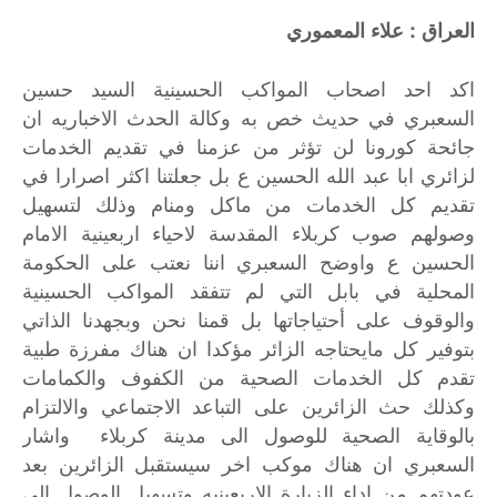
العراق : علاء المعموري
اكد
احد
اصحاب
المواكب
الحسينية
السيد
حسين
السعبري
في
حديث
خص
به
وكالة
الحدث
الاخباريه
ان
جائحة
كورونا
لن
تؤثر
من
عزمنا
في
تقديم
الخدمات
لزائري
ابا
عبد
الله
الحسين
ع
بل
جعلتنا
اكثر
اصرارا
في
تقديم
كل
الخدمات
من
ماكل
ومنام
وذلك
لتسهيل
وصولهم
صوب
كربلاء
المقدسة
لاحياء
اربعينية
الامام
الحسين
ع
واوضح
السعبري
اننا
نعتب
على
الحكومة
المحلية
في
بابل
التي
لم
تتفقد
المواكب
الحسينية
والوقوف
على
أحتياجاتها
بل
قمنا
نحن
وبجهدنا
الذاتي
بتوفير
كل
مايحتاجه
الزائر
مؤكدا
ان
هناك
مفرزة
طبية
تقدم
كل
الخدمات
الصحية
من
الكفوف
والكمامات
وكذلك
حث
الزائرين
على
التباعد
الاجتماعي
والالتزام
بالوقاية
الصحية
للوصول
الى
مدينة
كربلاء
واشار
السعبري
ان
هناك
موكب
اخر
سيستقبل
الزائرين
بعد
عودتهم
من
اداء
الزيارة
الاربعينيه
وتسهيل
الوصول
الى