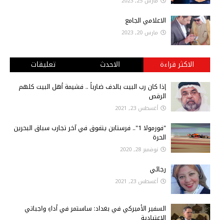
مارس 25, 2023
الاعلامي الجامع
مارس 20, 2023
الاكثر قراءة
الاحدث
تعليقات
إذا كان رب البيت بالدف ضارباً .. فشيمة أهل البيت كلهم
الرقص
أغسطس 23, 2021
"فورمولا 1".. فرستابن يتفوق في آخر تجارب سباق البحرين
الحرة
نوفمبر 28, 2020
رجائي
أغسطس 23, 2021
السفير الأميركي في بغداد: ساستمر في أداءِ واجباتي
الاعتيادية