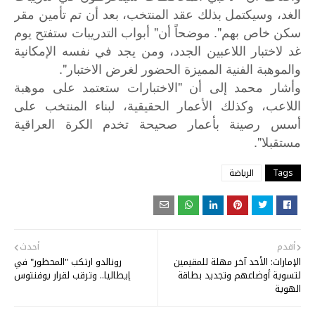
الغد، وسيكتمل بذلك عقد المنتخب، بعد أن تم تأمين مقر
سكن خاص بهم". موضحاً أن" أبواب التدريبات ستفتح يوم
غد لاختبار اللاعبين الجدد، ومن يجد في نفسه الإمكانية
والموهبة الفنية المميزة الحضور لغرض الاختبار".
"
وأشار
محمد
إلى
أن
الاختبارات
ستعتمد
على
موهبة
اللاعب،
وكذلك
الأعمار
الحقيقية،
لبناء
المنتخب
على
أسس
رصينة
بأعمار
صحيحة
تخدم
الكرة
العراقية
".
مستقبلا
Tags
الرياضة
أقدم
أحدث
الإمارات: الأحد آخر مهلة للمقيمين
رونالدو ارتكب "المحظور" في
لتسوية أوضاعهم وتجديد بطاقة
إيطاليا.. وترقب لقرار يوفنتوس
الهوية