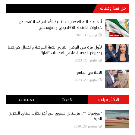
من هنا وهناك
أ‌. د. عبد الله الغصاب: «التربية الأساسية» انتهت من
خطوات الاعتماد الأكاديمي والمؤسسي
يونيو 11, 2023
لأول مرة في الوطن العربي نجمة الموضة والجمال جورجينا
رودريغز الوجه الإعلاني لعدسات "أمارا"
مارس 25, 2023
الاعلامي الجامع
مارس 20, 2023
الاكثر قراءة
الاحدث
تعليقات
"فورمولا 1".. فرستابن يتفوق في آخر تجارب سباق البحرين
الحرة
نوفمبر 28, 2020