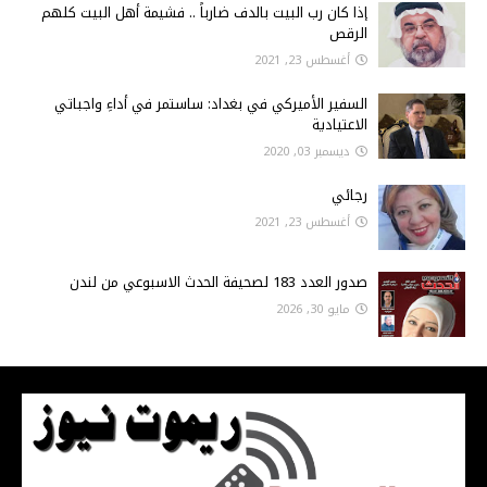
إذا كان رب البيت بالدف ضارباً .. فشيمة أهل البيت كلهم
الرقص
أغسطس 23, 2021
السفير الأميركي في بغداد: ساستمر في أداءِ واجباتي
الاعتيادية
ديسمبر 03, 2020
رجائي
أغسطس 23, 2021
صدور العدد 183 لصحيفة الحدث الاسبوعي من لندن
مايو 30, 2026