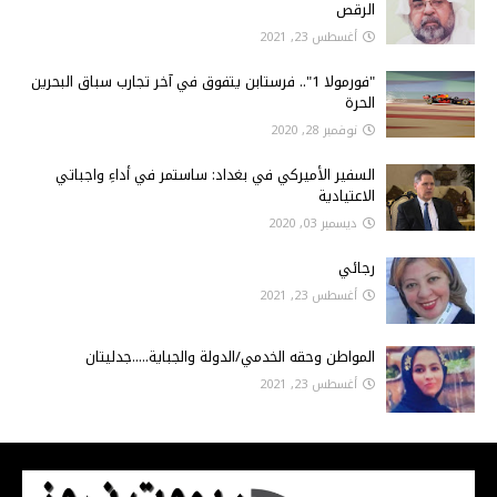
الرقص
أغسطس 23, 2021
"فورمولا 1".. فرستابن يتفوق في آخر تجارب سباق البحرين
الحرة
نوفمبر 28, 2020
السفير الأميركي في بغداد: ساستمر في أداءِ واجباتي
الاعتيادية
ديسمبر 03, 2020
رجائي
أغسطس 23, 2021
المواطن وحقه الخدمي/الدولة والجباية.....جدليتان
أغسطس 23, 2021