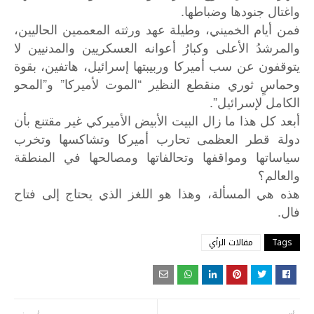
واغتال جنودها وضباطها.
فمن أيام الخميني، وطيلة عهد ورثته المعممين الحاليين،
والمرشدُ الأعلى وكبارُ أعوانه العسكريين والمدنيين لا
يتوقفون عن سب أميركا وربيبتها إسرائيل، هاتفين، بقوة
وحماسٍ ثوري منقطع النظير “الموت لأميركا” و”المحو
الكامل لإسرائيل”.
أبعد كل هذا ما زال البيت الأبيض الأميركي غير مقتنع بأن
دولة قطر العظمى تحارب أميركا وتشاكسها وتخرب
سياساتها ومواقفها وتحالفاتها ومصالحها في المنطقة
والعالم؟
هذه
هي
المسألة،
وهذا
هو
اللغز
الذي
يحتاج
إلى
فتاح
.
فال
Tags
مقالات الرأي