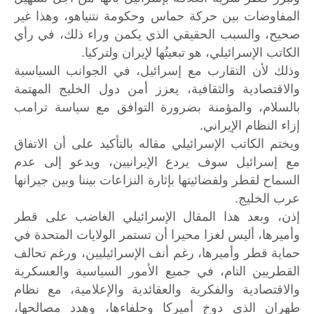
المفاوضات بين حركة حماس وحكومة نتنياهو، وهذا غير
صحيح، والسبب الحقيقي الذي يكمن وراء ذلك، في رأي
الكاتب الإسرائيلي، هو تبعيتُها لإيران ولتركيا.
وذلك لأن التقارب مع إسرائيل، في الجوانب السياسية
والاقتصادية والثقافية، يعزز أمن دول الخليج المهتمة
بالسلام، والمؤمنة بضرورة التوافق مع سياسة ترامب
إزاء النظام الإيراني.
ويختم الكاتب الإسرائيلي مقاله بالتأكيد على أن الاتفاق
مع إسرائيل سوف يردع الإيرانيين، ويدعو إلى عدم
السماح لقطر ولفضائيتها بإثارة النزاعات بيننا وبين جيرانها
عرب الخليج.
إذن، وبعد هذا المقال الإسرائيلي الغاضب على قطر
وأميرها، أليس لغزا محيرا أن تستمر الولايات المتحدة في
حماية قطر وأميرها، رغم أنف الإسرائيليين، ورغم تحالف
القطريين التام، في جميع الأمور السياسية والعسكرية
والاقتصادية والفكرية والعقائدية والإعلامية، مع نظام
طهران الذي دوخ أميركا وحلفاءها، وهدد مصالحها،