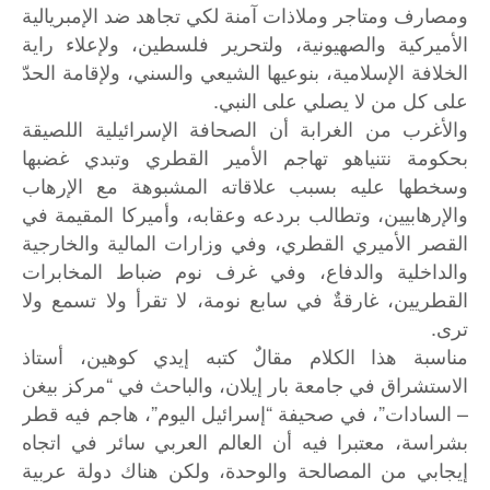
ومصارف ومتاجر وملاذات آمنة لكي تجاهد ضد الإمبريالية
الأميركية والصهيونية، ولتحرير فلسطين، ولإعلاء راية
الخلافة الإسلامية، بنوعيها الشيعي والسني، ولإقامة الحدّ
على كل من لا يصلي على النبي.
والأغرب من الغرابة أن الصحافة الإسرائيلية اللصيقة
بحكومة نتنياهو تهاجم الأمير القطري وتبدي غضبها
وسخطها عليه بسبب علاقاته المشبوهة مع الإرهاب
والإرهابيين، وتطالب بردعه وعقابه، وأميركا المقيمة في
القصر الأميري القطري، وفي وزارات المالية والخارجية
والداخلية والدفاع، وفي غرف نوم ضباط المخابرات
القطريين، غارقةٌ في سابع نومة، لا تقرأ ولا تسمع ولا
ترى.
مناسبة هذا الكلام مقالٌ كتبه إيدي كوهين، أستاذ
الاستشراق في جامعة بار إيلان، والباحث في “مركز بيغن
– السادات”، في صحيفة “إسرائيل اليوم”، هاجم فيه قطر
بشراسة، معتبرا فيه أن العالم العربي سائر في اتجاه
إيجابي من المصالحة والوحدة، ولكن هناك دولة عربية