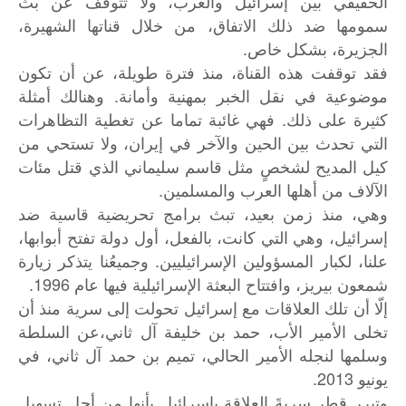
الحقيقي بين إسرائيل والعرب، ولا تتوقف عن بث
سمومها ضد ذلك الاتفاق، من خلال قناتها الشهيرة،
الجزيرة، بشكل خاص.
فقد توقفت هذه القناة، منذ فترة طويلة، عن أن تكون
موضوعية في نقل الخبر بمهنية وأمانة. وهنالك أمثلة
كثيرة على ذلك. فهي غائبة تماما عن تغطية التظاهرات
التي تحدث بين الحين والآخر في إيران، ولا تستحي من
كيل المديح لشخصٍ مثل قاسم سليماني الذي قتل مئات
الآلاف من أهلها العرب والمسلمين.
وهي، منذ زمن بعيد، تبث برامج تحريضية قاسية ضد
إسرائيل، وهي التي كانت، بالفعل، أول دولة تفتح أبوابها،
علنا، لكبار المسؤولين الإسرائيليين. وجميعُنا يتذكر زيارة
شمعون بيريز، وافتتاح البعثة الإسرائيلية فيها عام 1996.
إلّا أن تلك العلاقات مع إسرائيل تحولت إلى سرية منذ أن
تخلى الأمير الأب، حمد بن خليفة آل ثاني،عن السلطة
وسلمها لنجله الأمير الحالي، تميم بن حمد آل ثاني، في
يونيو 2013.
وتبرر قطر سريةَ العلاقة بإسرائيل بأنها من أجل تسهيل