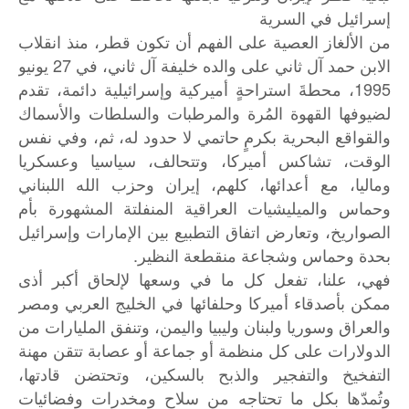
إسرائيل في السرية
من الألغاز العصية على الفهم أن تكون قطر، منذ انقلاب
الابن حمد آل ثاني على والده خليفة آل ثاني، في 27 يونيو
1995، محطةَ استراحةٍ أميركية وإسرائيلية دائمة، تقدم
لضيوفها القهوة المُرة والمرطبات والسلطات والأسماك
والقواقع البحرية بكرمٍ حاتمي لا حدود له، ثم، وفي نفس
الوقت، تشاكس أميركا، وتتحالف، سياسيا وعسكريا
وماليا، مع أعدائها، كلهم، إيران وحزب الله اللبناني
وحماس والميليشيات العراقية المنفلتة المشهورة بأم
الصواريخ، وتعارض اتفاق التطبيع بين الإمارات وإسرائيل
بحدة وحماس وشجاعة منقطعة النظير.
فهي، علنا، تفعل كل ما في وسعها لإلحاق أكبر أذى
ممكن بأصدقاء أميركا وحلفائها في الخليج العربي ومصر
والعراق وسوريا ولبنان وليبيا واليمن، وتنفق المليارات من
الدولارات على كل منظمة أو جماعة أو عصابة تتقن مهنة
التفخيخ والتفجير والذبح بالسكين، وتحتضن قادتها،
وتُمدّها بكل ما تحتاجه من سلاح ومخدرات وفضائيات