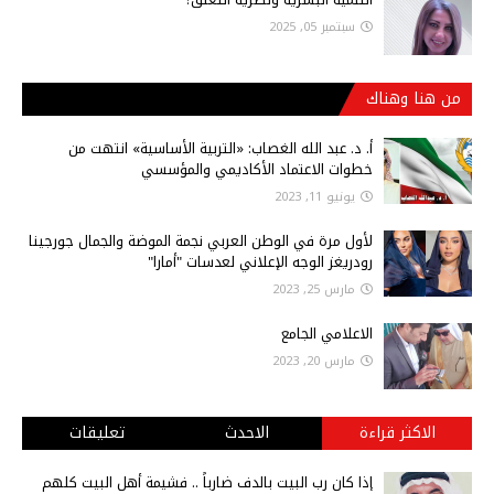
سبتمبر 05, 2025
من هنا وهناك
أ‌. د. عبد الله الغصاب: «التربية الأساسية» انتهت من
خطوات الاعتماد الأكاديمي والمؤسسي
يونيو 11, 2023
لأول مرة في الوطن العربي نجمة الموضة والجمال جورجينا
رودريغز الوجه الإعلاني لعدسات "أمارا"
مارس 25, 2023
الاعلامي الجامع
مارس 20, 2023
الاكثر قراءة
الاحدث
تعليقات
إذا كان رب البيت بالدف ضارباً .. فشيمة أهل البيت كلهم