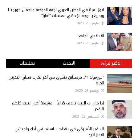
لأول مرة في الوطن العربي نجمة الموضة والجمال جورجينا
رودريغز الوجه الإعلاني لعدسات "أمارا"
مارس 25, 2023
الاعلامي الجامع
مارس 20, 2023
الاكثر قراءة
الاحدث
تعليقات
"فورمولا 1".. فرستابن يتفوق في آخر تجارب سباق البحرين
الحرة
نوفمبر 28, 2020
إذا كان رب البيت بالدف ضارباً .. فشيمة أهل البيت كلهم
الرقص
أغسطس 23, 2021
السفير الأميركي في بغداد: ساستمر في أداءِ واجباتي
الاعتيادية