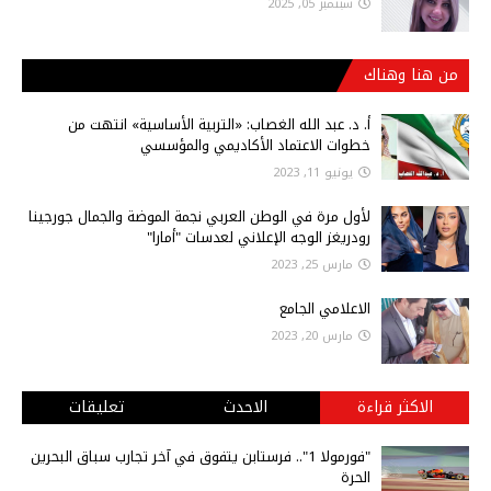
سبتمبر 05, 2025
من هنا وهناك
أ‌. د. عبد الله الغصاب: «التربية الأساسية» انتهت من
خطوات الاعتماد الأكاديمي والمؤسسي
يونيو 11, 2023
لأول مرة في الوطن العربي نجمة الموضة والجمال جورجينا
رودريغز الوجه الإعلاني لعدسات "أمارا"
مارس 25, 2023
الاعلامي الجامع
مارس 20, 2023
الاكثر قراءة
الاحدث
تعليقات
"فورمولا 1".. فرستابن يتفوق في آخر تجارب سباق البحرين
الحرة