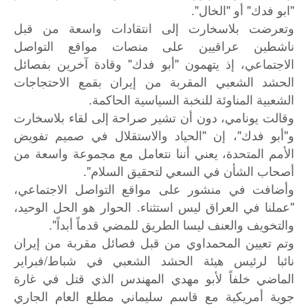
"ابو فدك" أو "الخال".
وتعرضت بلاسخارت إلى انتقادات واسعة من قبل
ناشطين عراقيين على منصات مواقع التواصل
الاجتماعي، إذ يتهمون "أبو فدك" وقادة آخرين بفصائل
الحشد الشعبي المقربة من إيران بقمع الاحتجاجات
الشعبية المناوئة للنخبة السياسية الحاكمة.
وقالت يونامي، دون أن تشير صراحة إلى لقاء بلاسخارت
و"أبو فدك"، إن "الحياد والاستقلال في صميم تفويض
الأمم المتحدة، يعني أننا نتعامل مع مجموعة واسعة من
أصحاب الشأن في السعي لتحقيق السلام".
وأضافت في منشور على مواقع التواصل الاجتماعي،
"عملنا في العراق ليس استثناء. الحوار هو الحل الوحيد،
والتخويف والعنف ليسا الطريق للمضي قدماً أبداً".
وتم تعيين المحمداوي من قبل فصائل مقربة من إيران
نائبا لرئيس هيئة الحشد الشعبي في شباط/فبراير
الماضي خلفاً لأبو مهدي المهندس الذي قتل في غارة
جوية أمريكية مع قاسم سليماني مطلع العام الجاري