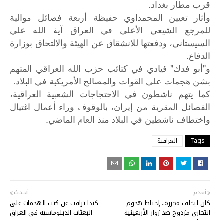
قرب مطار بغداد.
وأثار تعيين المحمداوي حفيظة أربعة فصائل موالية
للمرجع الشيعي الأعلى في العراق آية الله علي
السيستاني، ودفعتها للانشقاق عن الهيئة والالتحاق بوزارة
الدفاع.
و"أبو فدك" قيادي في كتائب حزب الله العراقي المتهم
بشن هجمات على القوات والمصالح الأمريكية في البلاد.
كما
يتهم
ناشطون
في
الاحتجاجات
الشعبية
العراقية،
الفصائل
المقربة
من
إيران،
بالوقوف
وراء
أعمال
اغتيال
.
واختطاف
ناشطين
في
البلاد
منذ
العام
الماضي
Tags
العراقية
أقدم
أحدث
كان ليخلف مجزرة.. إحباط هجوم
كندا تراقب عن كثب الهجمات على
انتحاري مزدوج ضد زوار الأربعينية
البعثات الدبلوماسية في العراق