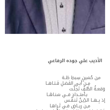
الأَديب علي جوده الرفاعي
مـِن حُسَينٍ سِبطِ طَــهَ
مِــن أَبـي الفَضـلِ فَـتـاهــا
وَقعـةُ الطَّـفِّ تَجلَّـت
بـٱمتــدادٍ فــي سَنـاهَــا
إذ بِــهــا الدِّيـنُ تَنـفَّـس
مـِـن رِيــاضٍ فـي ثَـراهـا