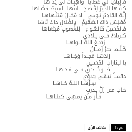
فَالبلايا لي عَطايا واهِبَـاتٌ لي يَداهـا
كَـفُّـها الخَيرُ لِقَـصـدٍ ابنُهـا السِبطُ مَشَـاهـا
إِنَّـهُ القادِمُ يَـومي لا مُحَـالَ مُنتَـهاهـا
مُفلِـسٌ ذاكَ السَّقيمُ بِالضَّلالِ ذاكَ تَاهـا
فَالحُسَينُ كَالهَـواءِ لِلشُّعوبِ مُبتَغاها
كـَـربلاءُ فــي بـِـلادي
رَفـَــعَ اللهُ لِـــواهــا
كُـلَّــما مـَـرَّ زَمـــانٌ
زادَهــا مَجــداً وَجَــاهــا
يا لـِـثاراتِ الحُسَــينِ
صَـــوتُ حـَـقِّ فــي مَـداهــا
دائمــاً يَبـقـى يـُدوِّي
سِـرُّهــا اللــهُ حَباهــا
خـابَ مـَـن زَلَّ بِـدربٍ
فَـاز مـَـن يَمـشِي خـُطـاهــا
Tags
مقالات الرأي