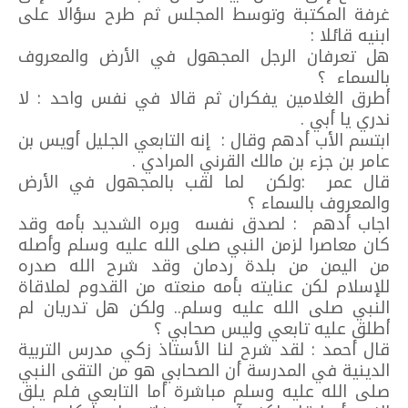
غرفة المكتبة وتوسط المجلس ثم طرح سؤالا على
ابنيه قائلا :
هل تعرفان الرجل المجهول في الأرض والمعروف
بالسماء ؟
أطرق الغلامين يفكران ثم قالا في نفس واحد : لا
ندري يا أبي .
ابتسم الأب أدهم وقال : إنه التابعي الجليل أويس بن
عامر بن جزء بن مالك القرني المرادي .
قال عمر :ولكن لما لقب بالمجهول في الأرض
والمعروف بالسماء ؟
اجاب أدهم : لصدق نفسه وبره الشديد بأمه وقد
كان معاصرا لزمن النبي صلى الله عليه وسلم وأصله
من اليمن من بلدة ردمان وقد شرح الله صدره
للإسلام لكن عنايته بأمه منعته من القدوم لملاقاة
النبي صلى الله عليه وسلم.. ولكن هل تدريان لم
أطلق عليه تابعي وليس صحابي ؟
قال أحمد : لقد شرح لنا الأستاذ زكي مدرس التربية
الدينية في المدرسة أن الصحابي هو من التقى النبي
صلى الله عليه وسلم مباشرة أما التابعي فلم يلق