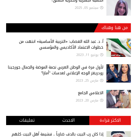
التنمية البشرية ونظرية التعلق؟
سبتمبر 05, 2025
من هنا وهناك
أ‌. د. عبد الله الغصاب: «التربية الأساسية» انتهت من
خطوات الاعتماد الأكاديمي والمؤسسي
يونيو 11, 2023
لأول مرة في الوطن العربي نجمة الموضة والجمال جورجينا
رودريغز الوجه الإعلاني لعدسات "أمارا"
مارس 25, 2023
الاعلامي الجامع
مارس 20, 2023
الاكثر قراءة
الاحدث
تعليقات
إذا كان رب البيت بالدف ضارباً .. فشيمة أهل البيت كلهم