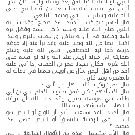
النبي أو لاقاه لكنه آمن بعد وفاته ولربما كان عذر
أوس في عنايته بأمه مما منعه من لقاء النبي صلى
الله عليه وسلم سببا في وصفه بالتابعي
قال أدهم : بوركت يا أحمد ..هذا صحيح وقد بشر به
النبي صلى الله عليه وسلم ذاكرا اسمه وفضل بره
بأمه وصفته في أن به بياض أي مصاب بالبرص وهذا
اختبار أيضا من الله وصبر عليه وقد برأ منه إلا موضع
درهم كما نبه المصطفى صلى الله عليه وسلم
صحابته إلى منزلة أويس عند الله وأنه لو أقسم على
الله لأبره فكان سيدنا عمر بن الخطاب إذا أتى عليه
أحد من أهل اليمن سأل عن أويس طمعا في دعائه له
بالمغفرة وقد كان ...
قال عمر : وكيف كانت نهايته يا أبي ؟
قال الأب أدهم : كان ضمن صفوف الأمام علي بن أبي
طالب في موقعة صفين وقد دعا الله أن يرزقه
الشهادة فاستشهد رحمه الله ..
قال أحمد : لقد سمعت يا أبي أن الوزغ أو البرص هو
السبب في الإصابة بالبهاق أو البرص فهل هذا
صحيحا ؟
قال الأب مبتسما : هذه من الأقوال الشائعة يا بني