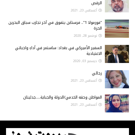
الرقص
أغسطس 23, 2021
"فورمولا 1".. فرستابن يتفوق في آخر تجارب سباق البحرين
الحرة
نوفمبر 28, 2020
السفير الأميركي في بغداد: ساستمر في أداءِ واجباتي
الاعتيادية
ديسمبر 03, 2020
رجائي
أغسطس 23, 2021
المواطن وحقه الخدمي/الدولة والجباية.....جدليتان
أغسطس 23, 2021