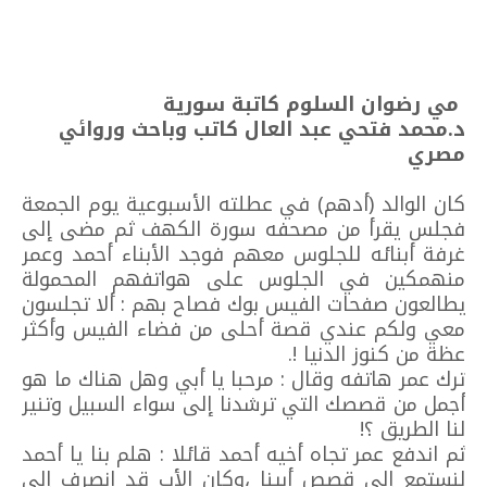
مي رضوان السلوم كاتبة سورية
د.محمد فتحي عبد العال كاتب وباحث وروائي
مصري
كان الوالد (أدهم) في عطلته الأسبوعية يوم الجمعة
فجلس يقرأ من مصحفه سورة الكهف ثم مضى إلى
غرفة أبنائه للجلوس معهم فوجد الأبناء أحمد وعمر
منهمكين في الجلوس على هواتفهم المحمولة
يطالعون صفحات الفيس بوك فصاح بهم : ألا تجلسون
معي ولكم عندي قصة أحلى من فضاء الفيس وأكثر
عظة من كنوز الدنيا !.
ترك عمر هاتفه وقال : مرحبا يا أبي وهل هناك ما هو
أجمل من قصصك التي ترشدنا إلى سواء السبيل وتنير
لنا الطريق ؟!
ثم اندفع عمر تجاه أخيه أحمد قائلا : هلم بنا يا أحمد
لنستمع إلى قصص أبينا ،وكان الأب قد انصرف إلى