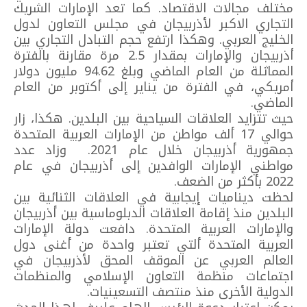
مختلف مجالات الاقتصاد. كما تعد الإمارات الشريك
التجاري الاكبر لأذربيجان في مجلس التعاون لدول
الخليج العربي. وهكذا ارتفع حجم التبادل التجاري بين
أذربيجان والإمارات بمقدار 2.5 مرة مقارنة بالفترة
المماثلة من العام الماضي وبلغ 94.62 مليون دولار
أمريكي، في الفترة من يناير إلى أكتوبر من العام
الماضي.
حيث تتزايد العلاقات السياحية بين البلدين. هكذا، زار
حوالي 17 ألف مواطن من الإمارات العربية المتحدة
جمهورية أذربيجان خلال عام 2021. وزاد عدد
مواطني الإمارات الوافدين إلى أذربيجان في عام
2022 بأكثر من الضعف.
لحظت ديناميات إيجابية في العلاقات الثنائية بين
البلدين منذ إقامة العلاقات الدبلوماسية بين أذربيجان
والإمارات العربية المتحدة. دافعت دولة الإمارات
العربية المتحدة ألتي تعتبر واحدة من أغنى دول
العالم العربي عن الموقف المحق لأذربيجان في
اجتماعات منظمة التعاون الإسلامي والمنظمات
الدولية الأخرى منذ منتصف التسعينيات.