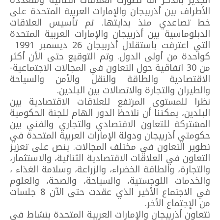
الجدير بالذكر أنه تطورت العلاقات الثنائية ومتعددة
الأطراف بين أذربيجان والإمارات العربية المتحدة على
خط تصاعدي منذ بدايتها. تم تأسيس العلاقات
الدبلوماسية بين أذربيجان والإمارات العربية المتحدة
التي اعترفت باستقلال أذربيجان 26 ديسمبر 1991
كواحدة من أولى الدول. وتم التوقيع حتى الأن أكثر
من 30 اتفاقية حول التعاون في المجالات الاجتماعية-
الاقتصادية والطاقة والنقل والأمن والسياحة
والطيران والتجارة والاتصالات بين البلدين.
نظرا للمستوى المرتفع للعلاقات الاقتصادية بين
البلدين، يمكننا أن نلاحظ الدور الهام للجنة الحكومية
المشتركة للتعاون الاقتصادي والتجاري والفني بين
حكومتي أذربيجان ودولة الإمارات العربية المتحدة في
تطوير التعاون في مختلف المجالات. ينص على تعزيز
التعاون في العلاقات الاقتصادية الثنائية، والاستثمار،
والتجارة، والطاقة الخضراء، والزراعة، وسلامة الغذاء ،
والخدمات اللوجستية، والسياحة، والصحة، والعلوم
في الاجتماع الأخير الذي عقدت حتى الآن 8 جلسات
من الإجتماع الأخر.
تتعاون أذربيجان والإمارات العربية المتحدة بنشاط في