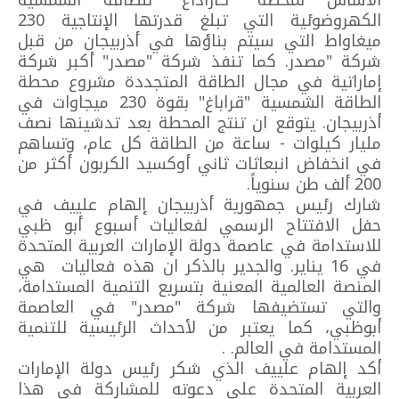
الأساس لمحطة "كاراداغ" للطاقة الشمسية
الكهروضوئية التي تبلغ قدرتها الإنتاجية 230
ميغاواط التي سيتم بناؤها في أذربيجان من قبل
شركة "مصدر. كما تنفذ شركة "مصدر" أكبر شركة
إماراتية في مجال الطاقة المتجددة مشروع محطة
الطاقة الشمسية "قراباغ" بقوة 230 ميجاوات في
أذربيجان. يتوقع ان تنتج المحطة بعد تدشينها نصف
مليار كيلوات - ساعة من الطاقة كل عام، وتساهم
في انخفاض انبعاثات ثاني أوكسيد الكربون أكثر من
200 ألف طن سنوياً.
شارك رئيس جمهورية أذربيجان إلهام علييف في
حفل الافتتاح الرسمي لفعاليات أسبوع أبو ظبي
للاستدامة في عاصمة دولة الإمارات العربية المتحدة
في 16 يناير. والجدير بالذكر ان هذه فعاليات هي
المنصة العالمية المعنية بتسريع التنمية المستدامة،
والتي تستضيفها شركة "مصدر" في العاصمة
أبوظبي، كما يعتبر من لأحداث الرئيسية للتنمية
المستدامة في العالم. .
أكد إلهام علييف الذي شكر رئيس دولة الإمارات
العربية المتحدة على دعوته للمشاركة في هذا