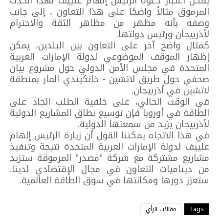
يمكن اعتبار دعوة الرئيس إلهام علييف لهذا الحدث
المرموق مثالاً واضحًا على هذا التعاون ، إلى جانب
وصفه بأنه مظهر من مظاهر الثقة والاحترام
لأذربيجان ورئيس دولتها.
كمثال واضح آخر على التعاون بين البلدين، يمكن
إظهار الموقف الموضوعي لدولة الإمارات العربية
المتحدة في مجلس الأمن الدولي حول مشروع بيان
صحفي حول طريق لاتشين - خانكيندي المار بمنطقة
لاتشين في أذربيجان.
في الوقت الحالي، على خلفية الطلب الجاد على
الطاقة في أوروبا فإن توسيع نطاق المشاريع الدولية
لأذربيجان يزيد من سمعتها الدولية.
في هذا الاتجاه يمكننا القول أن زيارة الرئيس إلهام
علييف لدولة الإمارات العربية المتحدة نتيجة وتنفيذ
مشاريع مشتركة مع شركة "مصدر" المرموقة ستزيد
من ديناميات التعاون في مجال الإقتصادي لدينا.
ستعزز دورها ومكانتها في سوق الطاقة العالمية.
Tags
مقالات الرأي