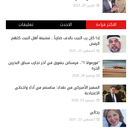
مارس 20, 2023
الاكثر قراءة
الاحدث
تعليقات
إذا كان رب البيت بالدف ضارباً .. فشيمة أهل البيت كلهم
الرقص
أغسطس 23, 2021
"فورمولا 1".. فرستابن يتفوق في آخر تجارب سباق البحرين
الحرة
نوفمبر 28, 2020
السفير الأميركي في بغداد: ساستمر في أداءِ واجباتي
الاعتيادية
ديسمبر 03, 2020
رجائي
أغسطس 23, 2021