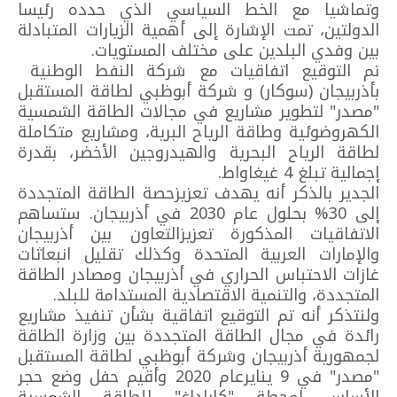
وتماشيا مع الخط السياسي الذي حدده رئيسا
الدولتين، تمت الإشارة إلى أهمية الزيارات المتبادلة
بين وفدي البلدين على مختلف المستويات.
تم التوقيع اتفاقيات مع شركة النفط الوطنية
بأذربيجان (سوكار) و شركة أبوظبي لطاقة المستقبل
"مصدر" لتطوير مشاريع في مجالات الطاقة الشمسية
الكهروضوئية وطاقة الرياح البرية، ومشاريع متكاملة
لطاقة الرياح البحرية والهيدروجين الأخضر، بقدرة
إجمالية تبلغ 4 غيغاواط.
الجدير بالذكر أنه يهدف تعزيزحصة الطاقة المتجددة
إلى 30% بحلول عام 2030 في أذربيجان. ستساهم
الاتفاقيات المذكورة تعزيزالتعاون بين أذربيجان
والإمارات العربية المتحدة وكذلك تقليل انبعاثات
غازات الاحتباس الحراري في أذربيجان ومصادر الطاقة
المتجددة، والتنمية الاقتصادية المستدامة للبلد.
ولنتذكر أنه تم التوقيع اتفاقية بشأن تنفيذ مشاريع
رائدة في مجال الطاقة المتجددة بين وزارة الطاقة
لجمهورية أذربيجان وشركة أبوظبي لطاقة المستقبل
"مصدر" في 9 ينايرعام 2020 وأقيم حفل وضع حجر