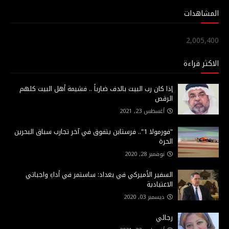
المشاهدات
2,005,400
الاكثر قراءة
إذا كان رب البيت بالدف ضارباً .. فشيمة أهل البيت كلهم
الرقص
أغسطس 23, 2021
"فورمولا 1".. فرستابن يتفوق في آخر تجارب سباق البحرين
الحرة
نوفمبر 28, 2020
السفير الأميركي في بغداد: ساستمر في أداءِ واجباتي
الاعتيادية
ديسمبر 03, 2020
رجائي