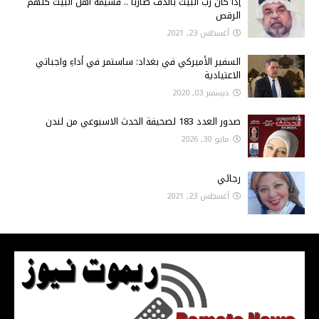
إذا كان رب البيت بالدف ضارباً .. فشيمة أهل البيت كلهم
الرقص
أغسطس 23, 2021
السفير الأميركي في بغداد: ساستمر في أداءِ واجباتي
الاعتيادية
ديسمبر 03, 2020
صدور العدد 183 لصحيفة الحدث الاسبوعي من لندن
مايو 30, 2026
رجائي
أغسطس 23, 2021