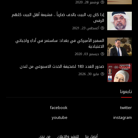
نوفمبر 28, 2020
إذا كان رب البيت بالدف ضارباً .. فشيمة أهل البيت كلهم
الرقص
أغسطس 23, 2021
السفير الأميركي في بغداد: ساستمر في أداءِ واجباتي
الاعتيادية
ديسمبر 03, 2020
صدور العدد 183 لصحيفة الحدث الاسبوعي من لندن
مايو 30, 2026
تابعونا
facebook
twitter
youtube
instagram
أتصل بنا
للنشر والاعلان
من نحن