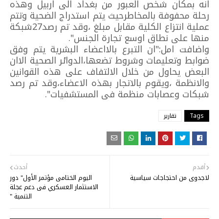
انه بمكان شخص العبور من بغداد الى اربيل وهذه
رحلة محفوفة بالمخاطرحيث يتم استدراج الضحية وتتم
عملية انتزاع الكلية مقابل مبلغ ،وقد تم رصد27شبكة
منها على نطاق اوسع تجارة الجنس".
واضافت امل:"ان التبرع بالااعضاء البشرية يتم وفق
ضوابط وتعليمات وشروط تضعها،الدوائر الصحية الاان
البعض يحاول من خلال الالتفاف على هذه القوانين
والانظمة ،ويقوم بالاتجار بهذه الاعضاء،وقد تم رصد
شبكات وعصابات منظمة فى المستشفيات".
Tags
تقارير
أقدم
أحدث
لاجدوى من احتجاجات سياسية
اليوم الختامى مؤتمر الأول" دور
الاستثمار العسكري فى دعم عجلة
التنمية "