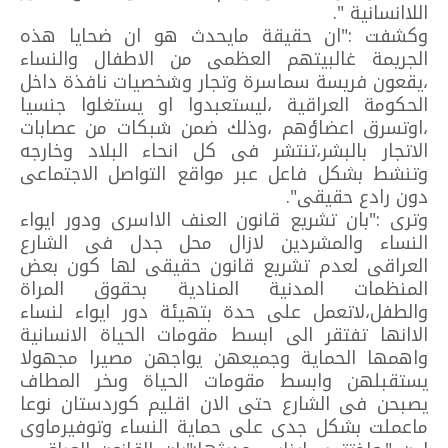
اللاانسانية ".
وكشفت :"ان حقيقة مايحدث هو ان ضحايا هذه
الجريمة غالبيتهم العظمى من الاطفال والنساء
،يقعون فريسة سماسرة وتجار وشخصيات نافذة داخل
الحكومة العراقية ،ليستعبدوا او يستغلوا جنسيا
،اوتسرق اعضاؤهم ،وذلك ضمن شبكات من عصابات
الاتجار بالبشر،تنتشر فى كل انحاء البلاد وخارجه
وتنشط بشكل فاعل عبر مواقع التواصل الاجتماعى
دون رادع حقيقى".
وترى :"بان تشريع قانون العنف الااسرى ودور ايواء
النساء والمشردين لازال محل جدل فى الشارع
العراقى لعدم تشريع قانون حقيقى لها كون بعض
المنظمات المدنية المنادية بحقوق المراة
والطفل،لاتعمل على حدة بتهيئة دور ايواء لنساء
الاانها تفتقر الى ابسط مقومات الحياة الانسانية
واهمها الحماية وجميعهن يواجهن مصيرا مجهولا
يستقبلهن وابسط مقومات الحياة وىخر المطاف
يصبحن فى الشارع حتى الان اقليم كوردستان نوعا
ماعملت بشكل جدى على حماية النساء وتوفيرماوى