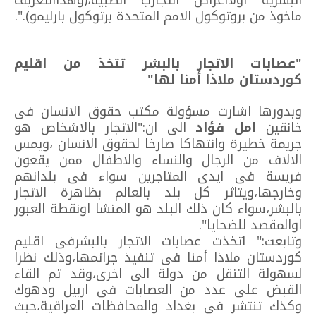
البشرية اولااغراض التجارب الطبية،(وهذاالتعريف
ماخوذ من بروتوكول الامم المتحدة برتوكول بارليمو).".
"عصابات الاتجار بالبشر تتخذ من اقليم
كوردستان ملاذا أمنا لها"
وبدورها اشارت مسؤولة مكتب حقوق الانسان فى
خانقين
امل فؤاد
الى ان:"الاتجار بالاشخاص هو
جريمة خطيرة وانتهاكا صارخا لحقوق الانسان ،ويمس
الالاف من الرجال والنساء والاطفال ممن يقعون
فريسة فى ايدى المتاجرين سواء فى بلدانهم
وخارجها،ويتاثر كل بلد بالعالم بظاهرة الاتجار
بالبشر،سواء كان ذلك البلد هو المنشا اونقطة العبور
اوالمقصد للضحايا".
وتابعت:" اتخذت عصابات الاتجار بالبشرفى اقليم
كوردستان ملاذا أمنا فى تنفيذ جرائمها،وذلك نظرا
لسهولة التنقل من دولة الى اخرى،وقد تم القاء
القبض على عدد من العصابات فى اربيل ودهوك
وكذك تنتشر فى بغداد والمحافظات العراقية،حبث