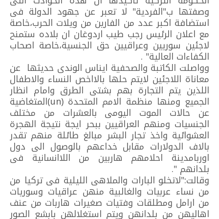
الحكومة التركية تاكيدها ان هذه الحوادث التى
وصفتها ب"الفردية" لا تعبر عن جهود الدولة فى
استضافة اكبر عدد من الفارين من ويلات الحرب،خاصة
مع اعلان الرئيس رجب طيب اردوغان ان بلاده ستمنح
لاجئين سوريين وعراقيين حق الجنسية،خاصة اصحاب
الكفاءات العالية" .
وواصلت الكاتبة والصحفية ايناس الوندى حديثها عن
معاناة اللاجئين لايتم حلها بالااخص النساء والاطفال
اللذين يتم التجارة بهم بشتى الطرق وامام انظار
الجميع ومنها منظمة الامم المتحدة (un)المتغاضية
عن حالات الموت اليومى بالعشرات من مختلف
الجنسيات ومنهم العراقيين ببحر ايجة نتيجة الهجرة
العشوائية واخذ تجار البشر مبالغ طائلة منهم تقدر
بالاف الدولارات مقابل خداعهم بالوصول الى دول
اوربامدينة احلامهم هاربين من اللاانسانية فى
بلدانهم ".
وقالت:"لاتخلو البارات والملاهى الليلية فى تركيا من
من نساء عربيات والغالبية منهن عراقيات وسوريات
من ارامل ومطلقات وفتيات صغيرات هاربات من عنف
اهاليهن من بلدانهن ويتم استغلالهن بابشع الصور