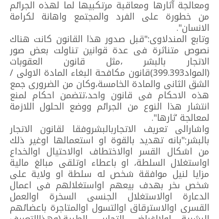
ومعالجة آثارها ومعاقبة مرتكبيها لما لهذه الجرائم
من خطورة على الفرد والمجتمع واهانة لكرامة
الانسان".
وتابع المندلاوى:"قبل صدور هذا القانون كانت هناك
نصوص متناثرة فى عدة قوانين تناولت بعض صور
الاتجار بالبشر ،مثل قانون العقوبات
(المواد399.393)قانون مكافحة البغاء المادة الاولى /
الشق الثانى والمادة الخامسة،وكان من الضرورى جمع
هذه الاحكام فى قانون واحد،تتضمن احكام لمنع
انتشار هذا النوع من الجرائم ووضع الحلول اللازمة
لمعالجة ’ثارها".
واشارالى تعريف الاتجاربالبشروفقا لقانون الاتجار
بالبشر:"بانه تهديد بالقوة او استعمالها اوغير ذلك
من اشكال القسر اوالاختطاف اوالاحتيال اوالخداع
اواستغلال السلطة، او باعطاء اوتلقى مبالغ مالية
مزايا لنيل موافقة شخص له سلطة او ولاية على
شخص ىخر بهدف بيعهم اواستغلالهم فى اعمال
الدعارة اوالاستغلال الجنسى السخرة اوالعمل
القسرى اوالاسترقاق اوالتسول اوالمتاجرة باعضائهم