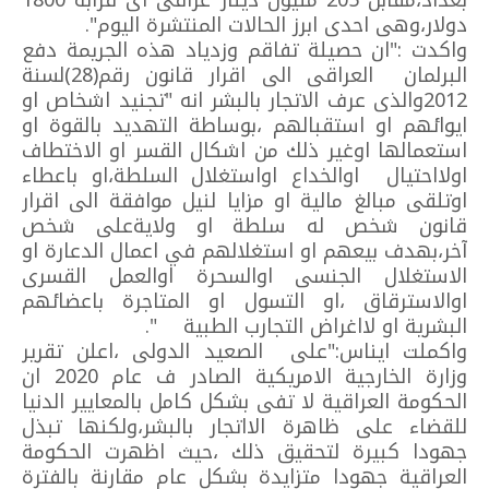
بغداد،مقابل 205 مليون دينار عراقى اى قرابة 1800
دولار،وهى احدى ابرز الحالات المنتشرة اليوم".
واكدت :"ان حصيلة تفاقم وزدياد هذه الجريمة دفع
البرلمان العراقى الى اقرار قانون رقم(28)لسنة
2012والذى عرف الاتجار بالبشر انه "تجنيد اشخاص او
ايوائهم او استقبالهم ،بوساطة التهديد بالقوة او
استعمالها اوغير ذلك من اشكال القسر او الاختطاف
اولااحتيال اوالخداع اواستغلال السلطة،او باعطاء
اوتلقى مبالغ مالية او مزايا لنيل موافقة الى اقرار
قانون شخص له سلطة او ولايةعلى شخص
آخر،بهدف بيعهم او استغلالهم في اعمال الدعارة او
الاستغلال الجنسى اوالسحرة اوالعمل القسرى
اوالاسترقاق ،او التسول او المتاجرة باعضائهم
البشرية او لااغراض التجارب الطبية ".
واكملت ايناس:"على الصعيد الدولى ،اعلن تقرير
وزارة الخارجية الامريكية الصادر ف عام 2020 ان
الحكومة العراقية لا تفى بشكل كامل بالمعايير الدنيا
للقضاء على ظاهرة الااتجار بالبشر،ولكنها تبذل
جهودا كبيرة لتحقيق ذلك ،حيث اظهرت الحكومة
العراقية جهودا متزايدة بشكل عام مقارنة بالفترة