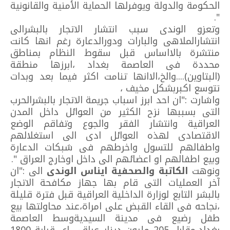
الحكومة والدولة ويوفرلها الحماية الأمنية والقانونية
".
وتعزو الوندى سبب انتشار الاتجار بالبشرالى
انتشارالملاهى والبارات ودورالدعارة رغم انها كانت
منتشرة بالااساس قبل سقوط النظام بمناطق
محددة فى العاصمة بغداد ،ابرزها منطقة
(البتاوين)....والخ،الاانها تنامت اكثر فيما بعد وبدات
تتوسع اكبربشكل مخيف ،
واشارت :"ان احد ابرز اسباب جريمة الاتجار بالبشرالحرب
التى بسببها نزح الكثير من العوائل داخل المدن
العراقية وانتشار الفقر والجوع وتفاقم الوضع
الاقتصادى لهذه العوائل ادى الى استغلالهم
واطفالهم للتسول واخرطهم فى شبكات الدعارة
وبيع اطفالهم او اعضائهم الى داخل اوخارج العراق ".
ونوهت
الكاتبة والصحفية ايناس الوندى
الى :"ان
آخر العمليات التى قام بها جهاز مكافحة الاتجار
بالبشر التابع لوزارة الداخلية العراقية قبل فترة قليلة
،نجاحه فى القاء القبض على امراة،عند محاولتها بيع
طفل رضيع فى مدينة السيديةوسط العاصمة