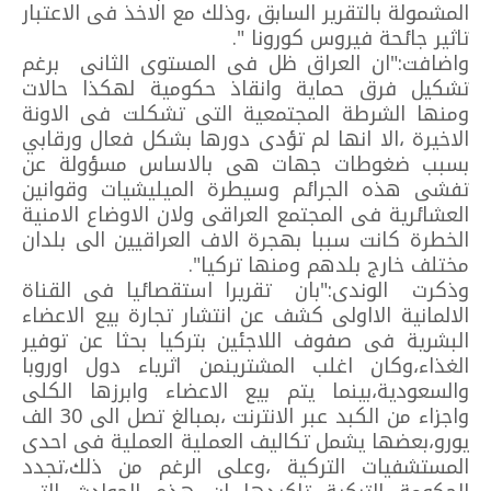
المشمولة بالتقرير السابق ،وذلك مع الاخذ فى الاعتبار
تاثير جائحة فيروس كورونا ".
واضافت:"ان العراق ظل فى المستوى الثانى برغم
تشكيل فرق حماية وانقاذ حكومية لهكذا حالات
ومنها الشرطة المجتمعية التى تشكلت فى الاونة
الاخيرة ،الا انها لم تؤدى دورها بشكل فعال ورقابي
بسبب ضغوطات جهات هى بالاساس مسؤولة عن
تفشى هذه الجرائم وسيطرة الميليشيات وقوانين
العشائرية فى المجتمع العراقى ولان الاوضاع الامنية
الخطرة كانت سببا بهجرة الاف العراقيين الى بلدان
مختلف خارج بلدهم ومنها تركيا".
وذكرت الوندى:"بان تقريرا استقصائيا فى القناة
الالمانية الااولى كشف عن انتشار تجارة بيع الاعضاء
البشرية فى صفوف اللاجئين بتركيا بحثا عن توفير
الغذاء،وكان اغلب المشترينمن اثرياء دول اوروبا
والسعودية،بينما يتم بيع الاعضاء وابرزها الكلى
واجزاء من الكبد عبر الانترنت ،بمبالغ تصل الى 30 الف
يورو،بعضها يشمل تكاليف العملية العملية فى احدى
المستشفيات التركية ،وعلى الرغم من ذلك،تجدد