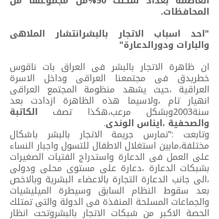
العاصمة بغداد شكلت 50%من مجموعها من
المحافظات.
"احد اسباب الاتجار بالبشرانتشار الملاهى
والبارات ودورالدعارة"
ان ظاهرة الاتجار بالبشر فى العراق بات ناقوس
خطريدق فى مجتمعنا العراقى وداخل الاسرة
العراقية ،حيث يشهد منظومة المجتمع العراقى
انهيار تام ،ولاسيما هذه الظاهرة ازدادت بعد
سنة2003وبشكل مرعب،هكذا تصف
الكاتبة
والصحفية ،ايناس الوندى
.
وتابعت :"تمارس جريمة الاتجار بالبشر باشكال
مختلفة،مابين استغلال الاطفال للتسول واجبار النساء
على العمل فى الدعارة واستدراج الفتيات الصغيرات
بشبكات الدعارة ،دعارة على مستوى محلى ودولى
،الى جانب الدعارة التجارة بالاعضاء البشرية وبالاخص
بعد سقوط النظام السابق وسيطرة الميليشيات
والجماعات المسلحة المنفذة فى الدولة والتى تمتلك
الحصة الاكبر من شبكات الاتجار بالبشروتحت انظار