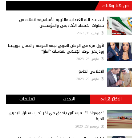
من هنا وهناك
أ‌. د. عبد الله الغصاب: «التربية الأساسية» انتهت من
خطوات الاعتماد الأكاديمي والمؤسسي
يونيو 11, 2023
لأول مرة في الوطن العربي نجمة الموضة والجمال جورجينا
رودريغز الوجه الإعلاني لعدسات "أمارا"
مارس 25, 2023
الاعلامي الجامع
مارس 20, 2023
الاكثر قراءة
الاحدث
تعليقات
"فورمولا 1".. فرستابن يتفوق في آخر تجارب سباق البحرين
الحرة
نوفمبر 28, 2020