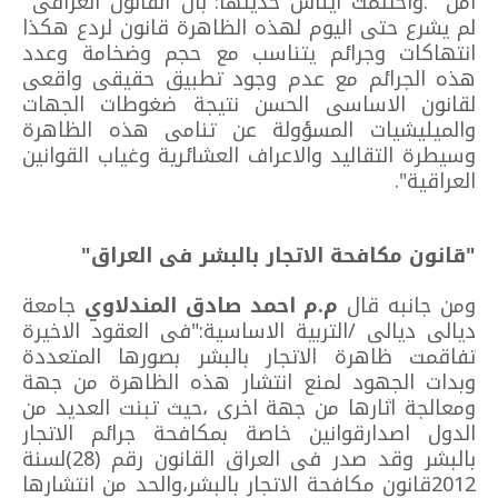
امن ".واختتمت ايناس حديثها:"بان القانون العراقى
لم يشرع حتى اليوم لهذه الظاهرة قانون لردع هكذا
انتهاكات وجرائم يتناسب مع حجم وضخامة وعدد
هذه الجرائم مع عدم وجود تطبيق حقيقى واقعى
لقانون الاساسى الحسن نتيجة ضغوطات الجهات
والميليشيات المسؤولة عن تنامى هذه الظاهرة
وسيطرة التقاليد والاعراف العشائرية وغياب القوانين
العراقية".
"قانون مكافحة الاتجار بالبشر فى العراق"
ومن جانبه قال
م.م احمد صادق المندلاوي
جامعة
ديالى ديالى /التربية الاساسية:"فى العقود الاخيرة
تفاقمت ظاهرة الاتجار بالبشر بصورها المتعددة
وبدات الجهود لمنع انتشار هذه الظاهرة من جهة
ومعالجة اثارها من جهة اخرى ،حيث تبنت العديد من
الدول اصدارقوانين خاصة بمكافحة جرائم الاتجار
بالبشر وقد صدر فى العراق القانون رقم (28)لسنة
2012قانون مكافحة الاتجار بالبشر،والحد من انتشارها