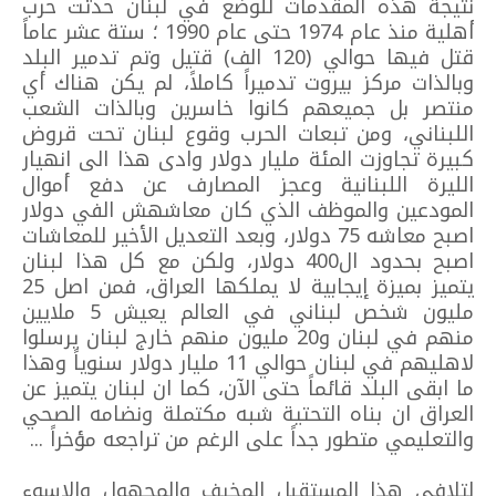
نتيجة هذه المقدمات للوضع في لبنان حدثت حرب
أهلية منذ عام 1974 حتى عام 1990 ؛ ستة عشر عاماً
قتل فيها حوالي (120 الف) قتيل وتم تدمير البلد
وبالذات مركز بيروت تدميراً كاملاً، لم يكن هناك أي
منتصر بل جميعهم كانوا خاسرين وبالذات الشعب
اللبناني، ومن تبعات الحرب وقوع لبنان تحت قروض
كبيرة تجاوزت المئة مليار دولار وادى هذا الى انهيار
الليرة اللبنانية وعجز المصارف عن دفع أموال
المودعين والموظف الذي كان معاشهش الفي دولار
اصبح معاشه 75 دولار، وبعد التعديل الأخير للمعاشات
اصبح بحدود ال400 دولار، ولكن مع كل هذا لبنان
يتميز بميزة إيجابية لا يملكها العراق، فمن اصل 25
مليون شخص لبناني في العالم يعيش 5 ملايين
منهم في لبنان و20 مليون منهم خارج لبنان يرسلوا
لاهليهم في لبنان حوالي 11 مليار دولار سنوياً وهذا
ما ابقى البلد قائماً حتى الآن، كما ان لبنان يتميز عن
العراق ان بناه التحتية شبه مكتملة ونضامه الصحي
والتعليمي متطور جداً على الرغم من تراجعه مؤخراً ...
لتلافي هذا المستقبل المخيف والمجهول والاسوء