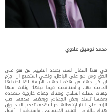
محمد توفيق علاوي
في هذا المقال لست بصدد التقييم من هو على
الحق ومن هو على الباطل، ولكني استطيع ان اجزم
ان كل جهة من هذه الجهات الأربعة لها اجندتها
الخاصة بها، والمتناقضة فيما بينها؛ وثلاث منها
جهات تمتلك السلاح، وهناك جهات خارجية متعددة
بعضها تسند بعض الجهات، وبعضها هدفها صب
الزيت على النار لإشعالها حرباً بهدف تدمير البلد، وإن
هناك حالة من التشنج الاجتماعي، واستطيع ان أقول