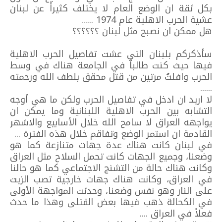
بكل ثقة ان الوضع العام لا يختلف كثيراً عن لبنان
عشية الحرب الاهلية عام 1974 ......
هل ممكن ان نصبح مثل لبنان ؟؟؟؟؟؟
سأذكركم بلبنان التي عشت تفاصيل الحرب الاهلية
فيها حيث كنت طالباً في الجامعة هناك في وسط
الحرب وافلتُ مرتين من قتل محقق بلطف الله ورحمته
......
لا اريد ان ادخل في تفاصيل الحرب ولكن ما هي أوجه
التشابه بين الحرب الاهلية اللبنانية وما يمكن ان
يواجهه العراق لا سامح الله خلال الأسابيع والاشهر
القادمة ان استمر الوضع وتفاقم خلال هذه الفترة ...
في لبنان كانت هناك عدة جهات متنازعة كما هو
وضعنا، وجميع الجهات كانت تحمل السلاح مثل العراق
وكانت هناك حالة من التشنج الاجتماعي كما هو حالنا
في العراق، وكانت هناك جهات خارجية تصب الزيت
على النار وهو نفس وضعنا، وحدثت المواجهة الأولى
في الكحالة ذهب فيها بعض القتلى وهذا ما حدث
فعلاً في العراق ....