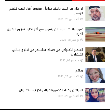
إذا كان رب البيت بالدف ضارباً .. فشيمة أهل البيت كلهم
الرقص
أغسطس 23, 2021
"فورمولا 1".. فرستابن يتفوق في آخر تجارب سباق البحرين
الحرة
نوفمبر 28, 2020
السفير الأميركي في بغداد: ساستمر في أداءِ واجباتي
الاعتيادية
ديسمبر 03, 2020
رجائي
أغسطس 23, 2021
المواطن وحقه الخدمي/الدولة والجباية.....جدليتان
أغسطس 23, 2021