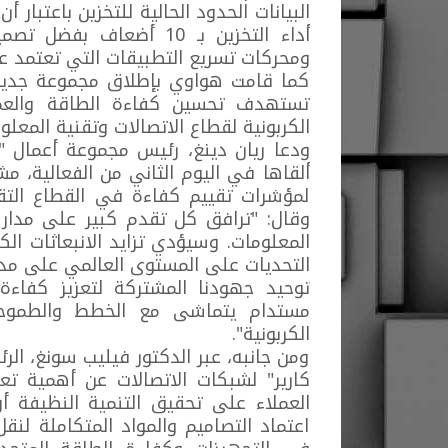
البيانات الحدود الحالية للتخزين باعتب
أداء التخزين بـ 10 أضعا
ومحركات تسريع التطبيقات التي تعتمد على
كما قامت هواوي بإطلاق مجموعة جديدة
تستهدف تحسين كفاءة الطاقة والعم
الكربونية لقطاع الاتصالات وتقنية المعل
ودعا ريان دينغ، رئيس مجموعة أعمال "ه
ألقاها في اليوم الثاني من الفعالية، 
لمؤشرات تقييم كفاءة في القطاع التقن
وقال: "ترافق كل تقدم كبير على مدار 
المعلومات. وسيؤدي تزايد الانبعاثات الكر
التحديات على المستوى العالمي على مدار
توحيد جهودنا المشتركة لتعزيز كفاءة
مستدام يتماشى مع الخطط والطموحا
الكربونية".
ومن جانبه، عبر الدكتور فيليب سونغ، ا
كارير" لشبكات الاتصالات عن أهمية تعز
العملاء على تحقيق التنمية النظيفة 
اعتماد التصاميم والمواد المتكاملة لنق