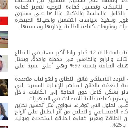
دة. وثانيها على مستوى التنسيق بين المحطات
للشبكات وتحسين كفاءة التوجيه لتعزيز كفاءة
ة بالكامل والسلسة والذكية. وثالثها على مستوى
وير وتنفيذ سياسات التشغيل والصيانة المبتكرة
ا
رات ومقومات كفاءة الطاقة وإدارتها وتحسينها.
بفضل المواد المبتكرة، توفر وحدة الطاقة باستطاعة 12 كيلو واط أكبر سعة في القطاع
لثالث والرابع والخامس في محطة واحدة. ويمتاز
حلOne Blade One Site بكفاءة استهلاك الطاقة بنسبة 97% وهي أعلى نسبة على
 التردد اللاسلكي فائق النطاق والهوائيات متعددة
التغذية بالحقن المباشر للإشارة المميزة التي
ر بشكل كامل دون الحاجة إلى الكابلات داخل
تعزيز كفاءة طاقة الاتصالات في التجهيزات.
د على الحلول التي توفرها هواوي مثل تحسين تخزين
كاء الاصطناعي والتخلص من أثر الظلال على ألواح
 الطاقة وتعزيز كفاءة الطاقة المتجددة وتوليد
2%.