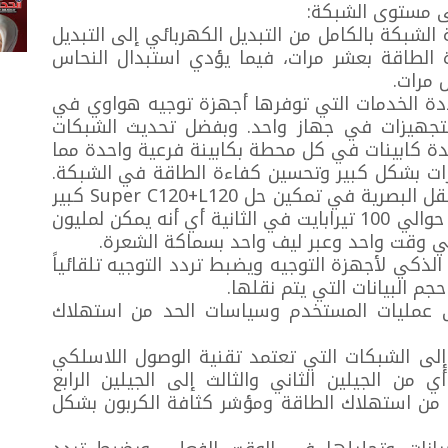
لى مستوى الشبكة:
 الشبكة بالكامل من التبديل الكهربائي إلى التبديل
الطاقة بعشر مرات، فيما يؤدي استبدال النحاس
 مرات.
دة الخدمات التي توفرها أجهزة توجيه هواوي في
لتجهيزات في جهاز واحد. وبفضل تحديث الشبكات
S)، يستبدل الحل عدة كابينات في كل محطة بكابينة فرعية واحدة مما
ات بشكل كبير وتحسين كفاءة الطاقة في الشبكة.
وساهم الابتكار المتواصل في شبكات النقل البصرية في تمكين حل Super C120+L120 كبير
النطاق من تعزيز سعة الألياف لتصل إلى حوالي 100 تيرابايت في الثانية أي أنه يمكن لمليون
ي وقت واحد وعبر ليف واحد بسماكة الشعرة.
الذكي لأجهزة التوجيه ويضبط تردد التوجيه تلقائياً
م البيانات التي يتم نقلها.
 عمليات المستخدم وسياسات الحد من استهلاك
إلى الشبكات التي تعتمد تقنية الوصول اللاسلكي
من الجيلين الثاني والثالث إلى الجيلين الرابع
 من استهلاك الطاقة ومؤشر كثافة الكربون بشكل