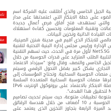
ة الجيل الخامس والذي أطلقت عليه الشركة اسم
تاب
النصف (5.5G)، لتسلط الضوء على خطة الابتكار التي اعتمدتها على مدار
ة والتي تستهدف فتح آفاق فرص أعمال جديدة
صالات وتقنية المعلومات وتحسين كفاءة استهلاك
لقيادة الذاتية وتخزين البيانات.
مي للابتكار الذي أقيم في مدينة شنزن الصينية،
مقا
 الإدارة ورئيس مجلس إدارة البنية التحتية لتقنية
المعلومات والاتصالات في هواوي تقنية Net5.5G لأول مرة في الحدث، حيث تسهم التقنية
 تطوير شبكات بروتوكول الانترنت IP لتلبية الطلب المتزايد على قدرات الحوسبة من خلال
جيل الخامس والنصف. وقال وانغ: "سيزداد الاعتماد
التجاري بشكل كبير بفضل التحول الرقمي وسيتم
ن منصات الحوسبة السحابية. وتحتاج المؤسسات إلى
فرها منصات الحوسبة السحابية المتعددة السلسة
بتكلفة منخفضة. ولذلك، يجب علينا مواصلة الابتكار بالاعتماد على بروتوكول الإنترنت IPv6
لمتنوعة تطبيقات متنوعة، حيث سيتم تحديث تصاميم
الحوسبة في عصر 5.5G لتعزيز كفاءة الحوسبة بـ 10 أضعاف من خلال هندسة الرقائق
 الميزة الرابعة بتجاوز التخزين الذي يعتمد على