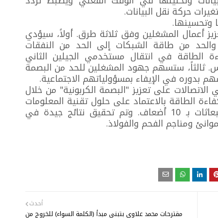
بيانات وتحليلها في الوقت الفعلي ويضبط تردد
غيرات حركة نقل البيانات.
 وتحسينها.
 أعمال المشغلين وفق ثلاثة طرق. أولاً، سيؤدي
والحد من طاقة الشبكات إلى الحد من النفقات
ءة الطاقة في انتقال مستخدمي الجيلين الثاني
امس. ثالثاً، ستسهم جهود المشغلين للحد من البصمة
هم بدوره في الإيفاء بمسؤولياتهم الاجتماعية.
اتصالات على تعزيز "البصمة الكربونية" من خلال
فاءة الطاقة بالاعتماد على حلول تقنية المعلومات
والاتصالات والتي يمكنها الحد من الانبعاثات بـ 10 أضعاف. وتم تحقيق نتائج جيدة في
موانئ ومناجم الفحم والفولاذ.
أحدث
مقترحات محمد علاوي بتبني مبدأ (الكلمة السواء) للخروج من