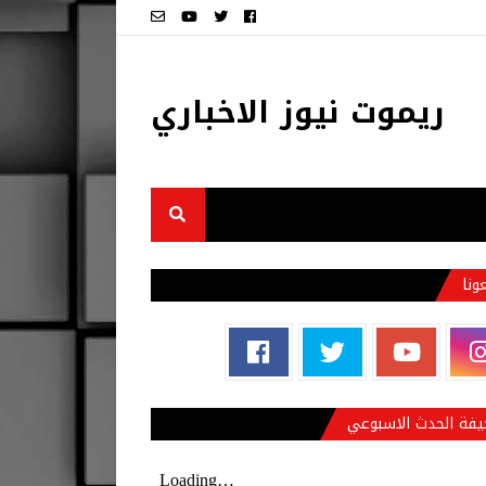
ريموت نيوز الاخباري
عونا
فة الحدث الاسبوعي