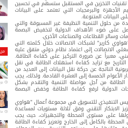
ار أن تقنيات التخزين في المستقبل ستسهم في تحسين
ف بفضل تصميم الأجهزة والبرمجيات التي تعتمد على البيانات
 البيانات المتنوعة.
 من حلول التنمية النظيفة غير المسبوقة والتي
ل على ضوء الأهداف الدولية لتخفيض البصمة
ومات وسائر القطاعات والصناعات الأخرى.
واوي كارير" لشبكات الاتصالات خلال كلمته التي
مشغلي الاتصالات إلى اعتماد نظام دولي متفق عليه
من 
ي، معبراً عن ضرورة التركيز على كفاءة الطاقة.
التاريخ مع تزايد كفاءة استهلاك الطاقة في نقل
بونية الناتجة عن حركة نقل البيانات إلى العديد من
 الأعوام الخمسة إلى العشرة القادمة. ولذلك، يجب
 الطاقة من أجل مواصلة التنمية والتقدم بشكل
يونيو
ت الدولية لرفع كفاءة الطاقة وخفض البصمة
لرئيس التنفيذي للتسويق في مجموعة أعمال "هواوي
يز الابتكار التقني وفق ثلاثة مستويات لمساعدة
مارس 
أولها على مستوى المحطة والتجهيزات، حيث يجب
ل المحطة بالكامل إلى الخارج وتعزيز كفاءة الطاقة