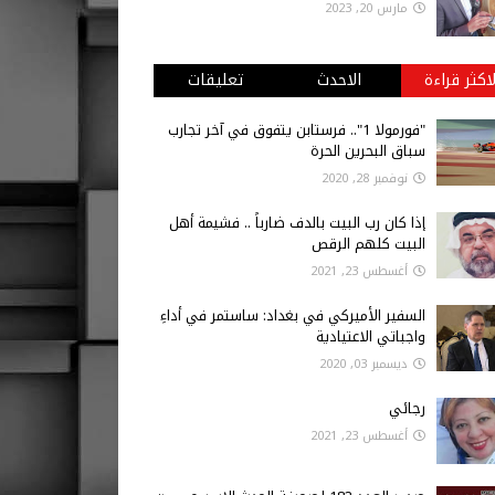
مارس 20, 2023
لاكثر قراءة
الاحدث
تعليقات
"فورمولا 1".. فرستابن يتفوق في آخر تجارب
سباق البحرين الحرة
نوفمبر 28, 2020
إذا كان رب البيت بالدف ضارباً .. فشيمة أهل
البيت كلهم الرقص
أغسطس 23, 2021
السفير الأميركي في بغداد: ساستمر في أداءِ
واجباتي الاعتيادية
ديسمبر 03, 2020
رجائي
أغسطس 23, 2021